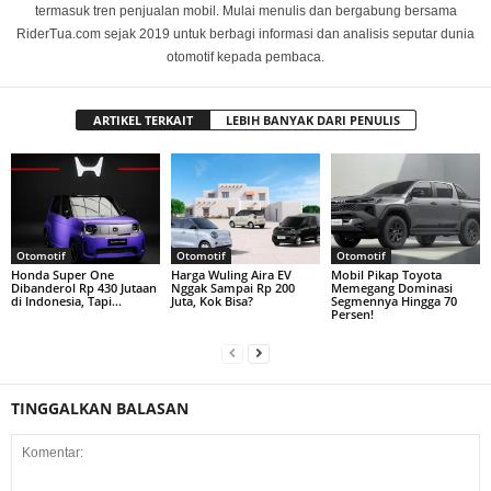
termasuk tren penjualan mobil. Mulai menulis dan bergabung bersama
RiderTua.com sejak 2019 untuk berbagi informasi dan analisis seputar dunia
otomotif kepada pembaca.
ARTIKEL TERKAIT
LEBIH BANYAK DARI PENULIS
Otomotif
Otomotif
Otomotif
Honda Super One
Harga Wuling Aira EV
Mobil Pikap Toyota
Dibanderol Rp 430 Jutaan
Nggak Sampai Rp 200
Memegang Dominasi
di Indonesia, Tapi…
Juta, Kok Bisa?
Segmennya Hingga 70
Persen!
TINGGALKAN BALASAN