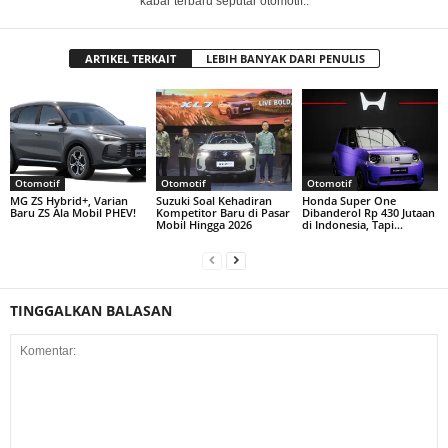
kabar terbaru seputar otomotif..
ARTIKEL TERKAIT
LEBIH BANYAK DARI PENULIS
Otomotif
Otomotif
Otomotif
MG ZS Hybrid+, Varian
Suzuki Soal Kehadiran
Honda Super One
Baru ZS Ala Mobil PHEV!
Kompetitor Baru di Pasar
Dibanderol Rp 430 Jutaan
Mobil Hingga 2026
di Indonesia, Tapi…
TINGGALKAN BALASAN