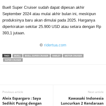
Buell Super Cruiser sudah dapat dipesan akhir
September 2024 atau mulai akhir bulan ini, meskipun
produksinya baru akan dimulai pada 2025. Harganya
diperkirakan sekitar 25.900 USD atau setara dengan Rp
393,1 jutaan.
©
ridertua.com
TAGS
BUELL
BUELL SUPER CRUISER
HARLEY
MOTOR CRUISER
SUPER CRUISER
Previous article
Next article
Aleix Espargaro : Saya
Kawasaki Indonesia
Sedikit Pusing dengan
Luncurkan 2 Kendaraan