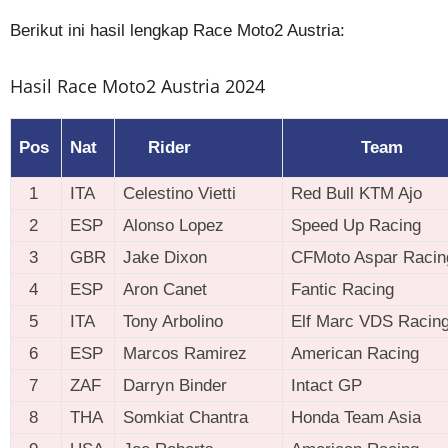
Berikut ini hasil lengkap Race Moto2 Austria:
Hasil Race Moto2 Austria 2024
Pos
Nat
Rider
Team
1
ITA
Celestino Vietti
Red Bull KTM Ajo
2
ESP
Alonso Lopez
Speed Up Racing
3
GBR
Jake Dixon
CFMoto Aspar Racin
4
ESP
Aron Canet
Fantic Racing
5
ITA
Tony Arbolino
Elf Marc VDS Racin
6
ESP
Marcos Ramirez
American Racing
7
ZAF
Darryn Binder
Intact GP
8
THA
Somkiat Chantra
Honda Team Asia