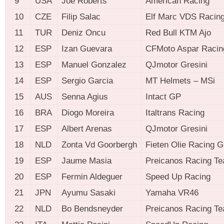
9
USA
Joe Roberts
American Racing
10
CZE
Filip Salac
Elf Marc VDS Racin
11
TUR
Deniz Oncu
Red Bull KTM Ajo
12
ESP
Izan Guevara
CFMoto Aspar Racin
13
ESP
Manuel Gonzalez
QJmotor Gresini
14
ESP
Sergio Garcia
MT Helmets – MSi
15
AUS
Senna Agius
Intact GP
16
BRA
Diogo Moreira
Italtrans Racing
17
ESP
Albert Arenas
QJmotor Gresini
18
NLD
Zonta Vd Goorbergh
Fieten Olie Racing 
19
ESP
Jaume Masia
Preicanos Racing T
20
ESP
Fermin Aldeguer
Speed Up Racing
21
JPN
Ayumu Sasaki
Yamaha VR46
22
NLD
Bo Bendsneyder
Preicanos Racing T