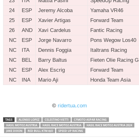
23
ITA
Mattia Pasini
SpeedUp Racing
24
ESP
Jeremy Alcoba
Yamaha VR46
25
ESP
Xavier Artigas
Forward Team
26
AND
Xavi Cardelus
Fantic Racing
NC
ESP
Jorge Navarro
Pons Wegow Los40
NC
ITA
Dennis Foggia
Italtrans Racing
NC
BEL
Barry Baltus
Fieten Olie Racing 
NC
ESP
Alex Escrig
Forward Team
NC
INA
Mario Aji
Honda Team Asia
ridertua.com
©
ridertua.com
TAGS
ALONSO LOPEZ
CELESTINO VIETTI
CFMOTO ASPAR RACING
HASIL MOTO2 AUSTRIA
HASIL RACE MOTO2 AUSTRIA
HASIL RACE MOTO2 AUSTRIA 2024
JAKE DIXON
RED BULL KTM AJO
SPEED UP RACING