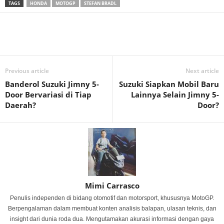
TAGS
HONDA
MOTOGP
STEFAN BRADL
Previous article
Next article
Banderol Suzuki Jimny 5-
Suzuki Siapkan Mobil Baru
Door Bervariasi di Tiap
Lainnya Selain Jimny 5-
Daerah?
Door?
Mimi Carrasco
Penulis independen di bidang otomotif dan motorsport, khususnya MotoGP.
Berpengalaman dalam membuat konten analisis balapan, ulasan teknis, dan
insight dari dunia roda dua. Mengutamakan akurasi informasi dengan gaya