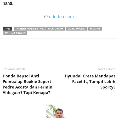
nanti.
©
ridertua.com
TAGS
INSENTIF MOBIL LISTRIK
MOBIL BARU
MOBIL WULING
WULING
WULING BINGUO
Previous article
Next article
Honda Repsol Anti
Hyundai Creta Mendapat
Pembalap Rookie Seperti
Facelift, Tampil Lebih
Pedro Acosta dan Fermin
Sporty?
Aldeguer? Tapi Kenapa?