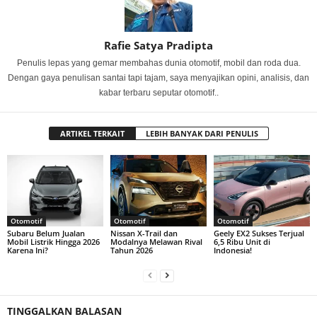
Rafie Satya Pradipta
Penulis lepas yang gemar membahas dunia otomotif, mobil dan roda dua.
Dengan gaya penulisan santai tapi tajam, saya menyajikan opini, analisis, dan
kabar terbaru seputar otomotif..
ARTIKEL TERKAIT
LEBIH BANYAK DARI PENULIS
Otomotif
Otomotif
Otomotif
Subaru Belum Jualan
Nissan X-Trail dan
Geely EX2 Sukses Terjual
Mobil Listrik Hingga 2026
Modalnya Melawan Rival
6,5 Ribu Unit di
Karena Ini?
Tahun 2026
Indonesia!
TINGGALKAN BALASAN