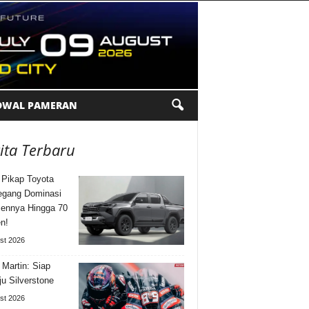
DWAL PAMERAN
ita Terbaru
 Pikap Toyota
gang Dominasi
ennya Hingga 70
n!
st 2026
 Martin: Siap
u Silverstone
st 2026