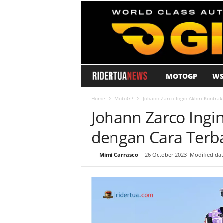
MOTOGP
WS
R
i
Home
MotoGP
Johann Zarco Ingin Akhiri Kontra
Johann Zarco Ingin
d
dengan Cara Terb
e
By
Mimi Carrasco
-
26 October 2023
Modified dat
r
T
u