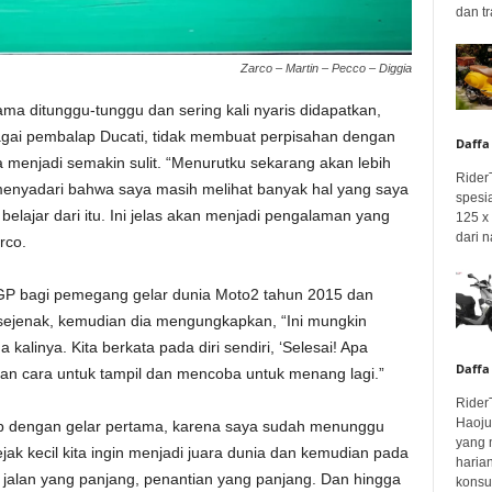
dan tr
Zarco – Martin – Pecco – Diggia
ma ditunggu-tunggu dan sering kali nyaris didapatkan,
agai pembalap Ducati, tidak membuat perpisahan dengan
Daffa
a menjadi semakin sulit. “Menurutku sekarang akan lebih
Rider
menyadari bahwa saya masih melihat banyak hal yang saya
spesi
belajar dari itu. Ini jelas akan menjadi pengalaman yang
125 x 
dari n
rco.
P bagi pemegang gelar dunia Moto2 tahun 2015 dan
r sejenak, kemudian dia mengungkapkan, “Ini mungkin
alinya. Kita berkata pada diri sendiri, ‘Selesai! Apa
Daffa
an cara untuk tampil dan mencoba untuk menang lagi.”
Rider
Haoju
ip dengan gelar pertama, karena saya sudah menunggu
yang 
jak kecil kita ingin menjadi juara dunia dan kemudian pada
haria
ni jalan yang panjang, penantian yang panjang. Dan hingga
konsum