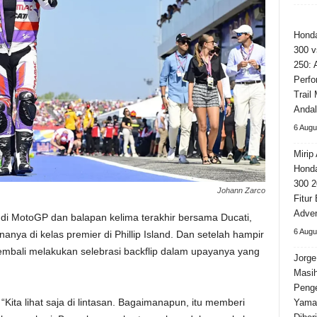
Hond
300 v
250: 
Perfo
Trail
Andal
6 Augu
Mirip 
Hond
300 2
Johann Zarco
Fitur
Adven
i MotoGP dan balapan kelima terakhir bersama Ducati,
6 Augu
ya di kelas premier di Phillip Island. Dan setelah hampir
embali melakukan selebrasi backflip dalam upayanya yang
Jorge
Masi
Peng
ita lihat saja di lintasan. Bagaimanapun, itu memberi
Yama