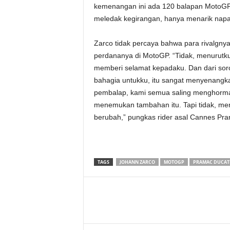
kemenangan ini ada 120 balapan MotoGP. 
meledak kegirangan, hanya menarik napas
Zarco tidak percaya bahwa para rivalgny
perdananya di MotoGP. “Tidak, menurutk
memberi selamat kepadaku. Dan dari sorot
bahagia untukku, itu sangat menyenangk
pembalap, kami semua saling menghormati
menemukan tambahan itu. Tapi tidak, men
berubah,” pungkas rider asal Cannes Pranc
TAGS
JOHANN ZARCO
MOTOGP
PRAMAC DUCAT