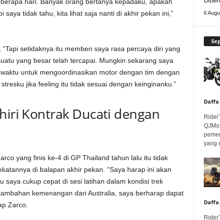
Diber
erapa hari. Banyak orang bertanya kepadaku, apakah
aya tidak tahu, kita lihat saja nanti di akhir pekan ini,”
6 Augu
Se
“Tapi setidaknya itu memberi saya rasa percaya diri yang
suatu yang besar telah tercapai. Mungkin sekarang saya
 waktu untuk mengoordinasikan motor dengan tim dengan
tresku jika feeling itu tidak sesuai dengan keinginanku.”
Daffa
hiri Kontrak Ducati dengan
Rider
QJMot
pemeg
yang 
co yang finis ke-4 di GP Thailand tahun lalu itu tidak
atannya di balapan akhir pekan. “Saya harap ini akan
 saya cukup cepat di sesi latihan dalam kondisi trek
 tambahan kemenangan dari Australia, saya berharap dapat
Daffa
ap Zarco.
Rider