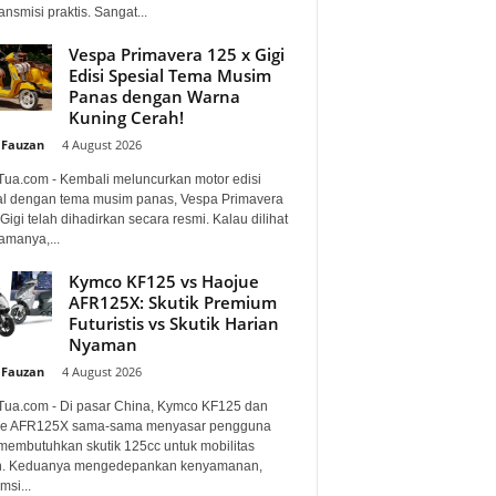
ansmisi praktis. Sangat...
Vespa Primavera 125 x Gigi
Edisi Spesial Tema Musim
Panas dengan Warna
Kuning Cerah!
 Fauzan
-
4 August 2026
Tua.com - Kembali meluncurkan motor edisi
al dengan tema musim panas, Vespa Primavera
Gigi telah dihadirkan secara resmi. Kalau dilihat
amanya,...
Kymco KF125 vs Haojue
AFR125X: Skutik Premium
Futuristis vs Skutik Harian
Nyaman
 Fauzan
-
4 August 2026
Tua.com - Di pasar China, Kymco KF125 dan
e AFR125X sama-sama menyasar pengguna
membutuhkan skutik 125cc untuk mobilitas
n. Keduanya mengedepankan kenyamanan,
si...