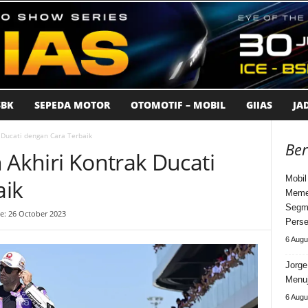
BK
SEPEDA MOTOR
OTOMOTIF – MOBIL
GIIAS
JA
k Ducati dengan Cara Terbaik
Ber
 Akhiri Kontrak Ducati
Mobil
aik
Meme
Segm
e: 26 October 2023
Perse
6 Augu
Jorge
Menuj
6 Augu