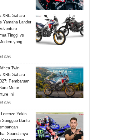
a XRE Sahara
s Yamaha Lander
Adventure
rma Tinggi vs
 Modern yang
st 2026
Africa Twin!
a XRE Sahara
027: Pembaruan
 Baru Motor
ture Ini
st 2026
 Lorenzo Yakin
h Sanggup Bantu
embangan
ha, Seandainya