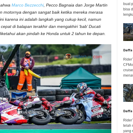
buat 
 bahwa
Marco Bezzecchi
, Pecco Bagnaia dan Jorge Martin
bisa 
 motornya dengan sangat baik ketika mereka merasa
lengka
ini karena ini adalah langkah yang cukup kecil, namun
cepat di balapan terakhir dan mengakhiri ‘bab’ Ducati
diketahui akan pindah ke Honda untuk 2 tahun ke depan.
Daffa
Rider
CFMot
cruis
menaw
Daffa
Rider
telah
yang 