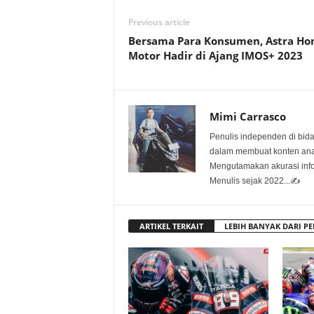
Previous article
Bersama Para Konsumen, Astra Ho
Motor Hadir di Ajang IMOS+ 2023
Mimi Carrasco
Penulis independen di bid
dalam membuat konten anali
Mengutamakan akurasi info
Menulis sejak 2022...✍️
ARTIKEL TERKAIT
LEBIH BANYAK DARI PE