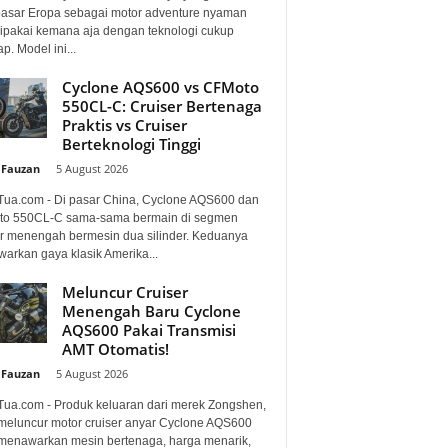
pasar Eropa sebagai motor adventure nyaman
dipakai kemana aja dengan teknologi cukup
p. Model ini...
Cyclone AQS600 vs CFMoto
550CL-C: Cruiser Bertenaga
Praktis vs Cruiser
Berteknologi Tinggi
 Fauzan
-
5 August 2026
Tua.com - Di pasar China, Cyclone AQS600 dan
o 550CL-C sama-sama bermain di segmen
er menengah bermesin dua silinder. Keduanya
arkan gaya klasik Amerika...
Meluncur Cruiser
Menengah Baru Cyclone
AQS600 Pakai Transmisi
AMT Otomatis!
 Fauzan
-
5 August 2026
Tua.com - Produk keluaran dari merek Zongshen,
 meluncur motor cruiser anyar Cyclone AQS600
menawarkan mesin bertenaga, harga menarik,