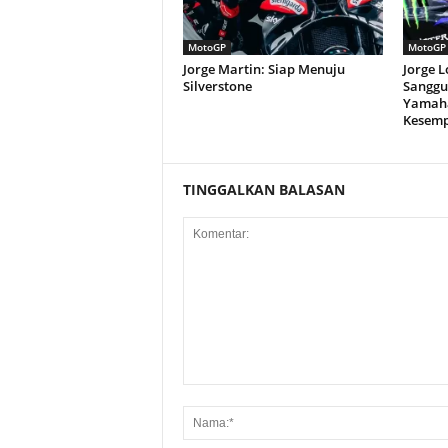
MotoGP
MotoGP
Jorge Martin: Siap Menuju
Jorge 
Silverstone
Sanggu
Yamaha
Kesem
TINGGALKAN BALASAN