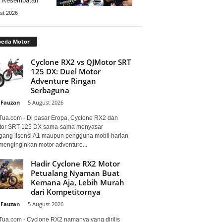
i Kesempatan
st 2026
peda Motor
Cyclone RX2 vs QJMotor SRT
125 DX: Duel Motor
Adventure Ringan
Serbaguna
 Fauzan
-
5 August 2026
Tua.com - Di pasar Eropa, Cyclone RX2 dan
or SRT 125 DX sama-sama menyasar
ang lisensi A1 maupun pengguna mobil harian
menginginkan motor adventure...
Hadir Cyclone RX2 Motor
Petualang Nyaman Buat
Kemana Aja, Lebih Murah
dari Kompetitornya
 Fauzan
-
5 August 2026
Tua.com - Cyclone RX2 namanya yang dirilis