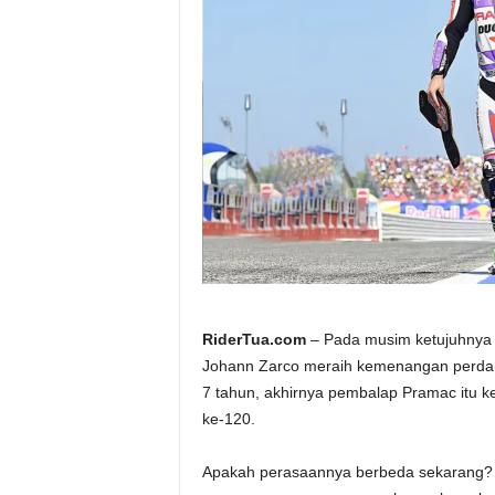
a
.
c
o
m
RiderTua.com
– Pada musim ketujuhnya d
Johann Zarco meraih kemenangan perdanan
7 tahun, akhirnya pembalap Pramac itu k
ke-120.
Apakah perasaannya berbeda sekarang? “K