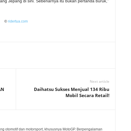
ang Jepang di sini. Sebenarnya itu bukan pertanda buruk,”
©
ridertua.com
Next article
AN
Daihatsu Sukses Menjual 134 Ribu
Mobil Secara Retail!
ang otomotif dan motorsport, khususnya MotoGP. Berpengalaman