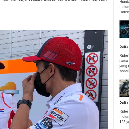
Honda
melunc
House
Daffa
Rider
sama-
yang 
seder
Daffa
Rider
melun
125 ya