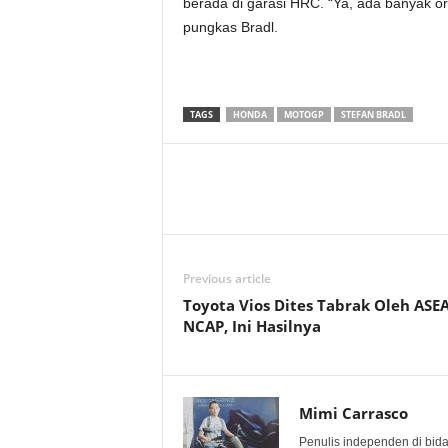
berada di garasi HRC. “Ya, ada banyak or
pungkas Bradl.
TAGS
HONDA
MOTOGP
STEFAN BRADL
Previous article
Toyota Vios Dites Tabrak Oleh ASE
NCAP, Ini Hasilnya
Mimi Carrasco
Penulis independen di bid