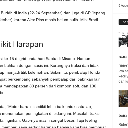
8 Augu
al Buddh di India (22-24 September) dan juga di GP Jepang
ober) karena Alex Rins masih belum pulih. Misi Bradl
Se
dikit Harapan
Daffa
i ke-15 di grid pada hari Sabtu di Misano. Namun
 bahkan dengan sasis ini. Kurangnya traksi dan tidak
Rider
Pro s
tap menjadi titik kelemahan. Selain itu, pembalap Honda
kecil
apat berkembang sebanyak pembalap dari pabrikan lain
dan k
ya mendapatkan 80 persen dari kompon soft, dan 100
lu.
 “Motor baru ini sedikit lebih baik untuk satu lap,
ya menemukan peningkatan di bidang ini. Masalah traksi
Daffa
ta inginkan. Gap-nya masih sangat besar. Tapi feeling
Rider
ih memberi saya sedikit harapan bahwa kami bisa membuat