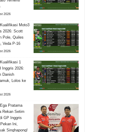
ato Terhenti
h
st 2026
 Kualifikasi Moto3
is 2026: Scott
 Pole, Quiles
, Veda P-16
st 2026
Kualifikasi 1
 Inggris 2026:
m Danish
amuk, Lolos ke
st 2026
 Ega Pratama
a Rekan Setim
di GP Inggris
 Pekan Ini,
isak Singhapong!