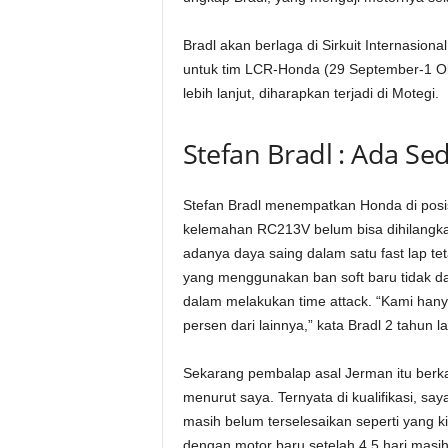
Bradl akan berlaga di Sirkuit Internasion
untuk tim LCR-Honda (29 September-1 Okt
lebih lanjut, diharapkan terjadi di Motegi.
Stefan Bradl : Ada Se
Stefan Bradl menempatkan Honda di posis
kelemahan RC213V belum bisa dihilangkan
adanya daya saing dalam satu fast lap te
yang menggunakan ban soft baru tidak d
dalam melakukan time attack. “Kami han
persen dari lainnya,” kata Bradl 2 tahun la
Sekarang pembalap asal Jerman itu berkata,
menurut saya. Ternyata di kualifikasi, sa
masih belum terselesaikan seperti yang ki
dengan motor baru setelah 4,5 hari mas