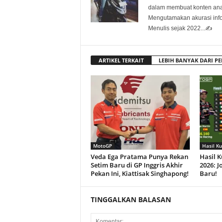
dalam membuat konten anali
Mengutamakan akurasi info
Menulis sejak 2022...✍️
ARTIKEL TERKAIT
LEBIH BANYAK DARI PE
MotoGP
Hasil Ku
Veda Ega Pratama Punya Rekan
Hasil K
Setim Baru di GP Inggris Akhir
2026: J
Pekan Ini, Kiattisak Singhapong!
Baru!
TINGGALKAN BALASAN