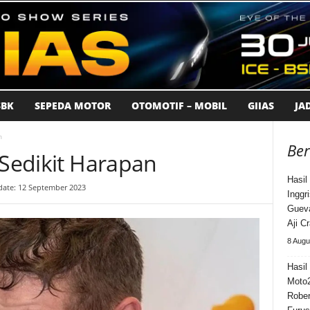
BK
SEPEDA MOTOR
OTOMOTIF – MOBIL
GIIAS
JA
n
Ber
 Sedikit Harapan
Hasil
date: 12 September 2023
Inggr
Gueva
Aji C
8 Augu
Hasil 
Moto2
Rober