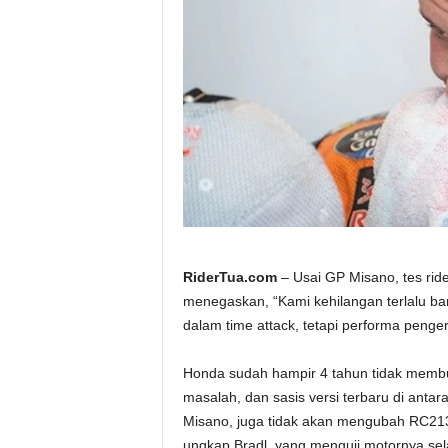
a
.
c
o
m
RiderTua.com
– Usai GP Misano, tes rid
menegaskan, “Kami kehilangan terlalu bany
dalam time attack, tetapi performa penge
Honda sudah hampir 4 tahun tidak membua
masalah, dan sasis versi terbaru di antar
Misano, juga tidak akan mengubah RC21
ungkap Bradl, yang menguji motornya se