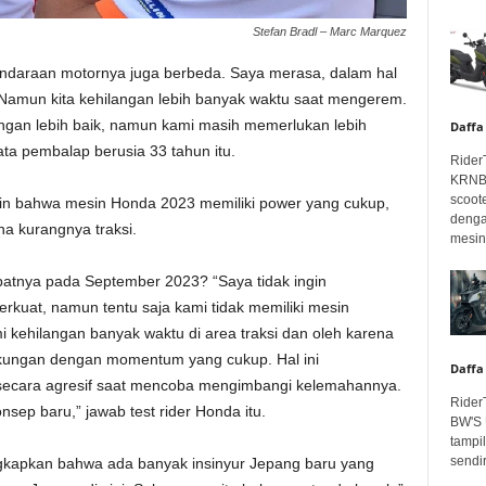
Stefan Bradl – Marc Marquez
ndaraan motornya juga berbeda. Saya merasa, dalam hal
a. Namun kita kehilangan lebih banyak waktu saat mengerem.
gan lebih baik, namun kami masih memerlukan lebih
Daffa
ta pembalap berusia 33 tahun itu.
Rider
KRNBT
scoot
in bahwa mesin Honda 2023 memiliki power yang cukup,
denga
na kurangnya traksi.
mesin.
atnya pada September 2023? “Saya tidak ingin
rkuat, namun tentu saja kami tidak memiliki mesin
kehilangan banyak waktu di area traksi dan oleh karena
i tikungan dengan momentum yang cukup. Hal ini
Daffa
ecara agresif saat mencoba mengimbangi kelemahannya.
Rider
nsep baru,” jawab test rider Honda itu.
BW'S 
tampil
sendir
kapkan bahwa ada banyak insinyur Jepang baru yang