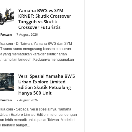
Yamaha BW’S vs SYM
KRNBT: Skutik Crossover
Tangguh vs Skutik
Crossover Futuristis
 Fauzan
-
7 August 2026
Tua.com - Di Taiwan, Yamaha BW'S dan SYM
 sama-sama mengusung konsep crossover
er yang memadukan karakter skutik harian
n tampilan tangguh. Keduanya menggunakan
..
Versi Spesial Yamaha BW’S
Urban Explore Limited
Edition Skutik Petualang
Hanya 500 Unit
 Fauzan
-
7 August 2026
Tua.com - Sebagai versi spesialnya, Yamaha
Urban Explore Limited Edition meluncur dengan
an lebih menarik untuk pasar Taiwan. Model ini
i menarik banget...