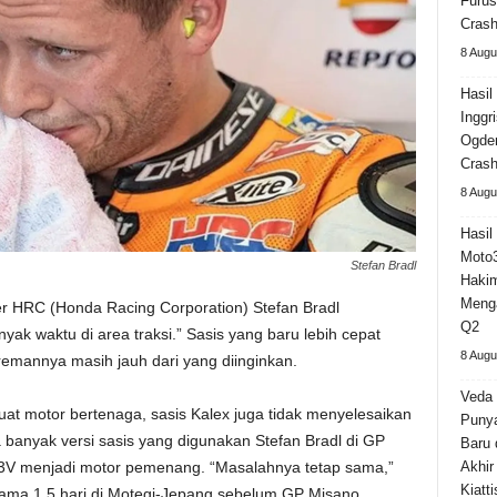
Furus
Cras
8 Augu
Hasil
Inggr
Ogden
Crash
8 Augu
Hasil 
Moto3
Stefan Bradl
Haki
Meng
er HRC (Honda Racing Corporation) Stefan Bradl
Q2
ak waktu di area traksi.” Sasis yang baru lebih cepat
8 Augu
remannya masih jauh dari yang diinginkan.
Veda
t motor bertenaga, sasis Kalex juga tidak menyelesaikan
Puny
a banyak versi sasis yang digunakan Stefan Bradl di GP
Baru 
3V menjadi motor pemenang. “Masalahnya tetap sama,”
Akhir
Kiatt
lama 1,5 hari di Motegi-Jepang sebelum GP Misano.