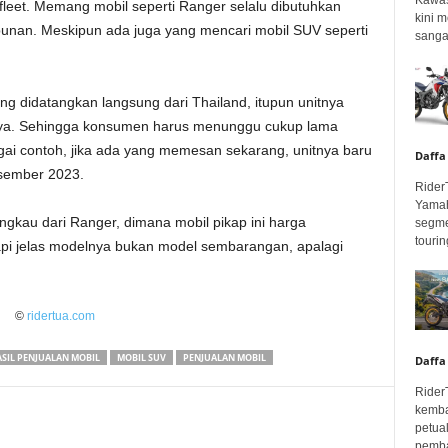
leet. Memang mobil seperti Ranger selalu dibutuhkan
kini 
unan. Meskipun ada juga yang mencari mobil SUV seperti
sangar
ng didatangkan langsung dari Thailand, itupun unitnya
iknya. Sehingga konsumen harus menunggu cukup lama
ai contoh, jika ada yang memesan sekarang, unitnya baru
Daffa
esember 2023.
Rider
Yamah
angkau dari Ranger, dimana mobil pikap ini harga
segme
touring
Tapi jelas modelnya bukan model sembarangan, apalagi
©
ridertua.com
SIL PENJUALAN MOBIL
MOBIL SUV
PENJUALAN MOBIL
Daffa
Rider
kemba
petua
pembar