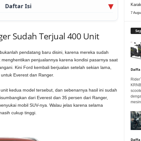
Daftar Isi
Karak
7 Augu
Se
er Sudah Terjual 400 Unit
bukanlah pendatang baru disini, karena mereka sudah
menghentikan penjualannya karena kondisi pasarnya saat
angani. Kini Ford kembali berjualan setelah sekian lama,
Daffa
untuk Everest dan Ranger.
Rider
KRNBT
0 unit kedua model tersebut, dan sebenarnya hasil ini sudah
scoot
denga
isumbangkan dari Everest dan 35 persen dari Ranger,
mesin.
nyukai mobil SUV-nya. Walau jelas karena selama
asih cukup tinggi.
Daffa