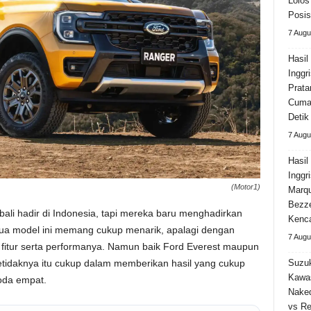
Lolos
Posis
7 Augu
Hasil
Inggr
Prata
Cuma 
Detik
7 Augu
Hasi
Inggr
(Motor1)
Marqu
Bezz
ali hadir di Indonesia, tapi mereka baru menghadirkan
Kenca
dua model ini memang cukup menarik, apalagi dengan
7 Augu
itur serta performanya. Namun baik Ford Everest maupun
setidaknya itu cukup dalam memberikan hasil yang cukup
Suzuk
Kawa
oda empat.
Naked
vs Re