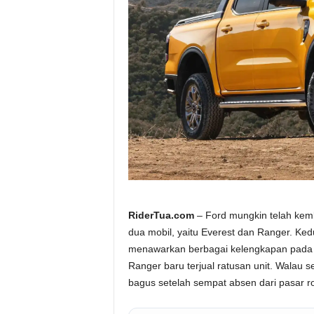
a
.
c
o
m
RiderTua.com
– Ford mungkin telah kemb
dua mobil, yaitu Everest dan Ranger. Ke
menawarkan berbagai kelengkapan pada f
Ranger baru terjual ratusan unit. Walau 
bagus setelah sempat absen dari pasar r