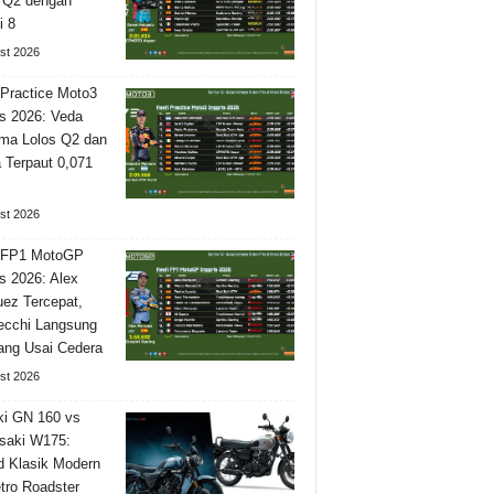
 Q2 dengan
i 8
st 2026
 Practice Moto3
is 2026: Veda
ma Lolos Q2 dan
Terpaut 0,071
st 2026
l FP1 MotoGP
is 2026: Alex
ez Tercepat,
ecchi Langsung
ng Usai Cedera
st 2026
i GN 160 vs
saki W175:
 Klasik Modern
tro Roadster