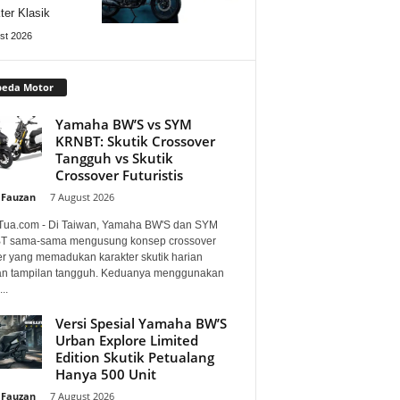
ter Klasik
st 2026
peda Motor
Yamaha BW’S vs SYM
KRNBT: Skutik Crossover
Tangguh vs Skutik
Crossover Futuristis
 Fauzan
-
7 August 2026
Tua.com - Di Taiwan, Yamaha BW'S dan SYM
 sama-sama mengusung konsep crossover
er yang memadukan karakter skutik harian
n tampilan tangguh. Keduanya menggunakan
..
Versi Spesial Yamaha BW’S
Urban Explore Limited
Edition Skutik Petualang
Hanya 500 Unit
 Fauzan
-
7 August 2026