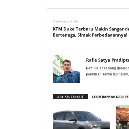
Previous article
KTM Duke Terbaru Makin Sangar d
Bertenaga, Simak Perbedaaannya!
Rafie Satya Pradipt
Penulis lepas yang gemar 
penulisan santai tapi tajam,
ARTIKEL TERKAIT
LEBIH BANYAK DARI PE