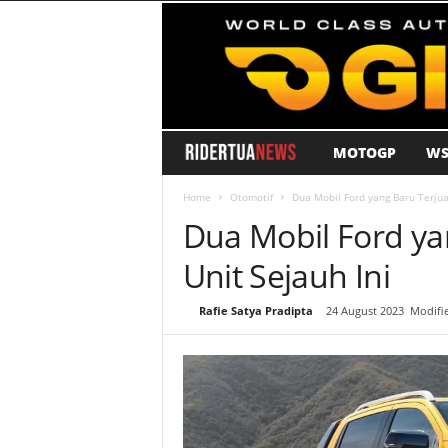
MOTOGP
WS
R
i
Home
Otomotif
Dua Mobil Ford yang Baru Terjua
Dua Mobil Ford ya
d
Unit Sejauh Ini
e
By
Rafie Satya Pradipta
-
24 August 2023
Modifie
r
T
u