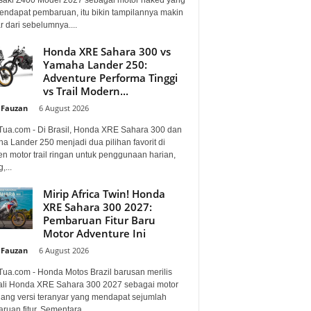
mendapat pembaruan, itu bikin tampilannya makin
 dari sebelumnya....
Honda XRE Sahara 300 vs
Yamaha Lander 250:
Adventure Performa Tinggi
vs Trail Modern...
 Fauzan
-
6 August 2026
Tua.com - Di Brasil, Honda XRE Sahara 300 dan
a Lander 250 menjadi dua pilihan favorit di
n motor trail ringan untuk penggunaan harian,
,...
Mirip Africa Twin! Honda
XRE Sahara 300 2027:
Pembaruan Fitur Baru
Motor Adventure Ini
 Fauzan
-
6 August 2026
Tua.com - Honda Motos Brazil barusan merilis
li Honda XRE Sahara 300 2027 sebagai motor
lang versi teranyar yang mendapat sejumlah
uan fitur. Sementara...