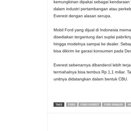
kemungkinan dipakai sebagai kendaraan f
dalam industri pertambangan atau perkeb
Everest dengan alasan serupa.
Mobil Ford yang dijual di Indonesia mema
disediakan tergantung dari suplai pabr
hingga modelnya sampai ke dealer. Sebag
bisa dikirim ke garasi konsumen pada D
Everest sebenarnya dibanderol lebih terj
termahalnya bisa tembus Rp 1,1 miliar. 
unitnya didatangkan dalam bentuk CBU.
TAGS
FORD
FORD EVEREST
FORD RANGER
HA