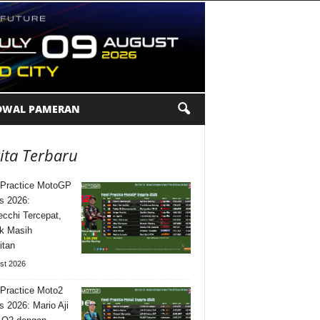
DWAL PAMERAN
ita Terbaru
 Practice MotoGP
is 2026:
cchi Tercepat,
k Masih
itan
st 2026
 Practice Moto2
is 2026: Mario Aji