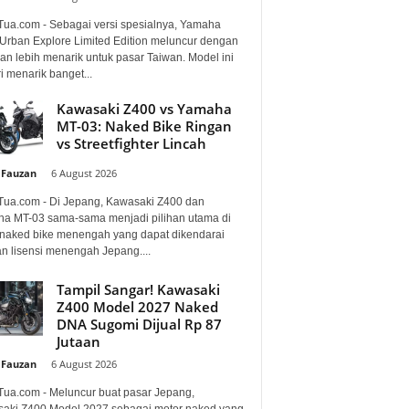
Tua.com - Sebagai versi spesialnya, Yamaha
Urban Explore Limited Edition meluncur dengan
an lebih menarik untuk pasar Taiwan. Model ini
i menarik banget...
Kawasaki Z400 vs Yamaha
MT-03: Naked Bike Ringan
vs Streetfighter Lincah
 Fauzan
-
6 August 2026
Tua.com - Di Jepang, Kawasaki Z400 dan
a MT-03 sama-sama menjadi pilihan utama di
 naked bike menengah yang dapat dikendarai
n lisensi menengah Jepang....
Tampil Sangar! Kawasaki
Z400 Model 2027 Naked
DNA Sugomi Dijual Rp 87
Jutaan
 Fauzan
-
6 August 2026
Tua.com - Meluncur buat pasar Jepang,
aki Z400 Model 2027 sebagai motor naked yang