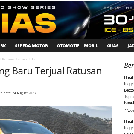
BK
SEPEDA MOTOR
OTOMOTIF – MOBIL
GIIAS
JA
l Ratusan Unit Sejauh Ini
Ber
ng Baru Terjual Ratusan
Hasil
Inggr
Bezze
d date: 24 August 2023
Topra
Kesul
7 Augu
Hasil
Inggr