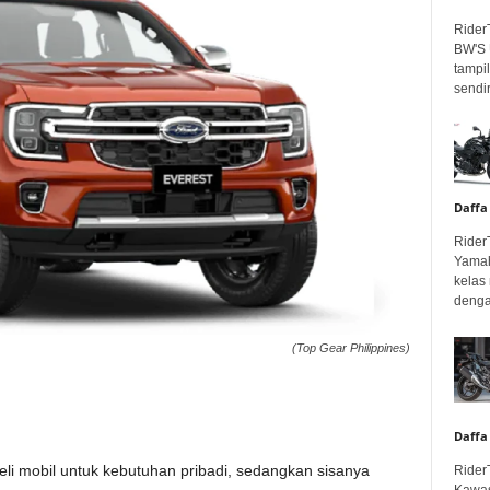
Rider
BW'S 
tampil
sendir
Daffa
Rider
Yamah
kelas
denga
(Top Gear Philippines)
Daffa
li mobil untuk kebutuhan pribadi, sedangkan sisanya
Rider
Kawas