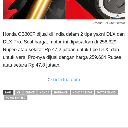
Honda CB300F Details
Honda CB300F dijual di India dalam 2 tipe yakni DLX dan
DLX Pro. Soal harga, motor ini dipasarkan di 256.329
Rupee atau sekitar Rp 47,2 jutaan untuk tipe DLX, dan
untuk versi Pro-nya dijual dengan harga 259.604 Rupee
atau setara Rp 47,8 jutaan.
©
ridertua.com
TAGS
CB
CB300F
HONDA
HONDA CB
HONDA CB300F
MOTOR NAKED
ROYAL ENFIELD