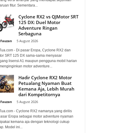
uan fitur. Sementara...
Cyclone RX2 vs QJMotor SRT
125 DX: Duel Motor
Adventure Ringan
Serbaguna
 Fauzan
-
5 August 2026
Tua.com - Di pasar Eropa, Cyclone RX2 dan
or SRT 125 DX sama-sama menyasar
ang lisensi A1 maupun pengguna mobil harian
menginginkan motor adventure...
Hadir Cyclone RX2 Motor
Petualang Nyaman Buat
Kemana Aja, Lebih Murah
dari Kompetitornya
 Fauzan
-
5 August 2026
Tua.com - Cyclone RX2 namanya yang dirilis
pasar Eropa sebagai motor adventure nyaman
dipakai kemana aja dengan teknologi cukup
p. Model ini...