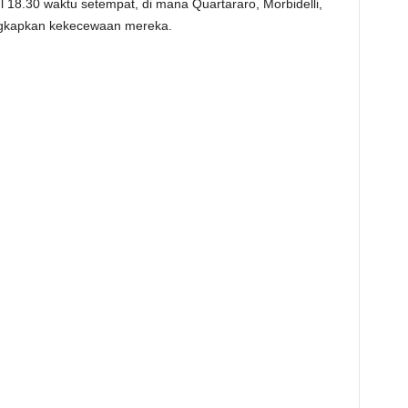
18.30 waktu setempat, di mana Quartararo, Morbidelli,
ngkapkan kekecewaan mereka.