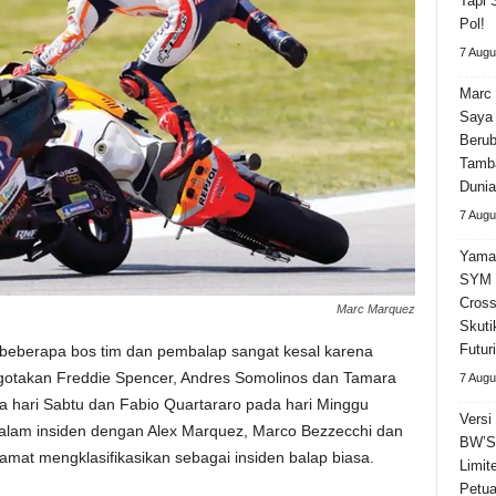
Tapi 
Pol!
7 Augu
Marc 
Saya 
Beru
Tamba
Dunia
7 Augu
Yama
SYM 
Cross
Marc Marquez
Skuti
Futuri
 beberapa bos tim dan pembalap sangat kesal karena
otakan Freddie Spencer, Andres Somolinos dan Tamara
7 Augu
 hari Sabtu dan Fabio Quartararo pada hari Minggu
Versi
 dalam insiden dengan Alex Marquez, Marco Bezzecchi dan
BW’S 
mat mengklasifikasikan sebagai insiden balap biasa.
Limit
Petua