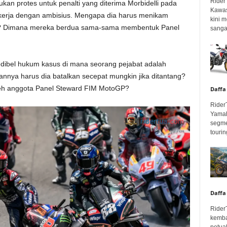
Rider
an protes untuk penalti yang diterima Morbidelli pada
Kawas
a bekerja dengan ambisius. Mengapa dia harus menikam
kini 
ng? Dimana mereka berdua sama-sama membentuk Panel
sangar
dibel hukum kasus di mana seorang pejabat adalah
nnya harus dia batalkan secepat mungkin jika ditantang?
oleh anggota Panel Steward FIM MotoGP?
Daffa
Rider
Yamah
segme
touring
Daffa
Rider
kemba
petua