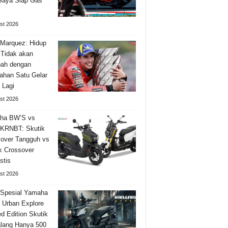
Saya Siap Gas
st 2026
Marquez: Hidup
Tidak akan
bah dengan
han Satu Gelar
 Lagi
st 2026
ha BW’S vs
KRNBT: Skutik
over Tangguh vs
k Crossover
stis
st 2026
 Spesial Yamaha
Urban Explore
ed Edition Skutik
lang Hanya 500