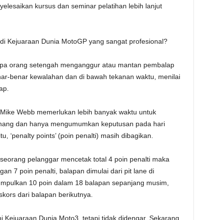
lesaikan kursus dan seminar pelatihan lebih lanjut
 di Kejuaraan Dunia MotoGP yang sangat profesional?
apa orang setengah menganggur atau mantan pembalap
ar-benar kewalahan dan di bawah tekanan waktu, menilai
ap.
p Mike Webb memerlukan lebih banyak waktu untuk
enang dan hanya mengumumkan keputusan pada hari
, ‘penalty points’ (poin penalti) masih dibagikan.
seorang pelanggar mencetak total 4 poin penalti maka
ngan 7 poin penalti, balapan dimulai dari pit lane di
umpulkan 10 poin dalam 18 balapan sepanjang musim,
kors dari balapan berikutnya.
 Kejuaraan Dunia Moto3, tetapi tidak didengar. Sekarang