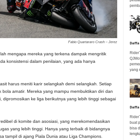
pembar
Fabio Quartararo Crash – Jerez
Daffa
Rider
tulah mengapa mereka yang terkena dampak mengritik
QJMot
a konsistensi dalam penilaian, yang ada hanya
pemeg
yang 
asit harus meniti karir selangkah demi selangkah. Setiap
pak bola amatir. Mereka yang mampu membuktikan diri dan
ipromosikan ke liga berikutnya yang lebih tinggi sebagai
Daffa
Rider
g kredibel di komite dan asosiasi, yang merekomendasikan
buat 
bisa 
gas yang lebih tinggi. Hanya yang terbaik di bidangnya
lengka
a tampil di ajang Piala Dunia atau Liga Champions.