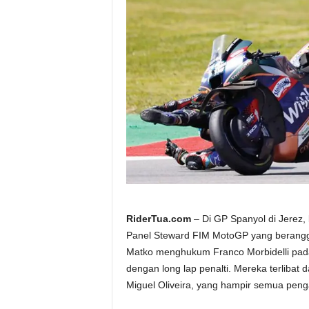
a
.
c
o
m
RiderTua.com
– Di GP Spanyol di Jerez,
Panel Steward FIM MotoGP yang berangg
Matko menghukum Franco Morbidelli pada
dengan long lap penalti. Mereka terlibat
Miguel Oliveira, yang hampir semua penga