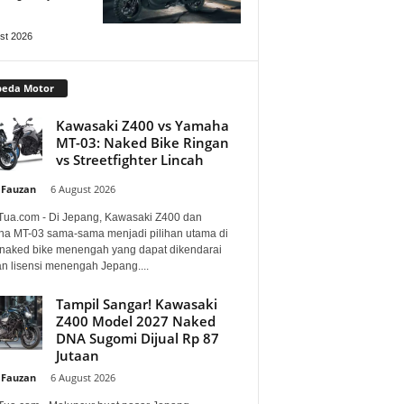
st 2026
peda Motor
Kawasaki Z400 vs Yamaha
MT-03: Naked Bike Ringan
vs Streetfighter Lincah
 Fauzan
-
6 August 2026
Tua.com - Di Jepang, Kawasaki Z400 dan
a MT-03 sama-sama menjadi pilihan utama di
 naked bike menengah yang dapat dikendarai
n lisensi menengah Jepang....
Tampil Sangar! Kawasaki
Z400 Model 2027 Naked
DNA Sugomi Dijual Rp 87
Jutaan
 Fauzan
-
6 August 2026