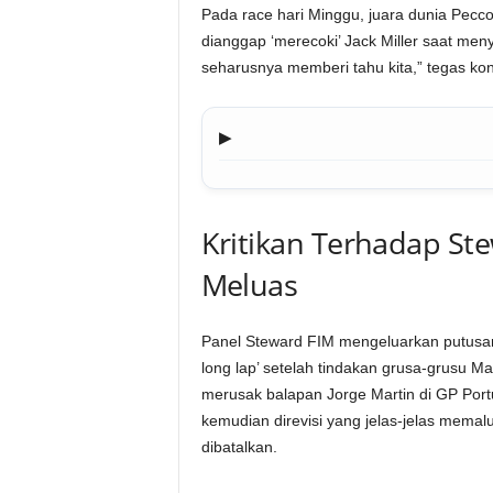
Pada race hari Minggu, juara dunia Pecco
dianggap ‘merecoki’ Jack Miller saat menya
seharusnya memberi tahu kita,” tegas k
▶
Kritikan Terhadap S
Meluas
Panel Steward FIM mengeluarkan putusan 
long lap’ setelah tindakan grusa-grusu M
merusak balapan Jorge Martin di GP Por
kemudian direvisi yang jelas-jelas memaluk
dibatalkan.