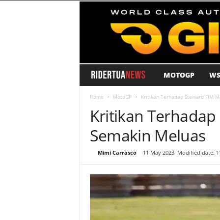
MOTOGP
WS
R
i
Home
MotoGP
Kritikan Terhadap Steward FIM 
Kritikan Terhada
d
Semakin Meluas
e
By
Mimi Carrasco
-
11 May 2023
Modified date: 
r
T
u