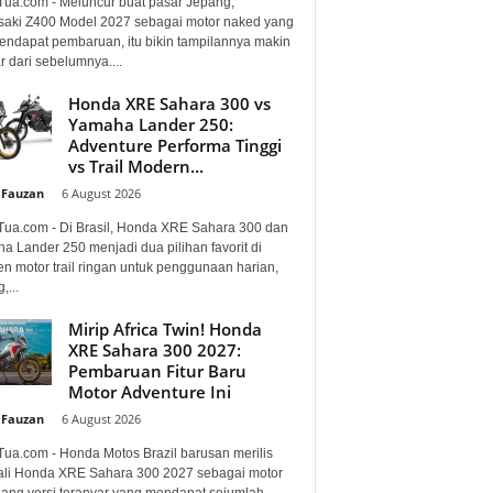
Tua.com - Meluncur buat pasar Jepang,
aki Z400 Model 2027 sebagai motor naked yang
mendapat pembaruan, itu bikin tampilannya makin
 dari sebelumnya....
Honda XRE Sahara 300 vs
Yamaha Lander 250:
Adventure Performa Tinggi
vs Trail Modern...
 Fauzan
-
6 August 2026
Tua.com - Di Brasil, Honda XRE Sahara 300 dan
a Lander 250 menjadi dua pilihan favorit di
n motor trail ringan untuk penggunaan harian,
,...
Mirip Africa Twin! Honda
XRE Sahara 300 2027:
Pembaruan Fitur Baru
Motor Adventure Ini
 Fauzan
-
6 August 2026
Tua.com - Honda Motos Brazil barusan merilis
li Honda XRE Sahara 300 2027 sebagai motor
lang versi teranyar yang mendapat sejumlah