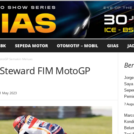
BK
SEPEDA MOTOR
OTOMOTIF – MOBIL
GIIAS
JA
MotoGP Semakin Meluas
Ber
p Steward FIM MotoGP
Jorge
Saya 
Seper
11 May 2023
Pemi
7 Augu
Marco
Kondi
Belum