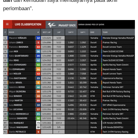
ban
dan kemudian saya membayarnya pada akhir
perlombaan”.