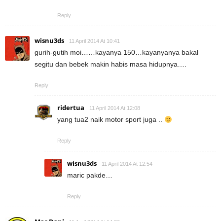
Reply
wisnu3ds
11 April 2014 At 10:41
gurih-gutih moi……kayanya 150…kayanyanya bakal
segitu dan bebek makin habis masa hidupnya….
Reply
ridertua
11 April 2014 At 12:08
yang tua2 naik motor sport juga ..
Reply
wisnu3ds
11 April 2014 At 12:54
maric pakde…
Reply