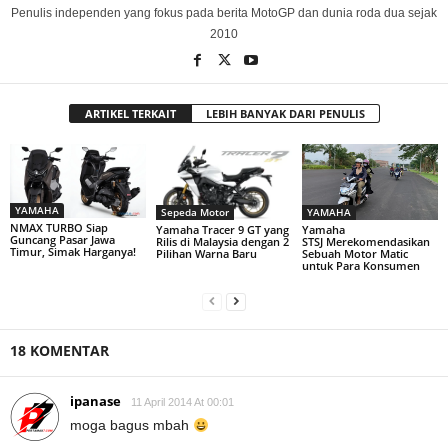
Penulis independen yang fokus pada berita MotoGP dan dunia roda dua sejak
2010
ARTIKEL TERKAIT
LEBIH BANYAK DARI PENULIS
YAMAHA
Sepeda Motor
YAMAHA
NMAX TURBO Siap
Yamaha Tracer 9 GT yang
Yamaha
Guncang Pasar Jawa
Rilis di Malaysia dengan 2
STSJ Merekomendasikan
Timur, Simak Harganya!
Pilihan Warna Baru
Sebuah Motor Matic
untuk Para Konsumen
18 KOMENTAR
ipanase
11 April 2014 At 00:01
moga bagus mbah