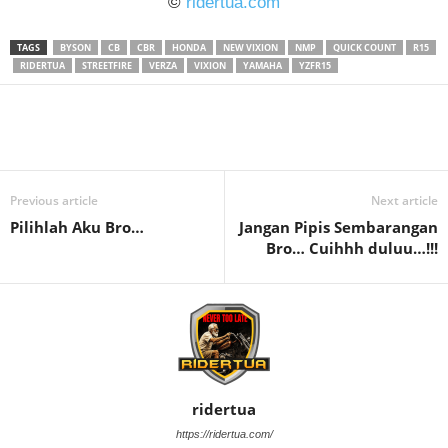
©
ridertua.com
TAGS
BYSON
CB
CBR
HONDA
NEW VIXION
NMP
QUICK COUNT
R15
RIDERTUA
STREETFIRE
VERZA
VIXION
YAMAHA
YZFR15
Previous article
Next article
Pilihlah Aku Bro…
Jangan Pipis Sembarangan
Bro… Cuihhh duluu…!!!
ridertua
https://ridertua.com/