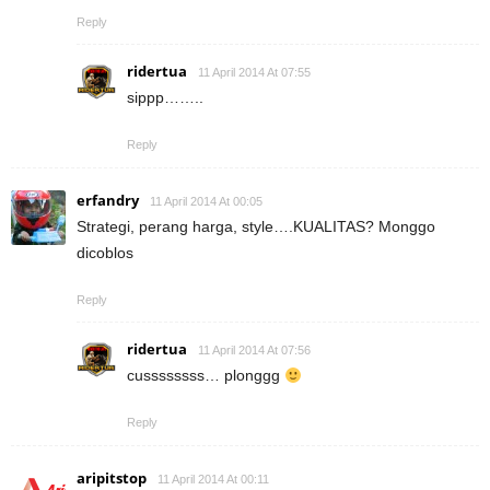
Reply
ridertua
11 April 2014 At 07:55
sippp……..
Reply
erfandry
11 April 2014 At 00:05
Strategi, perang harga, style….KUALITAS? Monggo
dicoblos
Reply
ridertua
11 April 2014 At 07:56
cussssssss… plonggg
Reply
aripitstop
11 April 2014 At 00:11