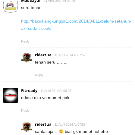
Mas Sayur
11 April 2014 At 02:45
seru tenan…
http://bakulkangkungjpr1.com/2014/04/11/belum-setahun-
aki-sudah-soak/
Reply
ridertua
11 April 2014 At 07:57
tenan seru ……..
Reply
Fitready
11 April 2014 At 06:25
ndase aku yo mumet pak
Reply
ridertua
11 April 2014 At 07:58
santai aja…
biar gk mumet hehehe