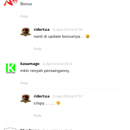
Bonus
Reply
ridertua
11 April 2014 At 07:56
nanti di update bonusnya…
Reply
kasamago
11 April 2014 At 00:34
mkin renyah persainganny..
Reply
ridertua
11 April 2014 At 07:57
crispy……..
Reply