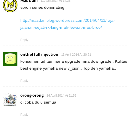
Mas Dani
11 April 2014 At 14:36
vixion series dominating!
http://masdaniblog.wordpress.com/2014/04/11/raja-
jalanan-sejati-rx-king-mah-lewaat-mas-broo/
Reply
onthel full injection
11 April 2014 At 20:21
konsumen ud tau mana upgrade mna downgrade.. Kulitas
best engine yamaha new v_xion.. Top deh yamaha..
Reply
orong-orong
14 April 2014 At 11:53
di coba dulu semua
Reply