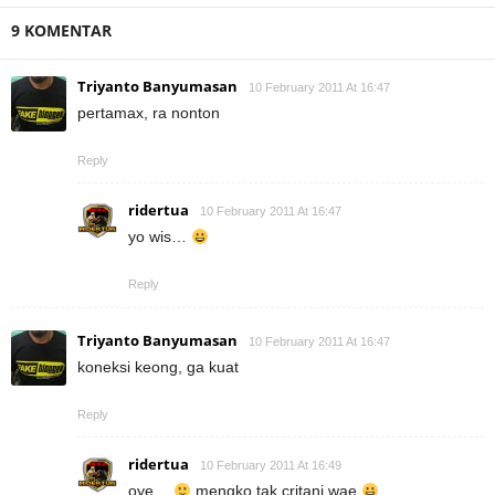
9 KOMENTAR
Triyanto Banyumasan
10 February 2011 At 16:47
pertamax, ra nonton
Reply
ridertua
10 February 2011 At 16:47
yo wis…
Reply
Triyanto Banyumasan
10 February 2011 At 16:47
koneksi keong, ga kuat
Reply
ridertua
10 February 2011 At 16:49
oye…
mengko tak critani wae