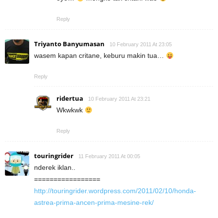
Reply
Triyanto Banyumasan
10 February 2011 At 23:05
wasem kapan critane, keburu makin tua…
Reply
ridertua
10 February 2011 At 23:21
Wkwkwk
Reply
touringrider
11 February 2011 At 00:05
nderek iklan..
=================
http://touringrider.wordpress.com/2011/02/10/honda-
astrea-prima-ancen-prima-mesine-rek/