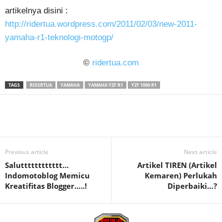
artikelnya disini :
http://ridertua.wordpress.com/2011/02/03/new-2011-
yamaha-r1-teknologi-motogp/
©
ridertua.com
TAGS
RIDERTUA
YAMAHA
YAMAHA YZF R1
YZF 1000 R1
Previous article
Next article
Salutttttttttttt…
Artikel TIREN (Artikel
Indomotoblog Memicu
Kemaren) Perlukah
Kreatifitas Blogger…..!
Diperbaiki…?