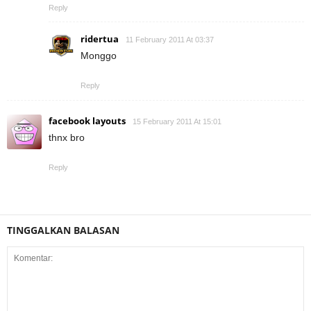
Reply
ridertua
11 February 2011 At 03:37
Monggo
Reply
facebook layouts
15 February 2011 At 15:01
thnx bro
Reply
TINGGALKAN BALASAN