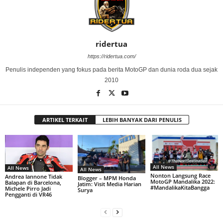
ridertua
https://ridertua.com/
Penulis independen yang fokus pada berita MotoGP dan dunia roda dua sejak
2010
ARTIKEL TERKAIT
LEBIH BANYAK DARI PENULIS
All News
All News
All News
Nonton Langsung Race
Andrea Iannone Tidak
Blogger – MPM Honda
MotoGP Mandalika 2022:
Balapan di Barcelona,
Jatim: Visit Media Harian
#MandalikaKitaBangga
Michele Pirro Jadi
Surya
Pengganti di VR46