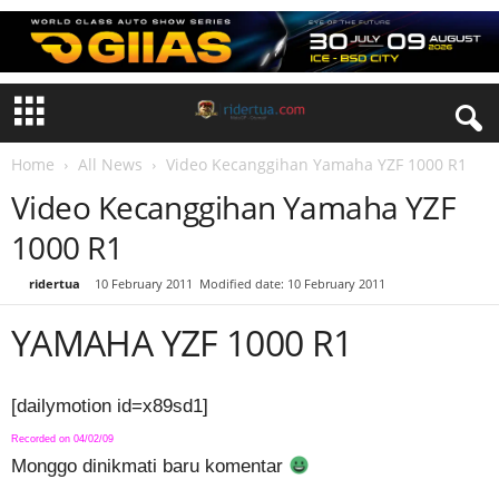
Home
All News
Video Kecanggihan Yamaha YZF 1000 R1
Video Kecanggihan Yamaha YZF
1000 R1
By
ridertua
-
10 February 2011
Modified date: 10 February 2011
YAMAHA YZF 1000 R1
[dailymotion id=x89sd1]
Recorded on 04/02/09
Monggo dinikmati baru komentar