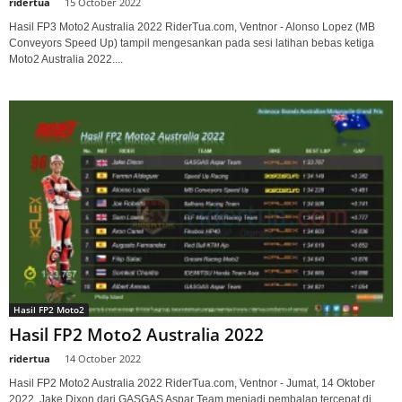
ridertua
-
15 October 2022
Hasil FP3 Moto2 Australia 2022 RiderTua.com, Ventnor - Alonso Lopez (MB
Conveyors Speed Up) tampil mengesankan pada sesi latihan bebas ketiga
Moto2 Australia 2022....
Hasil FP2 Moto2
Hasil FP2 Moto2 Australia 2022
ridertua
-
14 October 2022
Hasil FP2 Moto2 Australia 2022 RiderTua.com, Ventnor - Jumat, 14 Oktober
2022, Jake Dixon dari GASGAS Aspar Team menjadi pembalap tercepat di