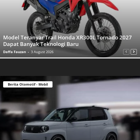
Model Teranyar Trail Honda XR300L Tornado 2027
Dapat Banyak Teknologi Baru
Daffa Fauzan
-
3 August 2026
Berita Otomotif - Mobil