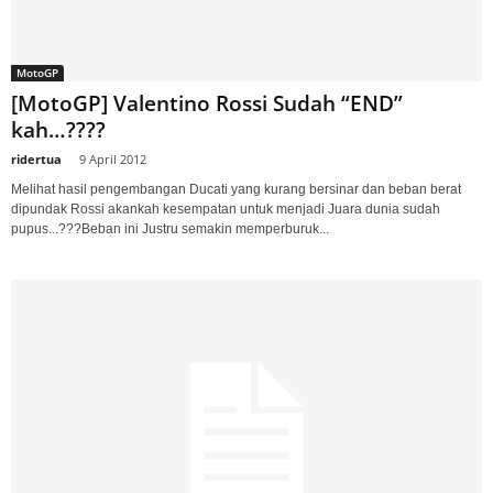
MotoGP
[MotoGP] Valentino Rossi Sudah “END”
kah…????
ridertua
-
9 April 2012
Melihat hasil pengembangan Ducati yang kurang bersinar dan beban berat
dipundak Rossi akankah kesempatan untuk menjadi Juara dunia sudah
pupus...???Beban ini Justru semakin memperburuk...