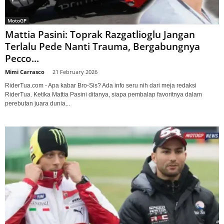
MotoGP
Mattia Pasini: Toprak Razgatlioglu Jangan
Terlalu Pede Nanti Trauma, Bergabungnya
Pecco...
Mimi Carrasco
-
21 February 2026
RiderTua.com - Apa kabar Bro-Sis? Ada info seru nih dari meja redaksi
RiderTua. Ketika Mattia Pasini ditanya, siapa pembalap favoritnya dalam
perebutan juara dunia...