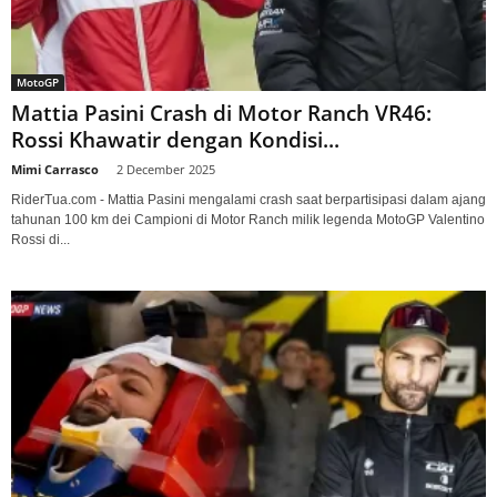
MotoGP
Mattia Pasini Crash di Motor Ranch VR46:
Rossi Khawatir dengan Kondisi...
Mimi Carrasco
-
2 December 2025
RiderTua.com - Mattia Pasini mengalami crash saat berpartisipasi dalam ajang
tahunan 100 km dei Campioni di Motor Ranch milik legenda MotoGP Valentino
Rossi di...