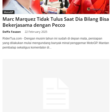
MotoGP
Marc Marquez Tidak Tulus Saat Dia Bilang Bisa
Bekerjasama dengan Pecco
Daffa Fauzan
-
22 February 2025
RiderTua.com - Dengan musim tahun ini sudah di depan mata, persiapan
yang dilakukan mulai mengundang banyak minat penggemar MotoGP. Mantan
pembalap sekaligus komentator di...