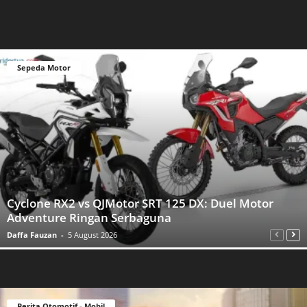
Sepeda Motor
Cyclone RX2 vs QJMotor SRT 125 DX: Duel Motor
Adventure Ringan Serbaguna
Daffa Fauzan
-
5 August 2026
Berita Otomotif - Mobil