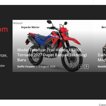
Sepeda Motor
Ber
Model Teranyar Trail Honda XR300L
Tornado 2027 Dapat Banyak Teknologi
Daih
 WSBK,
Baru
Mode
otor
Daffa Fauzan
-
3 August 2026
Nabill
Copyr