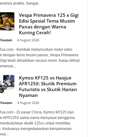
ansmisi praktis. Sangat...
Vespa Primavera 125 x Gigi
Edisi Spesial Tema Musim
Panas dengan Warna
Kuning Cerah!
 Fauzan
-
4 August 2026
Tua.com - Kembali meluncurkan motor edisi
al dengan tema musim panas, Vespa Primavera
Gigi telah dihadirkan secara resmi. Kalau dilihat
amanya,...
Kymco KF125 vs Haojue
AFR125X: Skutik Premium
Futuristis vs Skutik Harian
Nyaman
 Fauzan
-
4 August 2026
Tua.com - Di pasar China, Kymco KF125 dan
e AFR125X sama-sama menyasar pengguna
membutuhkan skutik 125cc untuk mobilitas
n. Keduanya mengedepankan kenyamanan,
si...