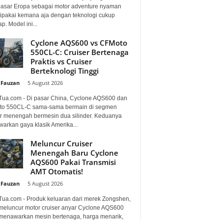
pasar Eropa sebagai motor adventure nyaman
dipakai kemana aja dengan teknologi cukup
p. Model ini...
Cyclone AQS600 vs CFMoto
550CL-C: Cruiser Bertenaga
Praktis vs Cruiser
Berteknologi Tinggi
 Fauzan
-
5 August 2026
Tua.com - Di pasar China, Cyclone AQS600 dan
o 550CL-C sama-sama bermain di segmen
er menengah bermesin dua silinder. Keduanya
arkan gaya klasik Amerika...
Meluncur Cruiser
Menengah Baru Cyclone
AQS600 Pakai Transmisi
AMT Otomatis!
 Fauzan
-
5 August 2026
Tua.com - Produk keluaran dari merek Zongshen,
 meluncur motor cruiser anyar Cyclone AQS600
menawarkan mesin bertenaga, harga menarik,