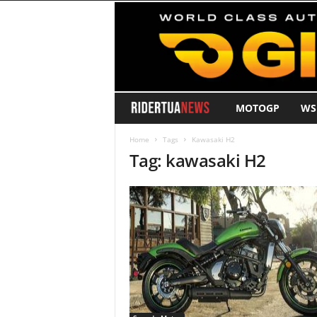
MOTOGP
WS
R
i
Home
Tags
Kawasaki H2
Tag: kawasaki H2
d
e
r
T
u