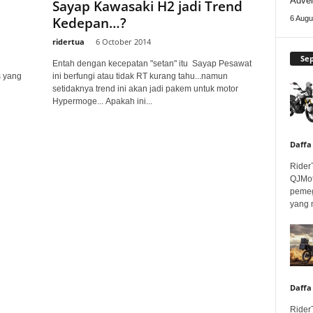
Adven
Sayap Kawasaki H2 jadi Trend
Kedepan…?
6 Augu
ridertua
-
6 October 2014
Se
Entah dengan kecepatan "setan" itu Sayap Pesawat
s yang
ini berfungi atau tidak RT kurang tahu...namun
setidaknya trend ini akan jadi pakem untuk motor
Hypermoge... Apakah ini...
Daffa
Rider
QJMot
pemeg
yang 
Daffa
Rider