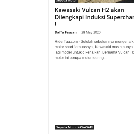
Sepeda Motor
a
Kawasaki Vulcan H2 akan
Dilengkapi Induksi Supercha
.
!
c
Daffa Fauzan
-
28 May 2020
RiderTua.com - Setelah sebelumnya mengenalk
o
motor sport 'terbuasnya', Kawasaki masih punya 
lagi model untuk dikenalkan. Bernama Vulcan H
m
motor ini berupa motor touring...
Sepeda Motor KAWASAKI