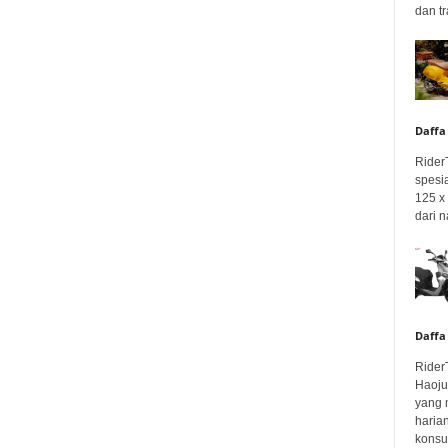
dan tr
Daffa
Rider
spesi
125 x 
dari n
Daffa
Rider
Haoju
yang 
haria
konsum