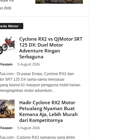
ture Ini
st 2026
peda Motor
Cyclone RX2 vs QJMotor SRT
125 DX: Duel Motor
Adventure Ringan
Serbaguna
 Fauzan
-
5 August 2026
Tua.com - Di pasar Eropa, Cyclone RX2 dan
or SRT 125 DX sama-sama menyasar
ang lisensi A1 maupun pengguna mobil harian
menginginkan motor adventure...
Hadir Cyclone RX2 Motor
Petualang Nyaman Buat
Kemana Aja, Lebih Murah
dari Kompetitornya
 Fauzan
-
5 August 2026
Tua.com - Cyclone RX2 namanya yang dirilis