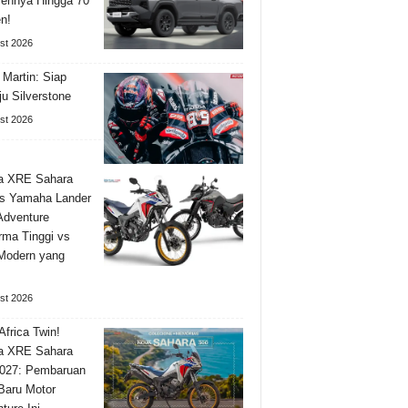
ennya Hingga 70
n!
st 2026
 Martin: Siap
u Silverstone
st 2026
a XRE Sahara
s Yamaha Lander
Adventure
rma Tinggi vs
 Modern yang
st 2026
Africa Twin!
a XRE Sahara
027: Pembaruan
 Baru Motor