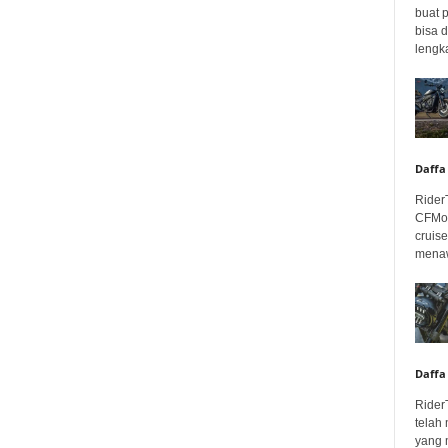
buat 
bisa 
lengka
Daffa
Rider
CFMot
cruis
menaw
Daffa
Rider
telah
yang 