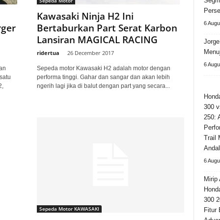
Segm
Sepeda Motor
Perse
Kawasaki Ninja H2 Ini
6 Augu
rger
Bertaburkan Part Serat Karbon
Lansiran MAGICAL RACING
Jorge
Menuj
ridertua
-
26 December 2017
6 Augu
an
Sepeda motor Kawasaki H2 adalah motor dengan
satu
performa tinggi. Gahar dan sangar dan akan lebih
2,
ngerih lagi jika di balut dengan part yang secara...
Hond
300 v
250: 
Perfo
Trail
Andal
6 Augu
Mirip 
Hond
300 2
Sepeda Motor KAWASAKI
Fitur