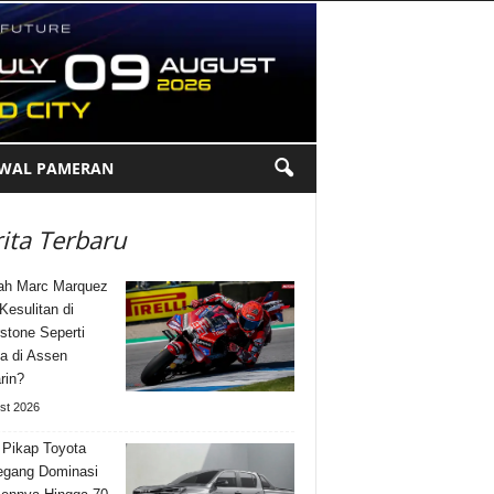
DWAL PAMERAN
ita Terbaru
ah Marc Marquez
Kesulitan di
rstone Seperti
a di Assen
rin?
st 2026
 Pikap Toyota
gang Dominasi