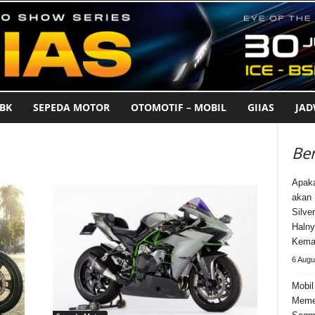
BK
SEPEDA MOTOR
OTOMOTIF – MOBIL
GIIAS
JA
Ber
Apak
akan 
Silve
Halny
Kema
6 Augu
Mobil
Meme