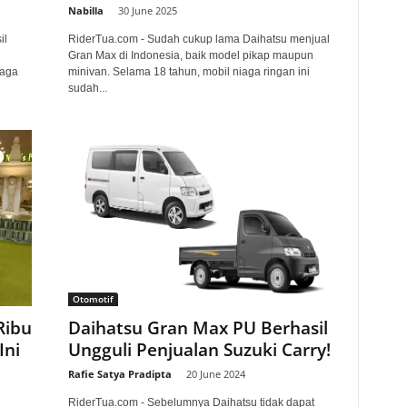
Nabilla
-
30 June 2025
il
RiderTua.com - Sudah cukup lama Daihatsu menjual
Gran Max di Indonesia, baik model pikap maupun
iaga
minivan. Selama 18 tahun, mobil niaga ringan ini
sudah...
Otomotif
Ribu
Daihatsu Gran Max PU Berhasil
Ini
Ungguli Penjualan Suzuki Carry!
Rafie Satya Pradipta
-
20 June 2024
RiderTua.com - Sebelumnya Daihatsu tidak dapat