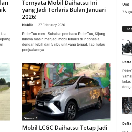
lan
Ternyata Mobil Daihatsu Ini
Unit
aik
yang Jadi Terlaris Bulan Januari
7 Augu
2026!
Nabilla
-
27 February 2026
Se
kita
RiderTua.com - Sahabat pembaca RiderTua, Kijang
Jepang
Innova masih menjadi mobil terlaris di Indonesia
an
dengan lebih dari 5 ribu unit yang terjual. Tapi kalau
penjualannya...
Daffa
Rider
Yamah
kelas
denga
Otomotif
Daffa
Mobil LCGC Daihatsu Tetap Jadi