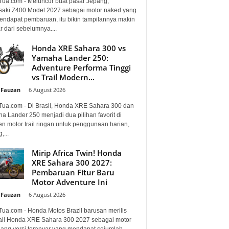
Tua.com - Meluncur buat pasar Jepang,
aki Z400 Model 2027 sebagai motor naked yang
mendapat pembaruan, itu bikin tampilannya makin
 dari sebelumnya....
Honda XRE Sahara 300 vs
Yamaha Lander 250:
Adventure Performa Tinggi
vs Trail Modern...
 Fauzan
-
6 August 2026
Tua.com - Di Brasil, Honda XRE Sahara 300 dan
a Lander 250 menjadi dua pilihan favorit di
n motor trail ringan untuk penggunaan harian,
,...
Mirip Africa Twin! Honda
XRE Sahara 300 2027:
Pembaruan Fitur Baru
Motor Adventure Ini
 Fauzan
-
6 August 2026
Tua.com - Honda Motos Brazil barusan merilis
li Honda XRE Sahara 300 2027 sebagai motor
lang versi teranyar yang mendapat sejumlah