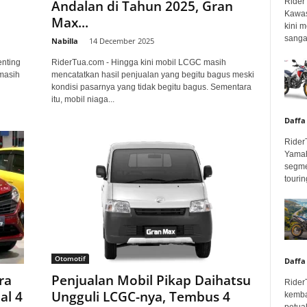
Rider
Andalan di Tahun 2025, Gran
Kawas
Max...
kini 
sangar
Nabilla
-
14 December 2025
enting
RiderTua.com - Hingga kini mobil LCGC masih
masih
mencatatkan hasil penjualan yang begitu bagus meski
kondisi pasarnya yang tidak begitu bagus. Sementara
itu, mobil niaga...
Daffa
Rider
Yamah
segme
touring
Otomotif
Daffa
ra
Penjualan Mobil Pikap Daihatsu
Rider
al 4
Ungguli LCGC-nya, Tembus 4
kemba
petua