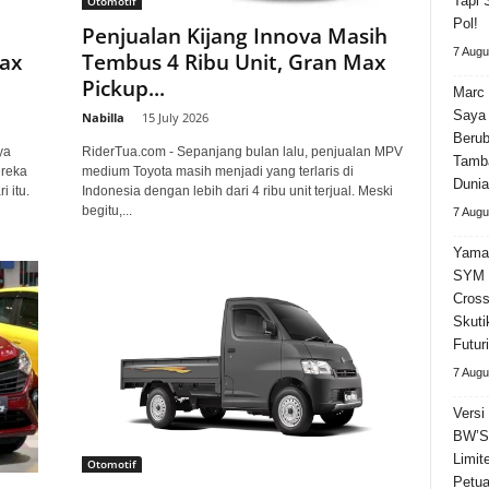
Tapi 
Otomotif
Pol!
Penjualan Kijang Innova Masih
7 Augu
ax
Tembus 4 Ribu Unit, Gran Max
Pickup...
Marc 
Saya 
Nabilla
-
15 July 2026
Beru
ya
RiderTua.com - Sepanjang bulan lalu, penjualan MPV
Tamba
ereka
medium Toyota masih menjadi yang terlaris di
Dunia
 itu.
Indonesia dengan lebih dari 4 ribu unit terjual. Meski
begitu,...
7 Augu
Yama
SYM 
Cross
Skuti
Futuri
7 Augu
Versi
BW’S 
Limit
Otomotif
Petua