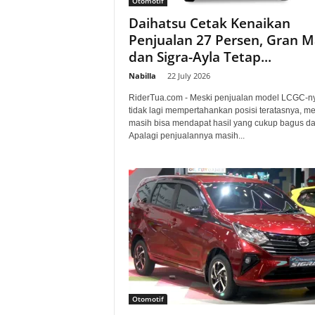
Otomotif
a
Daihatsu Cetak Kenaikan
Penjualan 27 Persen, Gran M
.
dan Sigra-Ayla Tetap...
c
Nabilla
-
22 July 2026
RiderTua.com - Meski penjualan model LCGC-n
o
tidak lagi mempertahankan posisi teratasnya, m
masih bisa mendapat hasil yang cukup bagus dari
m
Apalagi penjualannya masih...
Otomotif