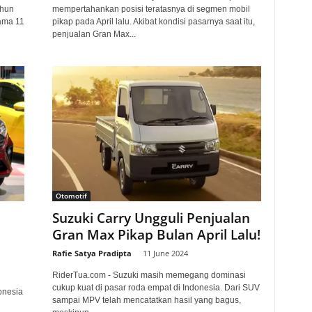
ahun
mempertahankan posisi teratasnya di segmen mobil
lama 11
pikap pada April lalu. Akibat kondisi pasarnya saat itu,
penjualan Gran Max...
Otomotif
Suzuki Carry Ungguli Penjualan
Gran Max Pikap Bulan April Lalu!
Rafie Satya Pradipta
-
11 June 2024
RiderTua.com - Suzuki masih memegang dominasi
cukup kuat di pasar roda empat di Indonesia. Dari SUV
onesia
sampai MPV telah mencatatkan hasil yang bagus,