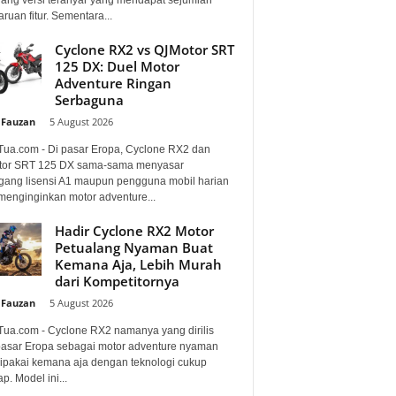
uan fitur. Sementara...
Cyclone RX2 vs QJMotor SRT
125 DX: Duel Motor
Adventure Ringan
Serbaguna
 Fauzan
-
5 August 2026
Tua.com - Di pasar Eropa, Cyclone RX2 dan
or SRT 125 DX sama-sama menyasar
ang lisensi A1 maupun pengguna mobil harian
menginginkan motor adventure...
Hadir Cyclone RX2 Motor
Petualang Nyaman Buat
Kemana Aja, Lebih Murah
dari Kompetitornya
 Fauzan
-
5 August 2026
Tua.com - Cyclone RX2 namanya yang dirilis
pasar Eropa sebagai motor adventure nyaman
dipakai kemana aja dengan teknologi cukup
p. Model ini...