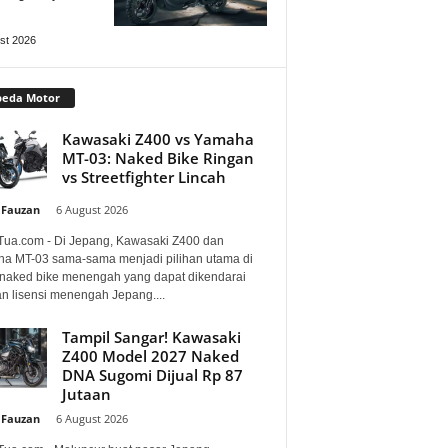
st 2026
peda Motor
Kawasaki Z400 vs Yamaha
MT-03: Naked Bike Ringan
vs Streetfighter Lincah
 Fauzan
-
6 August 2026
Tua.com - Di Jepang, Kawasaki Z400 dan
a MT-03 sama-sama menjadi pilihan utama di
 naked bike menengah yang dapat dikendarai
n lisensi menengah Jepang....
Tampil Sangar! Kawasaki
Z400 Model 2027 Naked
DNA Sugomi Dijual Rp 87
Jutaan
 Fauzan
-
6 August 2026