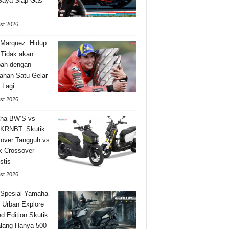
Saya Siap Gas
st 2026
Marquez: Hidup
Tidak akan
bah dengan
han Satu Gelar
 Lagi
st 2026
ha BW’S vs
KRNBT: Skutik
over Tangguh vs
k Crossover
stis
st 2026
 Spesial Yamaha
Urban Explore
ed Edition Skutik
lang Hanya 500