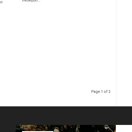
meskipun...
an
Page 1 of 2