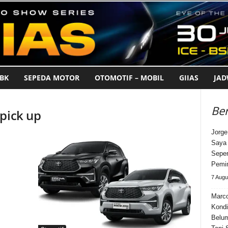
BK
SEPEDA MOTOR
OTOMOTIF – MOBIL
GIIAS
JA
Ber
pick up
Jorge
Saya 
Seper
Pemi
7 Augu
Marco
Kondi
Belum