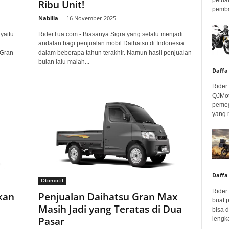
Ribu Unit!
pembar
Nabilla
-
16 November 2025
yaitu
RiderTua.com - Biasanya Sigra yang selalu menjadi
andalan bagi penjualan mobil Daihatsu di Indonesia
 Gran
dalam beberapa tahun terakhir. Namun hasil penjualan
bulan lalu malah...
Daffa
Rider
QJMot
pemeg
yang 
Daffa
Otomotif
Rider
kan
Penjualan Daihatsu Gran Max
buat 
Masih Jadi yang Teratas di Dua
bisa 
Pasar
lengka