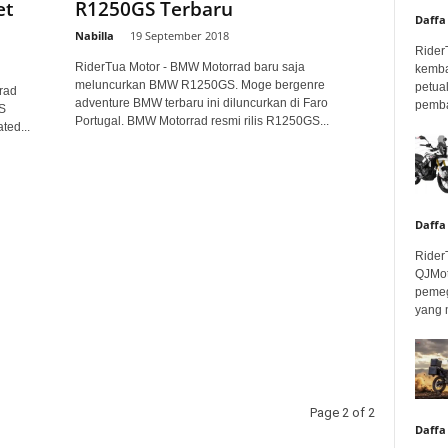
et
R1250GS Terbaru
Daffa
Nabilla
-
19 September 2018
Rider
RiderTua Motor - BMW Motorrad baru saja
kemba
meluncurkan BMW R1250GS. Moge bergenre
petua
rad
adventure BMW terbaru ini diluncurkan di Faro
pembar
 S
Portugal. BMW Motorrad resmi rilis R1250GS...
ted...
Daffa
Rider
QJMot
pemeg
yang 
Page 2 of 2
Daffa