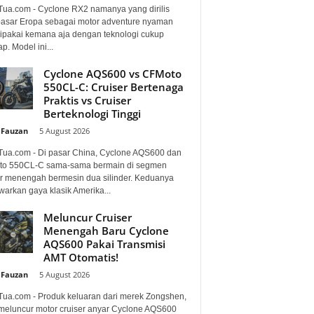
Tua.com - Cyclone RX2 namanya yang dirilis
pasar Eropa sebagai motor adventure nyaman
dipakai kemana aja dengan teknologi cukup
p. Model ini...
Cyclone AQS600 vs CFMoto
550CL-C: Cruiser Bertenaga
Praktis vs Cruiser
Berteknologi Tinggi
 Fauzan
-
5 August 2026
Tua.com - Di pasar China, Cyclone AQS600 dan
o 550CL-C sama-sama bermain di segmen
er menengah bermesin dua silinder. Keduanya
arkan gaya klasik Amerika...
Meluncur Cruiser
Menengah Baru Cyclone
AQS600 Pakai Transmisi
AMT Otomatis!
 Fauzan
-
5 August 2026
Tua.com - Produk keluaran dari merek Zongshen,
 meluncur motor cruiser anyar Cyclone AQS600