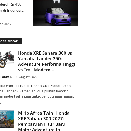
derol Rp 430
n di Indonesia,
…
st 2026
peda Motor
Honda XRE Sahara 300 vs
Yamaha Lander 250:
Adventure Performa Tinggi
vs Trail Modern...
 Fauzan
-
6 August 2026
Tua.com - Di Brasil, Honda XRE Sahara 300 dan
a Lander 250 menjadi dua pilihan favorit di
n motor trail ringan untuk penggunaan harian,
,...
Mirip Africa Twin! Honda
XRE Sahara 300 2027:
Pembaruan Fitur Baru
Motor Adventure Ini