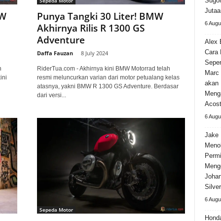
Sugom
Sepeda Motor
Jutaa
MW
Punya Tangki 30 Liter! BMW
6 Augu
Akhirnya Rilis R 1300 GS
Adventure
Alex 
Cara
Daffa Fauzan
-
8 July 2024
Seper
h
RiderTua.com - Akhirnya kini BMW Motorrad telah
Marc 
ini
resmi meluncurkan varian dari motor petualang kelas
akan 
atasnya, yakni BMW R 1300 GS Adventure. Berdasar
Meng
dari versi...
Acos
6 Augu
Jake 
Meno
Permi
Meng
Johan
Silve
6 Augu
Sepeda Motor
Hond