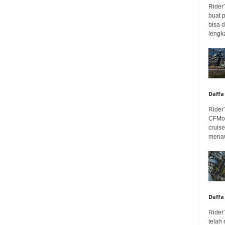
Rider
buat 
bisa 
lengka
Daffa
Rider
CFMot
cruis
menaw
Daffa
Rider
telah