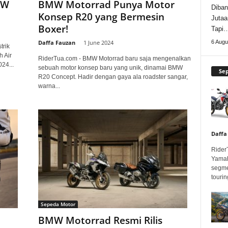
MW
BMW Motorrad Punya Motor
Diban
Konsep R20 yang Bermesin
Jutaa
Boxer!
Tapi
Daffa Fauzan
-
1 June 2024
6 Augu
trik
 Air
RiderTua.com - BMW Motorrad baru saja mengenalkan
24...
sebuah motor konsep baru yang unik, dinamai BMW
Se
R20 Concept. Hadir dengan gaya ala roadster sangar,
warna...
Daffa
Rider
Yamah
segme
touring
Sepeda Motor
BMW Motorrad Resmi Rilis