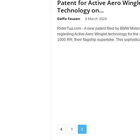
Patent for Active Aero Wingl
Technology on...
Daffa Fauzan
-
8 March 2024
RiderTua.com - A new patent filed by BMW Motor
regarding Active Aero Winglet technology for the
1000 RR, their flagship superbike. This sophistica
1
2