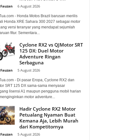
 Fauzan
-
6 August 2026
Tua.com - Honda Motos Brazil barusan merilis
li Honda XRE Sahara 300 2027 sebagai motor
lang versi teranyar yang mendapat sejumlah
uan fitur. Sementara...
Cyclone RX2 vs QJMotor SRT
125 DX: Duel Motor
Adventure Ringan
Serbaguna
 Fauzan
-
5 August 2026
Tua.com - Di pasar Eropa, Cyclone RX2 dan
or SRT 125 DX sama-sama menyasar
ang lisensi A1 maupun pengguna mobil harian
menginginkan motor adventure...
Hadir Cyclone RX2 Motor
Petualang Nyaman Buat
Kemana Aja, Lebih Murah
dari Kompetitornya
 Fauzan
-
5 August 2026