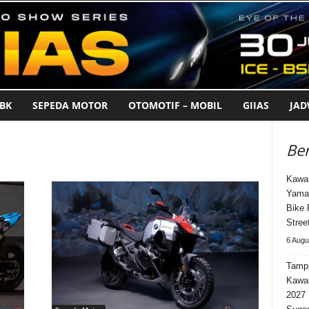
BK
SEPEDA MOTOR
OTOMOTIF – MOBIL
GIIAS
JA
Ber
Kawas
Yama
Bike 
Stree
6 Augu
Tampi
Kawa
2027