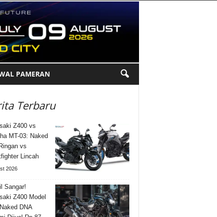
DWAL PAMERAN
ita Terbaru
aki Z400 vs
ha MT-03: Naked
Ringan vs
tfighter Lincah
st 2026
l Sangar!
saki Z400 Model
 Naked DNA