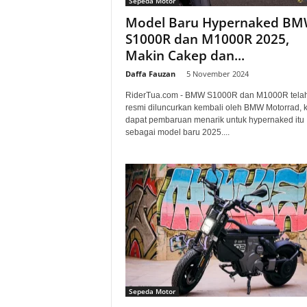
Sepeda Motor
a
Model Baru Hypernaked B
S1000R dan M1000R 2025,
.
Makin Cakep dan...
c
Daffa Fauzan
-
5 November 2024
RiderTua.com - BMW S1000R dan M1000R tela
o
resmi diluncurkan kembali oleh BMW Motorrad, k
dapat pembaruan menarik untuk hypernaked itu
m
sebagai model baru 2025....
Sepeda Motor