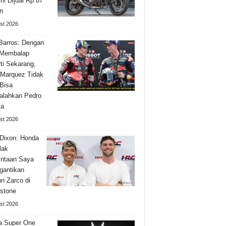
i Dijual Rp 87
n
st 2026
Barros: Dengan
 Membalap
ti Sekarang,
Marquez Tidak
Bisa
alahkan Pedro
ta
st 2026
Dixon: Honda
lak
ntaan Saya
gantikan
n Zarco di
rstone
st 2026
a Super One