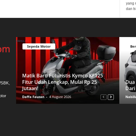
yang 
dan tr
Sepeda Motor
Ber
Matik Baru Futuristis Kymco KF125
Fitur Udah Lengkap, Mulai Rp 25
Dua 
 WSBK,
Jutaan!
Dari
otor
Daffa Fauzan
-
4 August 2026
Nabill