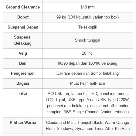
Ground Clearance
140 mm
Bobot
99 kg (104 kg untuk varian top box)
Suspensi Depan
Teleskopik
Suspensi
Shock tunggal
Belakang
Velg
10 inci
Ban
90/90 depan dan 100/90 belakang
Pengereman
Cakram depan dan tromol belakang
Bagasi
Muat helm half-face
Fitur
ACG Starter, lampu full LED, panel instrumen
LCD digital, USB Type-A dan USB Type-C 20W,
pengunci rem belakang, engine cut-off standar
samping, ABS Single-Channel (varian tertinggi)
Pilihan Warna
Clouds and Mist, Tranquil Black, Warm Orange
Floral Shadows, Sycamore Trees After the Rain