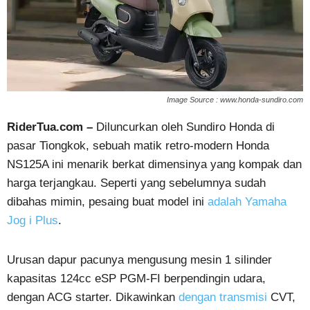
Image Source : www.honda-sundiro.com
RiderTua.com –
Diluncurkan oleh Sundiro Honda di
pasar Tiongkok, sebuah matik retro-modern Honda
NS125A ini menarik berkat dimensinya yang kompak dan
harga terjangkau. Seperti yang sebelumnya sudah
dibahas mimin, pesaing buat model ini
adalah Yamaha
Jog i Plus
.
Urusan dapur pacunya mengusung mesin 1 silinder
kapasitas 124cc eSP PGM-FI berpendingin udara,
dengan ACG starter. Dikawinkan
dengan transmisi
CVT,