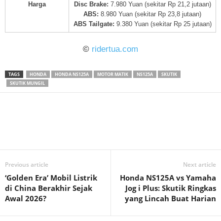
Harga
Disc Brake:
7.980 Yuan (sekitar Rp 21,2 jutaan)
ABS:
8.980 Yuan (sekitar Rp 23,8 jutaan)
ABS Tailgate:
9.380 Yuan (sekitar Rp 25 jutaan)
©
ridertua.com
TAGS
HONDA
HONDA NS125A
MOTOR MATIK
NS125A
SKUTIK
SKUTIK MUNGIL
Previous article
Next article
‘Golden Era’ Mobil Listrik
Honda NS125A vs Yamaha
di China Berakhir Sejak
Jog i Plus: Skutik Ringkas
Awal 2026?
yang Lincah Buat Harian