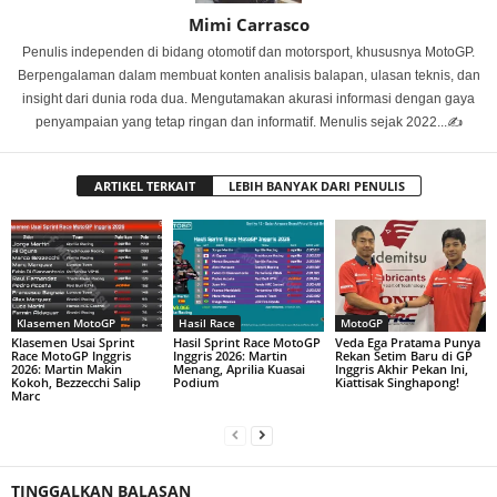
Mimi Carrasco
Penulis independen di bidang otomotif dan motorsport, khususnya MotoGP.
Berpengalaman dalam membuat konten analisis balapan, ulasan teknis, dan
insight dari dunia roda dua. Mengutamakan akurasi informasi dengan gaya
penyampaian yang tetap ringan dan informatif. Menulis sejak 2022...✍️
ARTIKEL TERKAIT
LEBIH BANYAK DARI PENULIS
Klasemen MotoGP
Hasil Race
MotoGP
Klasemen Usai Sprint
Hasil Sprint Race MotoGP
Veda Ega Pratama Punya
Race MotoGP Inggris
Inggris 2026: Martin
Rekan Setim Baru di GP
2026: Martin Makin
Menang, Aprilia Kuasai
Inggris Akhir Pekan Ini,
Kokoh, Bezzecchi Salip
Podium
Kiattisak Singhapong!
Marc
TINGGALKAN BALASAN