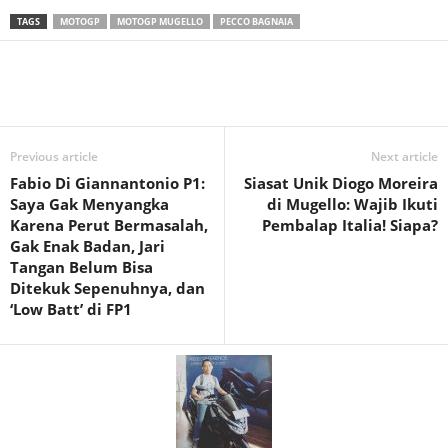
TAGS
MOTOGP
MOTOGP MUGELLO
PECCO BAGNAIA
Previous article
Next article
Fabio Di Giannantonio P1:
Siasat Unik Diogo Moreira
Saya Gak Menyangka
di Mugello: Wajib Ikuti
Karena Perut Bermasalah,
Pembalap Italia! Siapa?
Gak Enak Badan, Jari
Tangan Belum Bisa
Ditekuk Sepenuhnya, dan
‘Low Batt’ di FP1