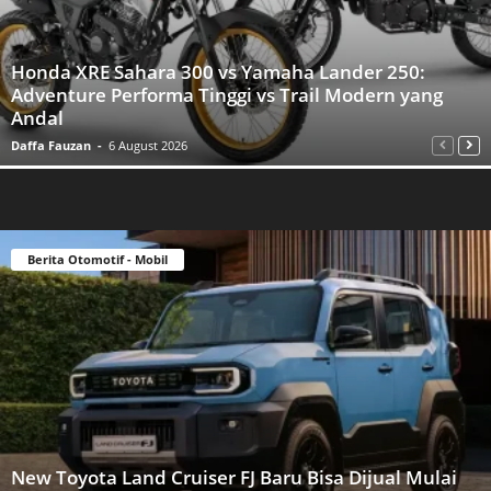
Honda XRE Sahara 300 vs Yamaha Lander 250:
Adventure Performa Tinggi vs Trail Modern yang
Andal
Daffa Fauzan
-
6 August 2026
Berita Otomotif - Mobil
New Toyota Land Cruiser FJ Baru Bisa Dijual Mulai