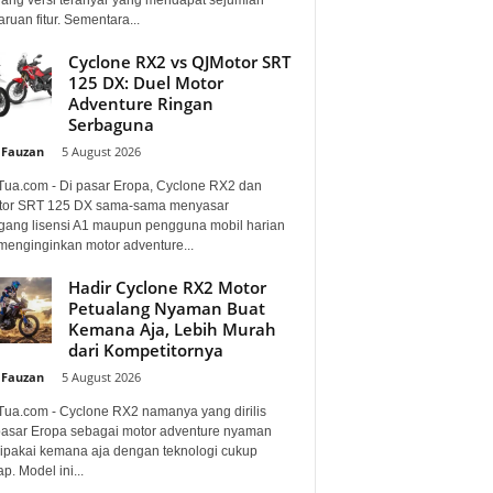
uan fitur. Sementara...
Cyclone RX2 vs QJMotor SRT
125 DX: Duel Motor
Adventure Ringan
Serbaguna
 Fauzan
-
5 August 2026
Tua.com - Di pasar Eropa, Cyclone RX2 dan
or SRT 125 DX sama-sama menyasar
ang lisensi A1 maupun pengguna mobil harian
menginginkan motor adventure...
Hadir Cyclone RX2 Motor
Petualang Nyaman Buat
Kemana Aja, Lebih Murah
dari Kompetitornya
 Fauzan
-
5 August 2026
Tua.com - Cyclone RX2 namanya yang dirilis
pasar Eropa sebagai motor adventure nyaman
dipakai kemana aja dengan teknologi cukup
p. Model ini...