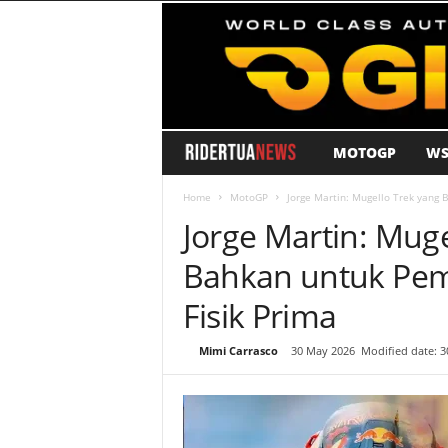
MOTOGP
WS
R
i
Home
MotoGP
Jorge Martin: Mugello Trek yang 
Jorge Martin: Muge
d
Bahkan untuk Pem
e
Fisik Prima
r
By
Mimi Carrasco
-
30 May 2026
Modified date: 
T
u