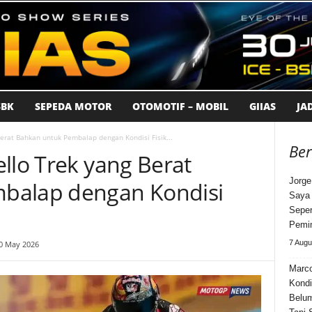
BK
SEPEDA MOTOR
OTOMOTIF – MOBIL
GIIAS
JA
Berat Bahkan untuk Pembalap dengan Kondisi Fisik...
Ber
llo Trek yang Berat
Jorge
balap dengan Kondisi
Saya 
Seper
Pemi
7 Augu
30 May 2026
Marco
Kondi
Belum