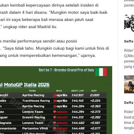
an kembali kepercayaan dirinya setelah insiden di
pembar
rash dalam 4 hari disana. “Mungkin motor saya baik-baik
ari ini saya beberapa kali merasa akan jatuh saat
ungkap rider asal Madrid itu.
us menilai performanya sendiri atau posisi
Daffa
. “Saya tidak tahu. Mungkin cukup bagi kami untuk finis di
Rider
aing untuk memperebutkan kemenangan,” ujarnya.
QJMot
pemeg
yang 
Daffa
Rider
buat 
bisa 
lengka