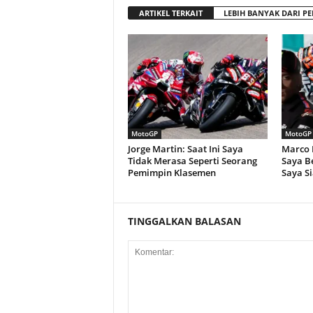
ARTIKEL TERKAIT
LEBIH BANYAK DARI PE
MotoGP
MotoGP
Jorge Martin: Saat Ini Saya
Marco B
Tidak Merasa Seperti Seorang
Saya Be
Pemimpin Klasemen
Saya Si
TINGGALKAN BALASAN