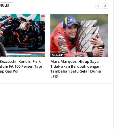
NULIS
MotoGP
ezzecchi: Kondisi Fisik
Marc Marquez: Hidup Saya
lum Fit 100 Persen Tapi
Tidak akan Berubah dengan
ap Gas Pol!
Tambahan Satu Gelar Dunia
Lagi