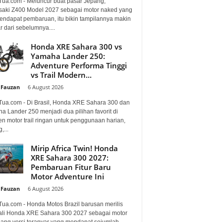
Tua.com - Meluncur buat pasar Jepang,
aki Z400 Model 2027 sebagai motor naked yang
mendapat pembaruan, itu bikin tampilannya makin
 dari sebelumnya....
Honda XRE Sahara 300 vs
Yamaha Lander 250:
Adventure Performa Tinggi
vs Trail Modern...
 Fauzan
-
6 August 2026
Tua.com - Di Brasil, Honda XRE Sahara 300 dan
a Lander 250 menjadi dua pilihan favorit di
n motor trail ringan untuk penggunaan harian,
,...
Mirip Africa Twin! Honda
XRE Sahara 300 2027:
Pembaruan Fitur Baru
Motor Adventure Ini
 Fauzan
-
6 August 2026
Tua.com - Honda Motos Brazil barusan merilis
li Honda XRE Sahara 300 2027 sebagai motor
lang versi teranyar yang mendapat sejumlah