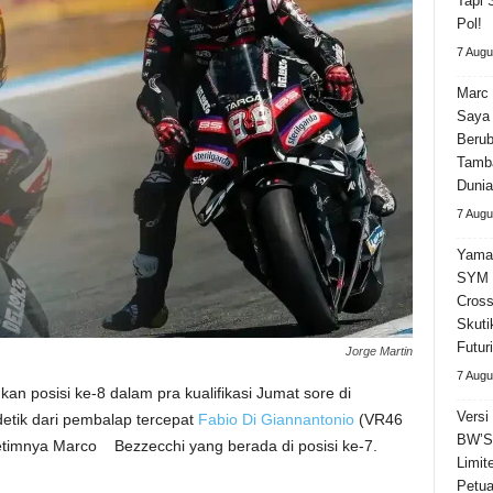
Tapi 
Pol!
7 Augu
Marc 
Saya 
Beru
Tamba
Dunia
7 Augu
Yama
SYM 
Cross
Skuti
Futuri
Jorge Martin
7 Augu
n posisi ke-8 dalam pra kualifikasi Jumat sore di
Versi
4 detik dari pembalap tercepat
Fabio Di Giannantonio
(VR46
BW’S 
 setimnya Marco Bezzecchi yang berada di posisi ke-7.
Limit
Petua