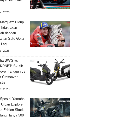
Saya Siap Gas
st 2026
Marquez: Hidup
Tidak akan
bah dengan
han Satu Gelar
 Lagi
st 2026
ha BW’S vs
KRNBT: Skutik
over Tangguh vs
k Crossover
stis
st 2026
 Spesial Yamaha
Urban Explore
ed Edition Skutik
lang Hanya 500