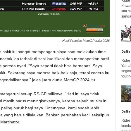
Rider
Kawas
kini 
sangar
Hasil Practice MotoGP Italia 2026
Daffa
 sakit itu sangat mempengaruhinya saat melakukan time
cetak lap terbaik di sesi kualifikasi dan mendapatkan hasil
Rider
t pereda nyeri. “Saya seperti tidak bisa bernapas! Saya
Yamah
segme
it. Sekarang saya merasa baik-baik saja, tetapi cedera itu
touring
ngendalikannya,” jelas juara dunia MotoGP 2024 itu.
mengaruhi set-up RS-GP miliknya. “Hari ini saya tidak
mi masih harus meningkatkannya, karena sejauh musim ini
 paling buruk bagi saya. Untungnya, kami sudah lebih
Daffa
a yang harus dilakukan. Bahkan perubahan kecil sekalipun
Rider
Martinator.
kemba
petua