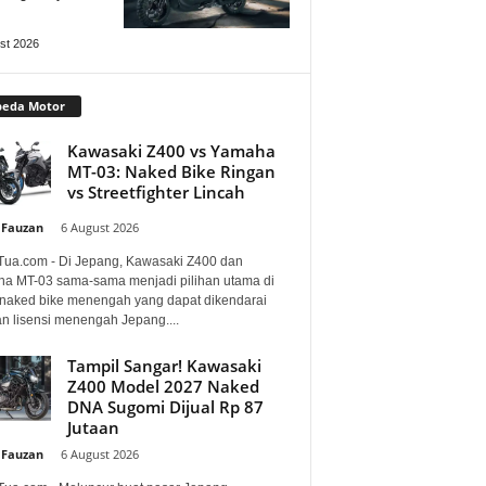
st 2026
peda Motor
Kawasaki Z400 vs Yamaha
MT-03: Naked Bike Ringan
vs Streetfighter Lincah
 Fauzan
-
6 August 2026
Tua.com - Di Jepang, Kawasaki Z400 dan
a MT-03 sama-sama menjadi pilihan utama di
 naked bike menengah yang dapat dikendarai
n lisensi menengah Jepang....
Tampil Sangar! Kawasaki
Z400 Model 2027 Naked
DNA Sugomi Dijual Rp 87
Jutaan
 Fauzan
-
6 August 2026