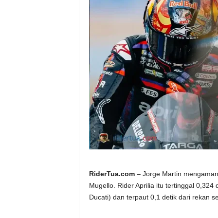
a
.
c
o
m
RiderTua.com
– Jorge Martin mengamanka
Mugello. Rider Aprilia itu tertinggal 0,32
Ducati) dan terpaut 0,1 detik dari rekan