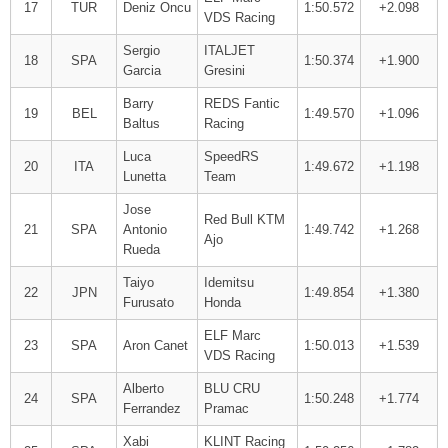
17
TUR
Deniz Oncu
1:50.572
+2.098
VDS Racing
Sergio
ITALJET
18
SPA
1:50.374
+1.900
Garcia
Gresini
Barry
REDS Fantic
19
BEL
1:49.570
+1.096
Baltus
Racing
Luca
SpeedRS
20
ITA
1:49.672
+1.198
Lunetta
Team
Jose
Red Bull KTM
21
SPA
Antonio
1:49.742
+1.268
Ajo
Rueda
Taiyo
Idemitsu
22
JPN
1:49.854
+1.380
Furusato
Honda
ELF Marc
23
SPA
Aron Canet
1:50.013
+1.539
VDS Racing
Alberto
BLU CRU
24
SPA
1:50.248
+1.774
Ferrandez
Pramac
Xabi
KLINT Racing