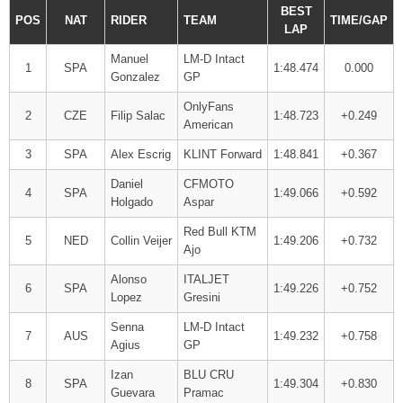
BEST
POS
NAT
RIDER
TEAM
TIME/GAP
LAP
Manuel
LM-D Intact
1
SPA
1:48.474
0.000
Gonzalez
GP
OnlyFans
2
CZE
Filip Salac
1:48.723
+0.249
American
3
SPA
Alex Escrig
KLINT Forward
1:48.841
+0.367
Daniel
CFMOTO
4
SPA
1:49.066
+0.592
Holgado
Aspar
Red Bull KTM
5
NED
Collin Veijer
1:49.206
+0.732
Ajo
Alonso
ITALJET
6
SPA
1:49.226
+0.752
Lopez
Gresini
Senna
LM-D Intact
7
AUS
1:49.232
+0.758
Agius
GP
Izan
BLU CRU
8
SPA
1:49.304
+0.830
Guevara
Pramac