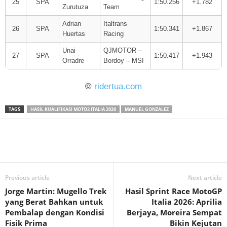
25
SPA
1:50.256
+1.782
Zurutuza
Team
Adrian
Italtrans
26
SPA
1:50.341
+1.867
Huertas
Racing
Unai
QJMOTOR –
27
SPA
1:50.417
+1.943
Orradre
Bordoy – MSI
©
ridertua.com
TAGS
HASIL KUALIFIKASI MOTO2 ITALIA 2026
MANUEL GONZALEZ
Previous article
Next article
Jorge Martin: Mugello Trek
Hasil Sprint Race MotoGP
yang Berat Bahkan untuk
Italia 2026: Aprilia
Pembalap dengan Kondisi
Berjaya, Moreira Sempat
Fisik Prima
Bikin Kejutan