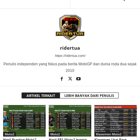
ridertua
https://ridertua.com/
Penulis independen yang fokus pada berita MotoGP dan dunia roda dua sejak
2010
ARTIKEL TERKAIT
LEBIH BANYAK DARI PENULIS
Moto2
Moto2
Klasemen Moto2
Hasil Practice Moto2
Hasil FP1 Moto2 Inggris
Klasemen Usai Race