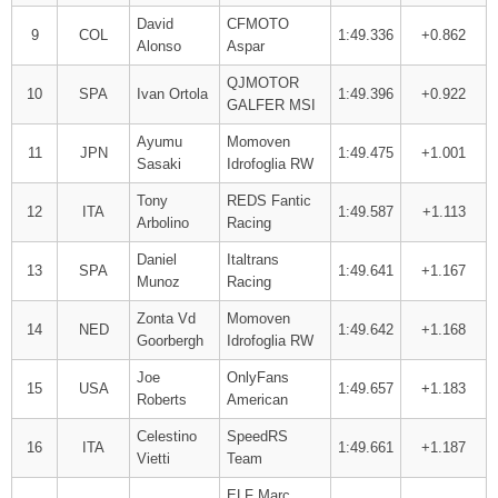
David
CFMOTO
9
COL
1:49.336
+0.862
Alonso
Aspar
QJMOTOR
10
SPA
Ivan Ortola
1:49.396
+0.922
GALFER MSI
Ayumu
Momoven
11
JPN
1:49.475
+1.001
Sasaki
Idrofoglia RW
Tony
REDS Fantic
12
ITA
1:49.587
+1.113
Arbolino
Racing
Daniel
Italtrans
13
SPA
1:49.641
+1.167
Munoz
Racing
Zonta Vd
Momoven
14
NED
1:49.642
+1.168
Goorbergh
Idrofoglia RW
Joe
OnlyFans
15
USA
1:49.657
+1.183
Roberts
American
Celestino
SpeedRS
16
ITA
1:49.661
+1.187
Vietti
Team
ELF Marc