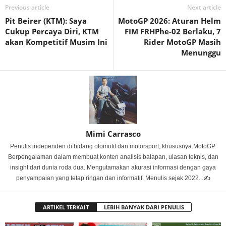
Previous article
Next article
Pit Beirer (KTM): Saya
MotoGP 2026: Aturan Helm
Cukup Percaya Diri, KTM
FIM FRHPhe-02 Berlaku, 7
akan Kompetitif Musim Ini
Rider MotoGP Masih
Menunggu
Mimi Carrasco
Penulis independen di bidang otomotif dan motorsport, khususnya MotoGP.
Berpengalaman dalam membuat konten analisis balapan, ulasan teknis, dan
insight dari dunia roda dua. Mengutamakan akurasi informasi dengan gaya
penyampaian yang tetap ringan dan informatif. Menulis sejak 2022...✍️
ARTIKEL TERKAIT
LEBIH BANYAK DARI PENULIS