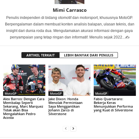
Mimi Carrasco
Penulis independen di bidang otomotif dan motorsport, khususnya MotoGP.
Berpengalaman dalam membuat konten analisis balapan, ulasan teknis, dan
insight dari dunia roda dua. Mengutamakan akurasi informasi dengan gaya
penyampaian yang tetap ringan dan informatif. Menulis sejak 2022...✍️
ARTIKEL TERKAIT
LEBIH BANYAK DARI PENULIS
MotoGP
MotoGP
MotoGP
Alex Barros: Dengan Cara
Jake Dixon: Honda
Fabio Quartararo:
Membalap Seperti
Menolak Permintaan
Bekerja Keras
Sekarang, Marc Marquez
Saya Menggantikan
Menunjukkan Performa
Tidak akan Bisa
Johann Zarco di
yang Kuat di Silverstone
Mengalahkan Pedro
Silverstone
Acosta