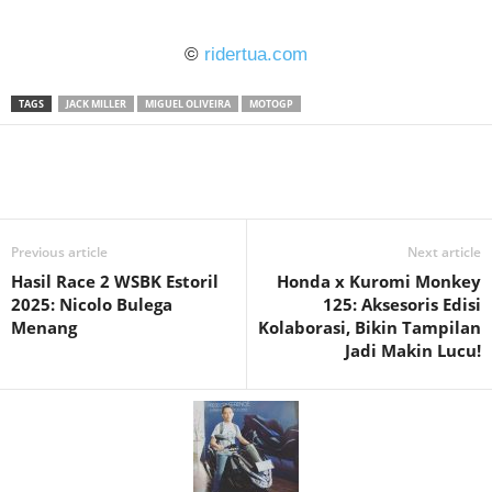
©
ridertua.com
TAGS
JACK MILLER
MIGUEL OLIVEIRA
MOTOGP
Previous article
Next article
Hasil Race 2 WSBK Estoril
Honda x Kuromi Monkey
2025: Nicolo Bulega
125: Aksesoris Edisi
Menang
Kolaborasi, Bikin Tampilan
Jadi Makin Lucu!