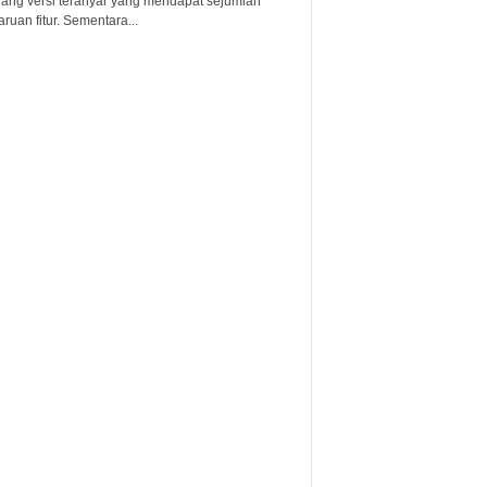
lang versi teranyar yang mendapat sejumlah
uan fitur. Sementara...