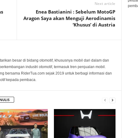
petua
Next article
pembar
as
Enea Bastianini : Sebelum MotoGP
Aragon Saya akan Menguji Aerodinamis
‘Khusus’ di Austria
tarikan besar di bidang otomotif, khususnya mobil dari dalam dan
i perkembangan industri otomotif, termasuk tren penjualan mobil.
ng bersama RiderTua.com sejak 2019 untuk berbagi informasi dan
motif kepada pembaca.
NULIS