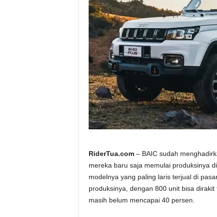
a
.
c
o
m
RiderTua.com
– BAIC sudah menghadirkan
mereka baru saja memulai produksinya dis
modelnya yang paling laris terjual di pa
produksinya, dengan 800 unit bisa diraki
masih belum mencapai 40 persen.