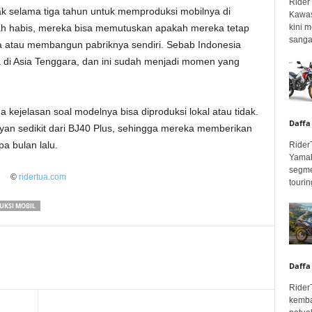
Rider
ak selama tiga tahun untuk memproduksi mobilnya di
Kawas
kini 
ah habis, mereka bisa memutuskan apakah mereka tetap
sangar
 atau membangun pabriknya sendiri. Sebab Indonesia
a di Asia Tenggara, dan ini sudah menjadi momen yang
 kejelasan soal modelnya bisa diproduksi lokal atau tidak.
Daffa
yan sedikit dari BJ40 Plus, sehingga mereka memberikan
a bulan lalu.
Rider
Yamah
segme
©
ridertua.com
touring
UKSI MOBIL
Daffa
Rider
kemba