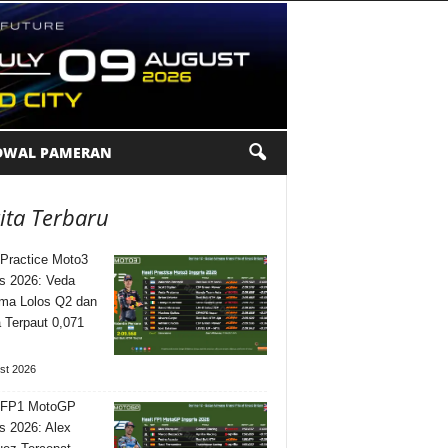
DWAL PAMERAN
ita Terbaru
 Practice Moto3
is 2026: Veda
ma Lolos Q2 dan
Terpaut 0,071
st 2026
l FP1 MotoGP
is 2026: Alex