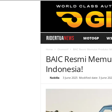
MOTOGP
WS
R
i
Home
Otomotif
BAIC Resmi Memulai Produksi Mo
BAIC Resmi Memula
d
Indonesia!
e
By
Nabilla
-
3 June 2025
Modified date: 3 June 20
r
T
u