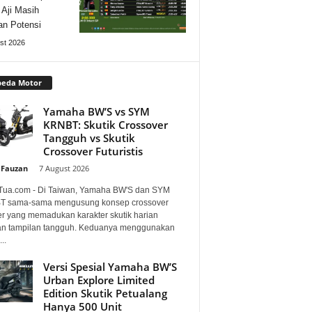
 Aji Masih
n Potensi
st 2026
peda Motor
Yamaha BW’S vs SYM
KRNBT: Skutik Crossover
Tangguh vs Skutik
Crossover Futuristis
 Fauzan
-
7 August 2026
Tua.com - Di Taiwan, Yamaha BW'S dan SYM
 sama-sama mengusung konsep crossover
er yang memadukan karakter skutik harian
n tampilan tangguh. Keduanya menggunakan
..
Versi Spesial Yamaha BW’S
Urban Explore Limited
Edition Skutik Petualang
Hanya 500 Unit