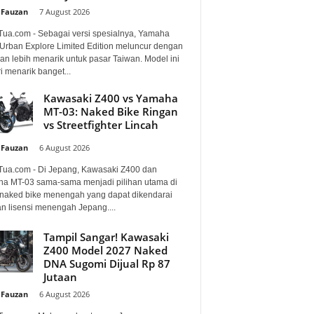
 Fauzan
-
7 August 2026
Tua.com - Sebagai versi spesialnya, Yamaha
Urban Explore Limited Edition meluncur dengan
an lebih menarik untuk pasar Taiwan. Model ini
i menarik banget...
Kawasaki Z400 vs Yamaha
MT-03: Naked Bike Ringan
vs Streetfighter Lincah
 Fauzan
-
6 August 2026
Tua.com - Di Jepang, Kawasaki Z400 dan
a MT-03 sama-sama menjadi pilihan utama di
 naked bike menengah yang dapat dikendarai
n lisensi menengah Jepang....
Tampil Sangar! Kawasaki
Z400 Model 2027 Naked
DNA Sugomi Dijual Rp 87
Jutaan
 Fauzan
-
6 August 2026