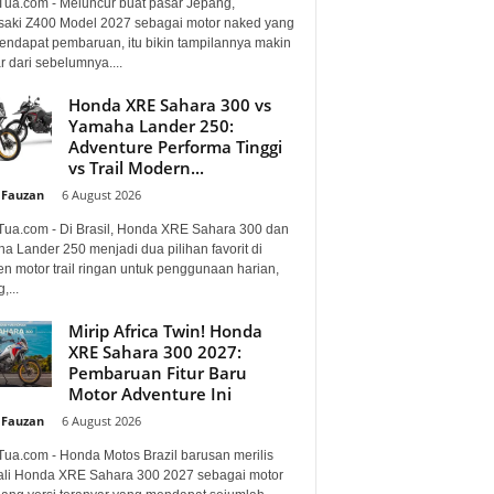
Tua.com - Meluncur buat pasar Jepang,
aki Z400 Model 2027 sebagai motor naked yang
mendapat pembaruan, itu bikin tampilannya makin
 dari sebelumnya....
Honda XRE Sahara 300 vs
Yamaha Lander 250:
Adventure Performa Tinggi
vs Trail Modern...
 Fauzan
-
6 August 2026
Tua.com - Di Brasil, Honda XRE Sahara 300 dan
a Lander 250 menjadi dua pilihan favorit di
n motor trail ringan untuk penggunaan harian,
,...
Mirip Africa Twin! Honda
XRE Sahara 300 2027:
Pembaruan Fitur Baru
Motor Adventure Ini
 Fauzan
-
6 August 2026
Tua.com - Honda Motos Brazil barusan merilis
li Honda XRE Sahara 300 2027 sebagai motor