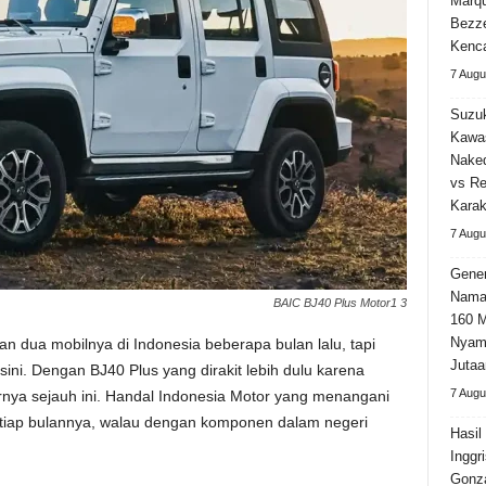
Marqu
Bezz
Kenca
7 Augu
Suzuk
Kawa
Naked
vs Re
Karak
7 Augu
Gener
Nama
BAIC BJ40 Plus Motor1 3
160 M
Nyama
 dua mobilnya di Indonesia beberapa bulan lalu, tapi
Jutaa
ini. Dengan BJ40 Plus yang dirakit lebih dulu karena
7 Augu
sarnya sejauh ini. Handal Indonesia Motor yang menangani
t tiap bulannya, walau dengan komponen dalam negeri
Hasil
Inggr
Gonza