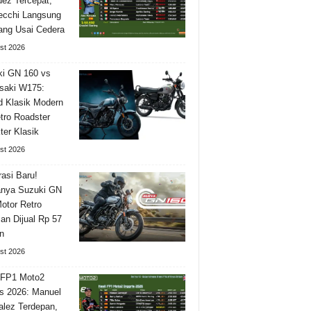
ez Tercepat,
ecchi Langsung
ng Usai Cedera
st 2026
i GN 160 vs
saki W175:
 Klasik Modern
tro Roadster
ter Klasik
st 2026
asi Baru!
nya Suzuki GN
otor Retro
n Dijual Rp 57
n
st 2026
 FP1 Moto2
is 2026: Manuel
lez Terdepan,