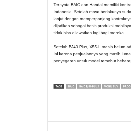
Ternyata BAIC dan Handal memiliki kontr
Indonesia. Setelah masa berlakunya sud
lanjut dengan memperpanjang kontraknya
dijadikan sebagai basis produksi mobilny
tidak bisa dilewatkan lagi bagi mereka.
Setelah BJ40 Plus, X55-II masih belum ada
Ini karena penjualannya yang masih luma
penyegaran untuk model tersebut beberap
TAGS
BAIC
BAIC BJ40 PLUS
MOBIL SUV
PROD