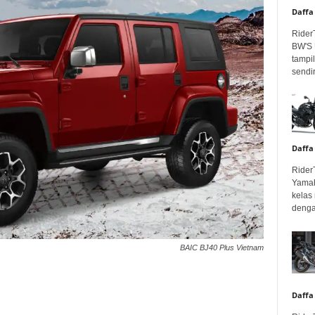
Daffa
Rider
BW'S 
tampil
sendir
Daffa
Rider
Yamah
kelas
denga
BAIC BJ40 Plus Vietnam
Daffa