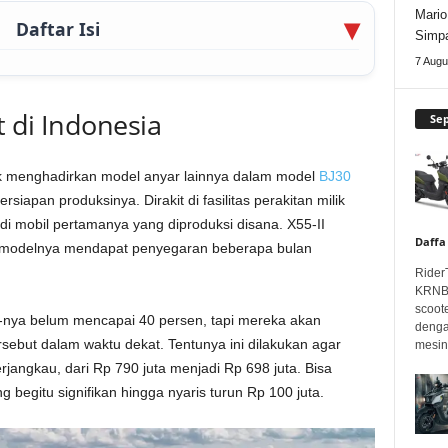
Mario
Daftar Isi
Simpa
7 Augu
t di Indonesia
Se
 menghadirkan model anyar lainnya dalam model
BJ30
siapan produksinya. Dirakit di fasilitas perakitan milik
i mobil pertamanya yang diproduksi disana. X55-II
Daffa
h modelnya mendapat penyegaran beberapa bulan
Rider
KRNBT
scoot
-nya belum mencapai 40 persen, tapi mereka akan
denga
ebut dalam waktu dekat. Tentunya ini dilakukan agar
mesin.
erjangkau, dari Rp 790 juta menjadi Rp 698 juta. Bisa
begitu signifikan hingga nyaris turun Rp 100 juta.