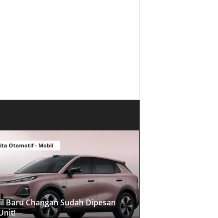
ita Otomotif - Mobil
l Baru Changan Sudah Dipesan
Unit!