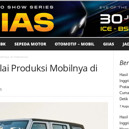
BK
SEPEDA MOTOR
OTOMOTIF – MOBIL
GIIAS
JA
bilnya di Indonesia!
Ber
i Produksi Mobilnya di
Hasil
Inggr
Prata
25
Cuma 
Detik
7 Augu
Hasi
Inggr