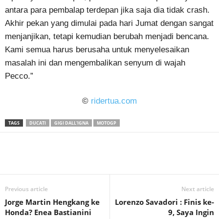
antara para pembalap terdepan jika saja dia tidak crash.
Akhir pekan yang dimulai pada hari Jumat dengan sangat
menjanjikan, tetapi kemudian berubah menjadi bencana.
Kami semua harus berusaha untuk menyelesaikan
masalah ini dan mengembalikan senyum di wajah
Pecco.”
©
ridertua.com
TAGS
DUCATI
GIGI DALL'IGNA
MOTOGP
Previous article
Next article
Jorge Martin Hengkang ke
Lorenzo Savadori : Finis ke-
Honda? Enea Bastianini
9, Saya Ingin