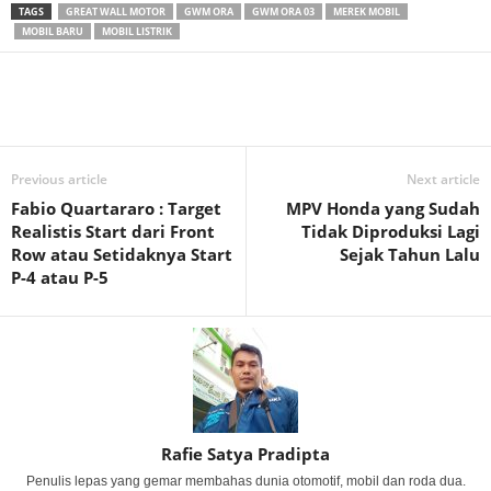
TAGS
GREAT WALL MOTOR
GWM ORA
GWM ORA 03
MEREK MOBIL
MOBIL BARU
MOBIL LISTRIK
Previous article
Next article
Fabio Quartararo : Target
MPV Honda yang Sudah
Realistis Start dari Front
Tidak Diproduksi Lagi
Row atau Setidaknya Start
Sejak Tahun Lalu
P-4 atau P-5
Rafie Satya Pradipta
Penulis lepas yang gemar membahas dunia otomotif, mobil dan roda dua.