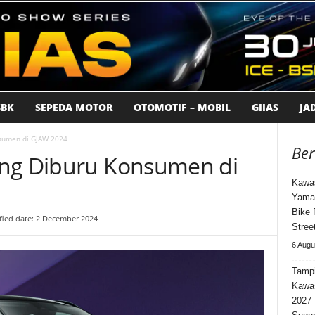
BK
SEPEDA MOTOR
OTOMOTIF – MOBIL
GIIAS
JA
nsumen di GJAW 2024
Ber
ang Diburu Konsumen di
Kawas
Yama
Bike 
ied date: 2 December 2024
Stree
6 Augu
Tampi
Kawa
2027