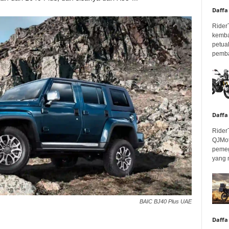
Daffa
Rider
kemba
petua
pembar
Daffa
Rider
QJMot
pemeg
yang 
BAIC BJ40 Plus UAE
Daffa