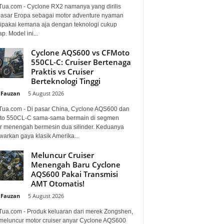
Tua.com - Cyclone RX2 namanya yang dirilis
pasar Eropa sebagai motor adventure nyaman
dipakai kemana aja dengan teknologi cukup
p. Model ini...
Cyclone AQS600 vs CFMoto
550CL-C: Cruiser Bertenaga
Praktis vs Cruiser
Berteknologi Tinggi
 Fauzan
-
5 August 2026
Tua.com - Di pasar China, Cyclone AQS600 dan
o 550CL-C sama-sama bermain di segmen
er menengah bermesin dua silinder. Keduanya
arkan gaya klasik Amerika...
Meluncur Cruiser
Menengah Baru Cyclone
AQS600 Pakai Transmisi
AMT Otomatis!
 Fauzan
-
5 August 2026
Tua.com - Produk keluaran dari merek Zongshen,
 meluncur motor cruiser anyar Cyclone AQS600