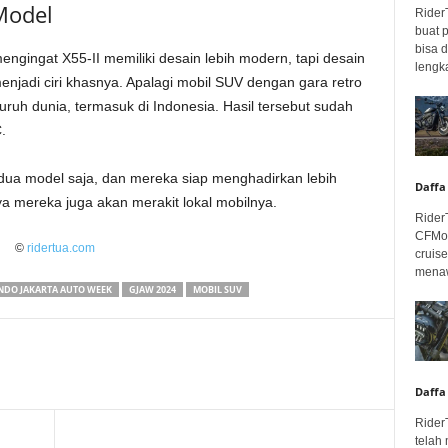
Model
Rider
buat 
bisa 
gingat X55-II memiliki desain lebih modern, tapi desain
lengka
enjadi ciri khasnya. Apalagi mobil SUV dengan gara retro
uruh dunia, termasuk di Indonesia. Hasil tersebut sudah
.
ua model saja, dan mereka siap menghadirkan lebih
Daffa
a mereka juga akan merakit lokal mobilnya.
Rider
CFMot
©
ridertua.com
cruis
menaw
NDO JAKARTA AUTO WEEK
GJAW 2024
MOBIL SUV
Daffa
Rider
telah