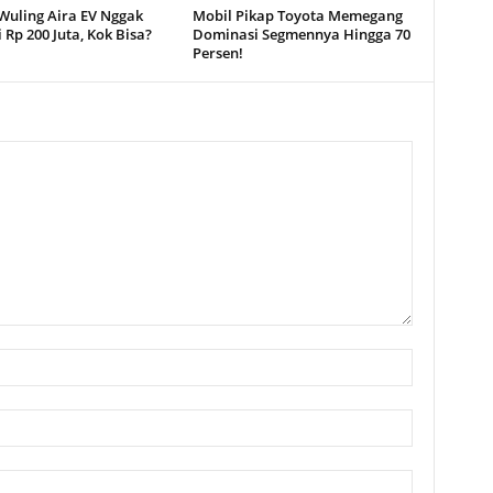
Wuling Aira EV Nggak
Mobil Pikap Toyota Memegang
Rp 200 Juta, Kok Bisa?
Dominasi Segmennya Hingga 70
Persen!