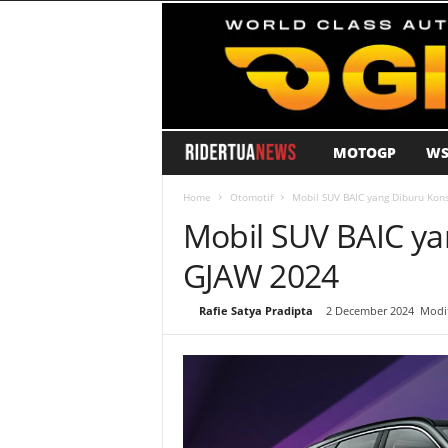
MOTOGP
WS
R
i
Home
Otomotif
Mobil SUV BAIC yang Diburu Ko
Mobil SUV BAIC y
d
GJAW 2024
e
By
Rafie Satya Pradipta
-
2 December 2024
Modif
r
T
u