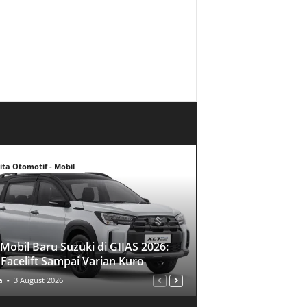
ita Otomotif - Mobil
Mobil Baru Suzuki di GIIAS 2026:
 Facelift Sampai Varian Kuro
a
-
3 August 2026