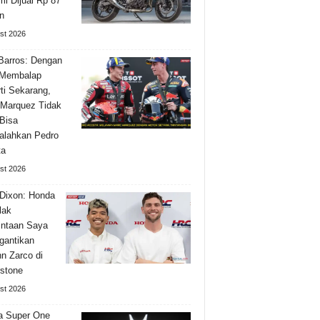
i Dijual Rp 87
n
st 2026
Barros: Dengan
 Membalap
ti Sekarang,
Marquez Tidak
Bisa
alahkan Pedro
ta
st 2026
Dixon: Honda
lak
ntaan Saya
gantikan
n Zarco di
rstone
st 2026
a Super One