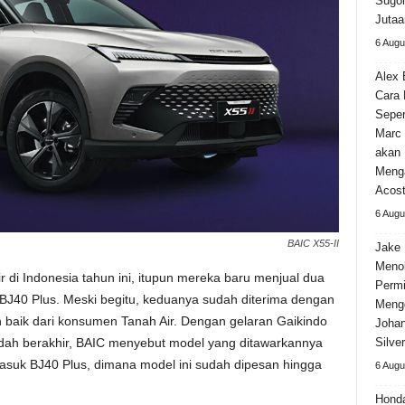
Sugom
Jutaa
6 Augu
Alex 
Cara
Seper
Marc 
akan 
Meng
Acos
6 Augu
BAIC X55-II
Jake 
Meno
di Indonesia tahun ini, itupun mereka baru menjual dua
Permi
 BJ40 Plus. Meski begitu, keduanya sudah diterima dengan
Meng
 baik dari konsumen Tanah Air. Dengan gelaran Gaikindo
Johan
Silve
dah berakhir, BAIC menyebut model yang ditawarkannya
asuk BJ40 Plus, dimana model ini sudah dipesan hingga
6 Augu
Hond