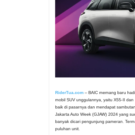
a
.
c
o
m
RiderTua.com
– BAIC memang baru hadir 
mobil SUV unggulannya, yaitu X55-II dan
baik di pasarnya dan mendapat sambutan
Jakarta Auto Week (GJAW) 2024 yang su
banyak dicari pengunjung pameran. Term
puluhan unit.