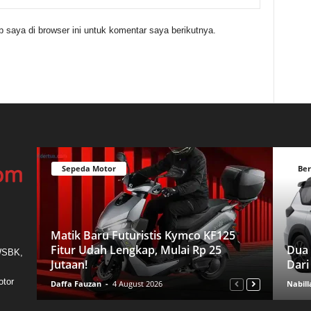
 saya di browser ini untuk komentar saya berikutnya.
Sepeda Motor
Ber
Matik Baru Futuristis Kymco KF125
Fitur Udah Lengkap, Mulai Rp 25
Dua 
 WSBK,
Jutaan!
Dari
otor
Daffa Fauzan
-
4 August 2026
Nabill