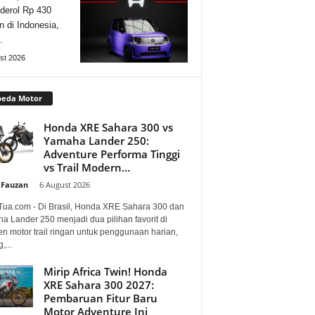
derol Rp 430
n di Indonesia,
…
st 2026
peda Motor
Honda XRE Sahara 300 vs
Yamaha Lander 250:
Adventure Performa Tinggi
vs Trail Modern...
 Fauzan
-
6 August 2026
Tua.com - Di Brasil, Honda XRE Sahara 300 dan
a Lander 250 menjadi dua pilihan favorit di
n motor trail ringan untuk penggunaan harian,
,...
Mirip Africa Twin! Honda
XRE Sahara 300 2027:
Pembaruan Fitur Baru
Motor Adventure Ini