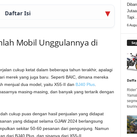
Diban
Jutaa
Daftar Isi
Tapi
6 Augu
mlah Mobil Unggulannya di
Se
jalan cukup ketat dalam beberapa tahun terakhir, apalagi
ri merek yang juga baru. Seperti BAIC, dimana mereka
Daffa
dah menjual dua model, yaitu X55-II dan
BJ40 Plus
.
Rider
asarnya masing-masing, dan banyak yang tertarik dengan
Yamah
segme
touring
dah cukup puas dengan hasil penjualan yang didapat
mesanan yang didapat selama GJAW 2024 berlangsung
mpulkan sekitar 50-60 pesanan dari pengunjung. Namun
an dari BJ40 Plus, dan sisanya dari X55-II.