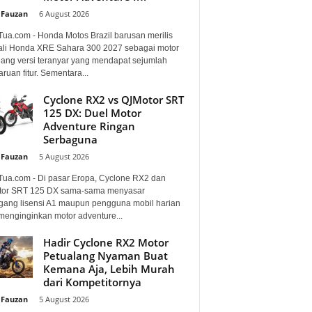
 Fauzan
-
6 August 2026
Tua.com - Honda Motos Brazil barusan merilis
li Honda XRE Sahara 300 2027 sebagai motor
lang versi teranyar yang mendapat sejumlah
uan fitur. Sementara...
Cyclone RX2 vs QJMotor SRT
125 DX: Duel Motor
Adventure Ringan
Serbaguna
 Fauzan
-
5 August 2026
Tua.com - Di pasar Eropa, Cyclone RX2 dan
or SRT 125 DX sama-sama menyasar
ang lisensi A1 maupun pengguna mobil harian
menginginkan motor adventure...
Hadir Cyclone RX2 Motor
Petualang Nyaman Buat
Kemana Aja, Lebih Murah
dari Kompetitornya
 Fauzan
-
5 August 2026