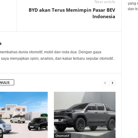
Next article
yang 
BYD akan Terus Memimpin Pasar BEV
dan tr
Indonesia
a
membahas dunia otomotif, mobil dan roda dua. Dengan gaya
 saya menyajikan opini, analisis, dan kabar terbaru seputar otomotif..
NULIS
f
Otomotif