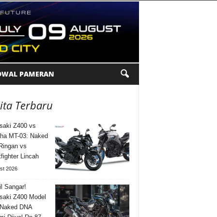
DWAL PAMERAN
ita Terbaru
aki Z400 vs
ha MT-03: Naked
Ringan vs
tfighter Lincah
st 2026
l Sangar!
saki Z400 Model
 Naked DNA