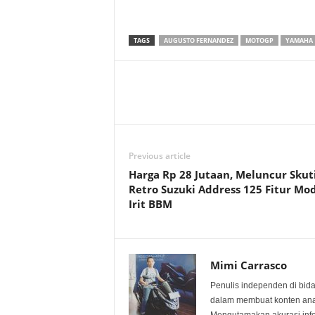
TAGS
AUGUSTO FERNANDEZ
MOTOGP
YAMAHA
Previous article
Harga Rp 28 Jutaan, Meluncur Skut
Retro Suzuki Address 125 Fitur Mo
Irit BBM
Mimi Carrasco
Penulis independen di bid
dalam membuat konten anali