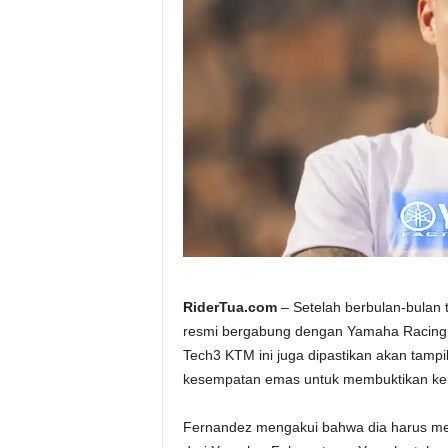
a
.
c
o
m
RiderTua.com
– Setelah berbulan-bulan 
resmi bergabung dengan Yamaha Racing 
Tech3 KTM ini juga dipastikan akan tamp
kesempatan emas untuk membuktikan kem
Fernandez mengakui bahwa dia harus m