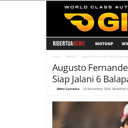
MOTOGP
WS
R
i
Home
MotoGP
Augusto Fernandez Resmi Gabung
Augusto Fernande
d
Siap Jalani 6 Bal
e
By
Mimi Carrasco
-
23 November 2024
Modified 
r
T
u