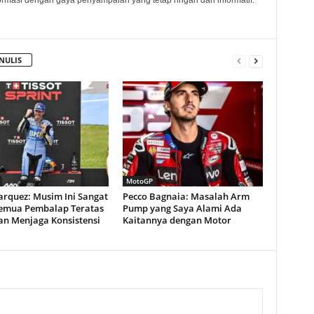
rmasi dengan gaya penyampaian yang tetap ringan dan informatif.
NULIS
MotoGP
arquez: Musim Ini Sangat
Pecco Bagnaia: Masalah Arm
Semua Pembalap Teratas
Pump yang Saya Alami Ada
an Menjaga Konsistensi
Kaitannya dengan Motor