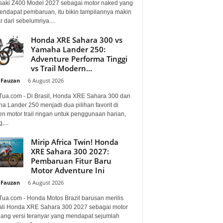
aki Z400 Model 2027 sebagai motor naked yang
mendapat pembaruan, itu bikin tampilannya makin
 dari sebelumnya....
Honda XRE Sahara 300 vs
Yamaha Lander 250:
Adventure Performa Tinggi
vs Trail Modern...
 Fauzan
-
6 August 2026
Tua.com - Di Brasil, Honda XRE Sahara 300 dan
a Lander 250 menjadi dua pilihan favorit di
n motor trail ringan untuk penggunaan harian,
,...
Mirip Africa Twin! Honda
XRE Sahara 300 2027:
Pembaruan Fitur Baru
Motor Adventure Ini
 Fauzan
-
6 August 2026
Tua.com - Honda Motos Brazil barusan merilis
li Honda XRE Sahara 300 2027 sebagai motor
lang versi teranyar yang mendapat sejumlah