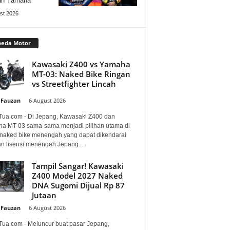
an Yamaha
st 2026
peda Motor
Kawasaki Z400 vs Yamaha
MT-03: Naked Bike Ringan
vs Streetfighter Lincah
 Fauzan
-
6 August 2026
Tua.com - Di Jepang, Kawasaki Z400 dan
a MT-03 sama-sama menjadi pilihan utama di
 naked bike menengah yang dapat dikendarai
n lisensi menengah Jepang....
Tampil Sangar! Kawasaki
Z400 Model 2027 Naked
DNA Sugomi Dijual Rp 87
Jutaan
 Fauzan
-
6 August 2026
Tua.com - Meluncur buat pasar Jepang,