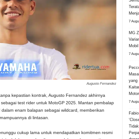
Semu
Terat
Menja
7 Augu
MG Z
Varia
Mobi
7 Augu
Pecco
Masa
yang 
Augusto Fernandez
Kaita
Motor
tanpa kepastian kontrak, Augusto Fernandez akhirnya
7 Augu
sebagai test rider untuk MotoGP 2025. Mantan pembalap
il dalam enam balapan sebagai wildcard, memberikan
Fabio
ampuannya di lintasan.
‘Clos
Tidak
enunggu cukup lama untuk mendapatkan komitmen resmi
Perpa