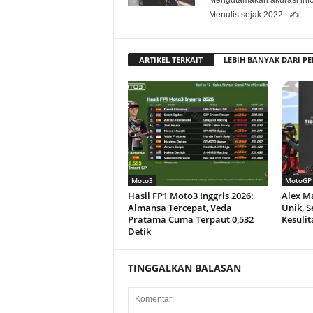
Mengutamakan akurasi info
Menulis sejak 2022...✍️
ARTIKEL TERKAIT
LEBIH BANYAK DARI PE
Moto3
MotoGP
Hasil FP1 Moto3 Inggris 2026:
Alex M
Almansa Tercepat, Veda
Unik, 
Pratama Cuma Terpaut 0,532
Kesulit
Detik
TINGGALKAN BALASAN