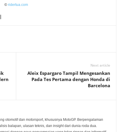
©
ridertua.com
Next article
ik
Aleix Espargaro Tampil Mengesankan
dern
Pada Tes Pertama dengan Honda di
Barcelona
ang otomotif dan motorsport, khususnya MotoGP. Berpengalaman
sis balapan, ulasan teknis, dan insight dari dunia roda dua.