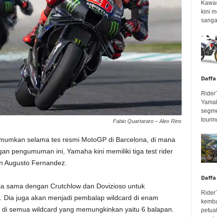
Kawas
kini 
sangar
Daffa
Rider
Yamah
segme
touring
Fabio Quartararo – Alex Rins
umumkan selama tes resmi MotoGP di Barcelona, di mana
n pengumuman ini, Yamaha kini memiliki tiga test rider
an Augusto Fernandez.
Daffa
rja sama dengan Crutchlow dan Dovizioso untuk
Rider
ia juga akan menjadi pembalap wildcard di enam
kemba
 di semua wildcard yang memungkinkan yaitu 6 balapan.
petua