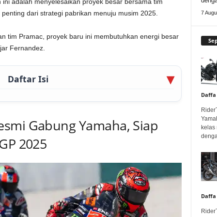
deng
ini adalah menyelesaikan proyek besar bersama tim
 penting dari strategi pabrikan menuju musim 2025.
7 Augu
an tim Pramac, proyek baru ini membutuhkan energi besar
Se
ujar Fernandez.
Daftar Isi
Daffa
Rider
Yamah
esmi Gabung Yamaha, Siap
kelas
denga
oGP 2025
Daffa
Rider