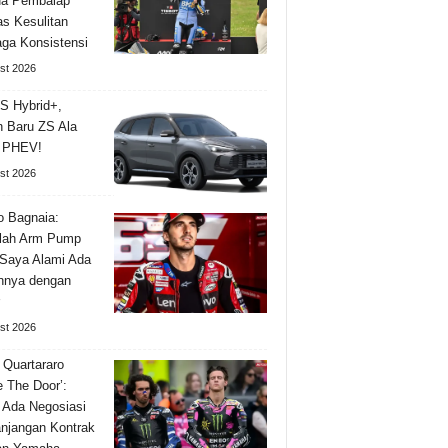
a Pembalap
as Kesulitan
ga Konsistensi
st 2026
S Hybrid+,
n Baru ZS Ala
l PHEV!
st 2026
 Bagnaia:
lah Arm Pump
Saya Alami Ada
nnya dengan
st 2026
 Quartararo
e The Door’:
 Ada Negosiasi
njangan Kontrak