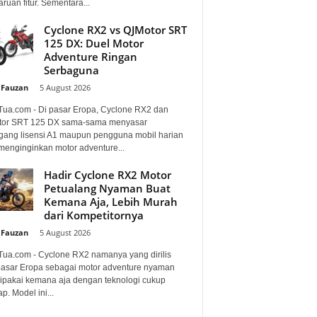
uan fitur. Sementara...
Cyclone RX2 vs QJMotor SRT
125 DX: Duel Motor
Adventure Ringan
Serbaguna
 Fauzan
-
5 August 2026
Tua.com - Di pasar Eropa, Cyclone RX2 dan
or SRT 125 DX sama-sama menyasar
ang lisensi A1 maupun pengguna mobil harian
menginginkan motor adventure...
Hadir Cyclone RX2 Motor
Petualang Nyaman Buat
Kemana Aja, Lebih Murah
dari Kompetitornya
 Fauzan
-
5 August 2026
Tua.com - Cyclone RX2 namanya yang dirilis
pasar Eropa sebagai motor adventure nyaman
dipakai kemana aja dengan teknologi cukup
p. Model ini...