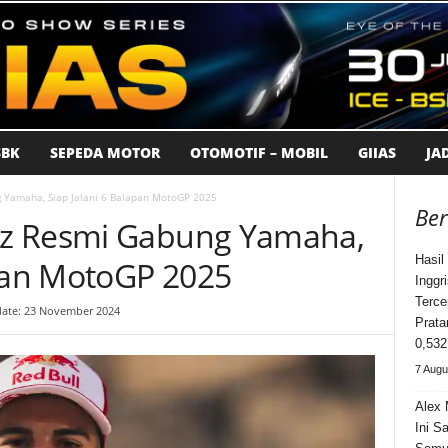
BK
SEPEDA MOTOR
OTOMOTIF – MOBIL
GIIAS
JA
 Yamaha, Siap Jalani 6 Balapan MotoGP 2025
Ber
z Resmi Gabung Yamaha,
Hasil
apan MotoGP 2025
Inggr
Terce
date: 23 November 2024
Prata
0,532
7 Augu
Alex 
Ini S