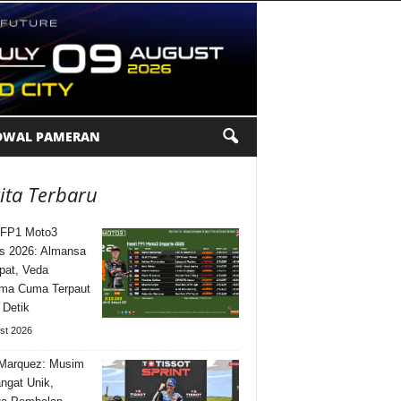
DWAL PAMERAN
ita Terbaru
 FP1 Moto3
is 2026: Almansa
pat, Veda
ma Cuma Terpaut
 Detik
st 2026
Marquez: Musim
angat Unik,