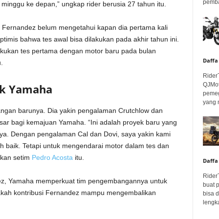
pembar
inggu ke depan,” ungkap rider berusia 27 tahun itu.
 Fernandez belum mengetahui kapan dia pertama kali
mis bahwa tes awal bisa dilakukan pada akhir tahun ini.
kukan tes pertama dengan motor baru pada bulan
Daffa
.
Rider
QJMot
uk Yamaha
pemeg
yang 
ngan barunya. Dia yakin pengalaman Crutchlow dan
sar bagi kemajuan Yamaha. “Ini adalah proyek baru yang
ya. Dengan pengalaman Cal dan Dovi, saya yakin kami
 baik. Tetapi untuk mengendarai motor dalam tes dan
ekan setim
Pedro Acosta
itu.
Daffa
Rider
ez, Yamaha memperkuat tim pengembangannya untuk
buat 
Apakah kontribusi Fernandez mampu mengembalikan
bisa 
lengka