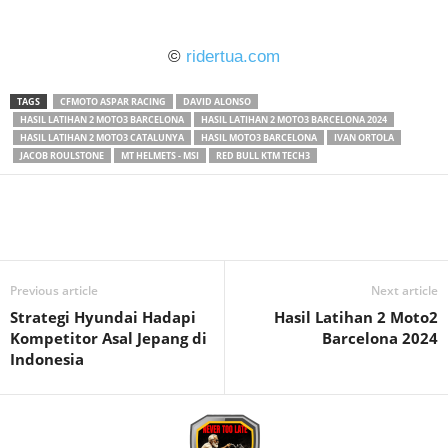
ridertua.com
©
ridertua.com
TAGS
CFMOTO ASPAR RACING
DAVID ALONSO
HASIL LATIHAN 2 MOTO3 BARCELONA
HASIL LATIHAN 2 MOTO3 BARCELONA 2024
HASIL LATIHAN 2 MOTO3 CATALUNYA
HASIL MOTO3 BARCELONA
IVAN ORTOLA
JACOB ROULSTONE
MT HELMETS - MSI
RED BULL KTM TECH3
Previous article
Next article
Strategi Hyundai Hadapi
Hasil Latihan 2 Moto2
Kompetitor Asal Jepang di
Barcelona 2024
Indonesia