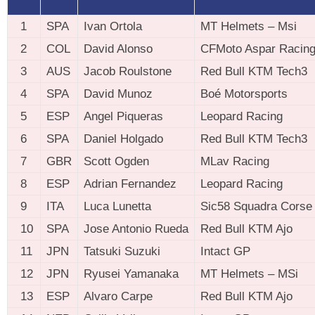
1
SPA
Ivan Ortola
MT Helmets – Msi
2
COL
David Alonso
CFMoto Aspar Racin
3
AUS
Jacob Roulstone
Red Bull KTM Tech3
4
SPA
David Munoz
Boé Motorsports
5
ESP
Angel Piqueras
Leopard Racing
6
SPA
Daniel Holgado
Red Bull KTM Tech3
7
GBR
Scott Ogden
MLav Racing
8
ESP
Adrian Fernandez
Leopard Racing
9
ITA
Luca Lunetta
Sic58 Squadra Corse
10
SPA
Jose Antonio Rueda
Red Bull KTM Ajo
11
JPN
Tatsuki Suzuki
Intact GP
12
JPN
Ryusei Yamanaka
MT Helmets – MSi
13
ESP
Alvaro Carpe
Red Bull KTM Ajo