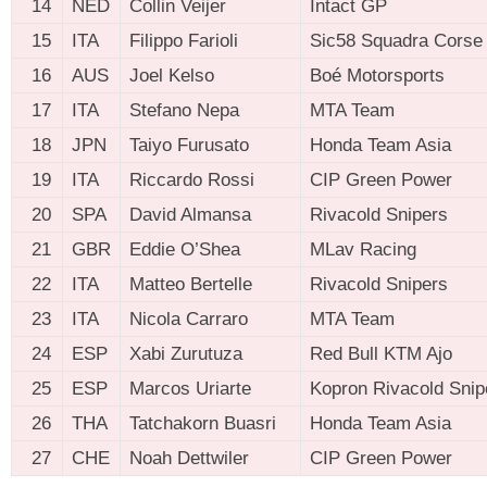
14
NED
Collin Veijer
Intact GP
15
ITA
Filippo Farioli
Sic58 Squadra Corse
16
AUS
Joel Kelso
Boé Motorsports
17
ITA
Stefano Nepa
MTA Team
18
JPN
Taiyo Furusato
Honda Team Asia
19
ITA
Riccardo Rossi
CIP Green Power
20
SPA
David Almansa
Rivacold Snipers
21
GBR
Eddie O’Shea
MLav Racing
22
ITA
Matteo Bertelle
Rivacold Snipers
23
ITA
Nicola Carraro
MTA Team
24
ESP
Xabi Zurutuza
Red Bull KTM Ajo
25
ESP
Marcos Uriarte
Kopron Rivacold Sni
26
THA
Tatchakorn Buasri
Honda Team Asia
27
CHE
Noah Dettwiler
CIP Green Power