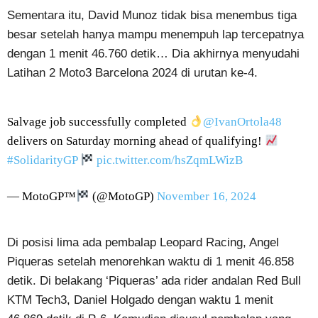
Sementara itu, David Munoz tidak bisa menembus tiga
besar setelah hanya mampu menempuh lap tercepatnya
dengan 1 menit 46.760 detik… Dia akhirnya menyudahi
Latihan 2 Moto3 Barcelona 2024 di urutan ke-4.
Salvage job successfully completed
@IvanOrtola48
delivers on Saturday morning ahead of qualifying!
#SolidarityGP
pic.twitter.com/hsZqmLWizB
— MotoGP™
(@MotoGP)
November 16, 2024
Di posisi lima ada pembalap Leopard Racing, Angel
Piqueras setelah menorehkan waktu di 1 menit 46.858
detik. Di belakang ‘Piqueras’ ada rider andalan Red Bull
KTM Tech3, Daniel Holgado dengan waktu 1 menit