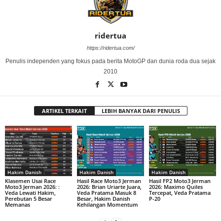
ridertua
https://ridertua.com/
Penulis independen yang fokus pada berita MotoGP dan dunia roda dua sejak
2010
ARTIKEL TERKAIT
LEBIH BANYAK DARI PENULIS
Hakim Danish
Hakim Danish
Hakim Danish
Klasemen Usai Race
Hasil Race Moto3 Jerman
Hasil FP2 Moto3 Jerman
Moto3 Jerman 2026: :
2026: Brian Uriarte Juara,
2026: Maximo Quiles
Veda Lewati Hakim,
Veda Pratama Masuk 8
Tercepat, Veda Pratama
Perebutan 5 Besar
Besar, Hakim Danish
P-20
Memanas
Kehilangan Momentum