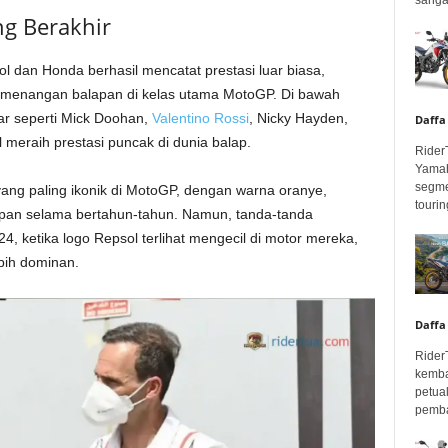
g Berakhir
 dan Honda berhasil mencatat prestasi luar biasa,
kemenangan balapan di kelas utama MotoGP. Di bawah
r seperti Mick Doohan,
Valentino Rossi
, Nicky Hayden,
Daffa
meraih prestasi puncak di dunia balap.
Rider
Yamah
segme
yang paling ikonik di MotoGP, dengan warna oranye,
touring
pan selama bertahun-tahun. Namun, tanda-tanda
4, ketika logo Repsol terlihat mengecil di motor mereka,
bih dominan.
Daffa
Rider
kemba
petua
pembar