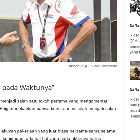
Daffa
Rider
QJMot
pemeg
yang 
Alberto Puig – Lucio Cecchinello
r pada Waktunya”
Daffa
Rider
 menjadi salah satu tokoh pertama yang mengomentari
buat 
, Puig menekankan bahwa kemitraan ini telah menjadi salah
bisa 
lengka
lakukan pekerjaan yang luar biasa bersama-sama selama
am kehidupan, ada hal-hal yang pada akhirnya harus