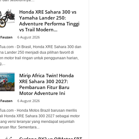
Honda XRE Sahara 300 vs
Yamaha Lander 250:
Adventure Performa Tinggi
vs Trail Modern...
 Fauzan
-
6 August 2026
Tua.com - Di Brasil, Honda XRE Sahara 300 dan
a Lander 250 menjadi dua pilihan favorit di
n motor trail ringan untuk penggunaan harian,
,...
Mirip Africa Twin! Honda
XRE Sahara 300 2027:
Pembaruan Fitur Baru
Motor Adventure Ini
 Fauzan
-
6 August 2026
Tua.com - Honda Motos Brazil barusan merilis
li Honda XRE Sahara 300 2027 sebagai motor
lang versi teranyar yang mendapat sejumlah
uan fitur. Sementara...
Cyclone RX2 vs QJMotor SRT