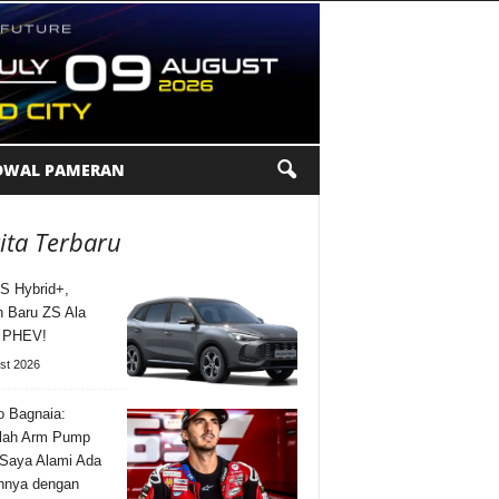
DWAL PAMERAN
ita Terbaru
S Hybrid+,
n Baru ZS Ala
l PHEV!
st 2026
 Bagnaia:
lah Arm Pump
Saya Alami Ada
nnya dengan