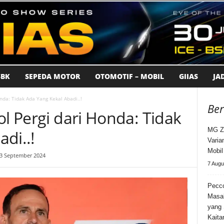
BK
SEPEDA MOTOR
OTOMOTIF – MOBIL
GIIAS
JA
onda: Tidak Ada Yang Kekal Abadi..!
Ber
ol Pergi dari Honda: Tidak
MG Z
di..!
Varia
Mobi
13 September 2024
7 Augu
Pecco
Masa
yang 
Kaita