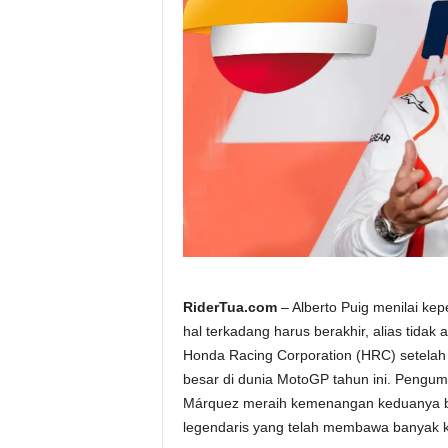
a
.
c
o
m
RiderTua.com
– Alberto Puig menilai k
hal terkadang harus berakhir, alias tida
Honda Racing Corporation (HRC) setelah h
besar di dunia MotoGP tahun ini. Pengu
Márquez meraih kemenangan keduanya be
legendaris yang telah membawa banyak k