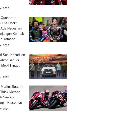
st 2026
 Quartararo
e The Door’:
 Ada Negosiasi
njangan Kontrak
an Yamaha
st 2026
i Soal Kehadiran
titor Baru di
 Mobil Hingga
st 2026
 Martin: Saat Ini
Tidak Merasa
ti Seorang
mpin Klasemen
st 2026