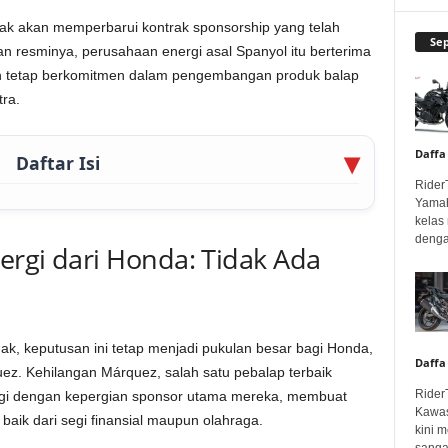
 akan memperbarui kontrak sponsorship yang telah
Se
n resminya, perusahaan energi asal Spanyol itu berterima
kan tetap berkomitmen dalam pengembangan produk balap
ra.
Daffa
Daftar Isi
Rider
Yamah
kelas
denga
Pergi dari Honda: Tidak Ada
ak, keputusan ini tetap menjadi pukulan besar bagi Honda,
Daffa
ez. Kehilangan Márquez, salah satu pebalap terbaik
Rider
ingi dengan kepergian sponsor utama mereka, membuat
Kawas
aik dari segi finansial maupun olahraga.
kini 
sangar