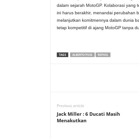
dalam sejarah MotoGP. Kolaborasi yang 
ini harus berakhir, menandai perubahan 
melanjutkan komitmennya dalam dunia ba
tetap kompetitif di ajang MotoGP tanpa 
TAGS
ALBERTO PUIG
REPSOL
Previous article
Jack Miller : 6 Ducati Masih
Menakutkan