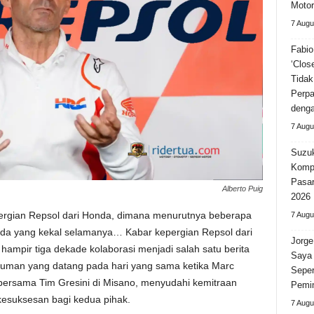
Motor
7 Augu
Fabio
‘Clos
Tidak
Perpa
deng
7 Augu
Suzuk
Kompe
Pasar
Alberto Puig
2026
epergian Repsol dari Honda, dimana menurutnya beberapa
7 Augu
k ada yang kekal selamanya… Kabar kepergian Repsol dari
Jorge
ampir tiga dekade kolaborasi menjadi salah satu berita
Saya 
muman yang datang pada hari yang sama ketika Marc
Seper
rsama Tim Gresini di Misano, menyudahi kemitraan
Pemi
esuksesan bagi kedua pihak.
7 Augu