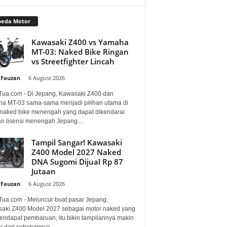
peda Motor
Kawasaki Z400 vs Yamaha
MT-03: Naked Bike Ringan
vs Streetfighter Lincah
 Fauzan
-
6 August 2026
Tua.com - Di Jepang, Kawasaki Z400 dan
a MT-03 sama-sama menjadi pilihan utama di
 naked bike menengah yang dapat dikendarai
n lisensi menengah Jepang....
Tampil Sangar! Kawasaki
Z400 Model 2027 Naked
DNA Sugomi Dijual Rp 87
Jutaan
 Fauzan
-
6 August 2026
Tua.com - Meluncur buat pasar Jepang,
aki Z400 Model 2027 sebagai motor naked yang
mendapat pembaruan, itu bikin tampilannya makin
 dari sebelumnya....