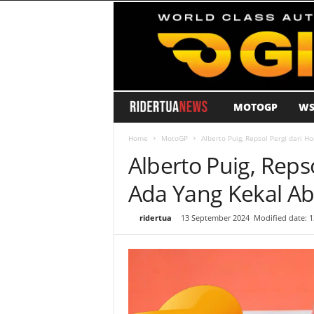
MOTOGP
WS
R
i
Home
MotoGP
Alberto Puig, Repsol Pergi dari H
Alberto Puig, Reps
d
Ada Yang Kekal Aba
e
By
ridertua
-
13 September 2024
Modified date: 
r
T
u