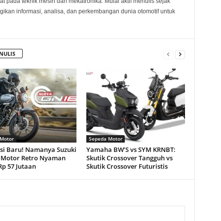
at pada teknik mesin dan mekatronika. Mulai aktif menulis sejak
kan informasi, analisa, dan perkembangan dunia otomotif untuk
NULIS
Motor
Sepeda Motor
si Baru! Namanya Suzuki
Yamaha BW’S vs SYM KRNBT:
 Motor Retro Nyaman
Skutik Crossover Tangguh vs
Rp 57 Jutaan
Skutik Crossover Futuristis