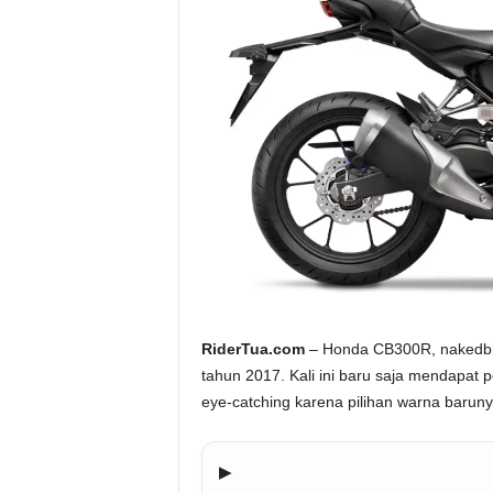
a
.
c
o
m
RiderTua.com
– Honda CB300R, nakedbik
tahun 2017. Kali ini baru saja mendapat
eye-catching karena pilihan warna baruny
▶