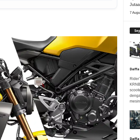
Jutaa
7 Augu
Se
Daffa
Rider
KRNBT
scoot
denga
mesin.
Daffa