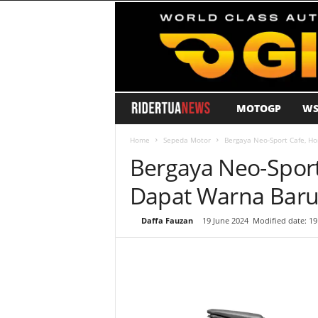
MOTOGP
WS
R
i
Home
Sepeda Motor
Bergaya Neo-Sport Cafe, H
Bergaya Neo-Spor
d
Dapat Warna Baru
e
By
Daffa Fauzan
-
19 June 2024
Modified date: 19
r
T
u