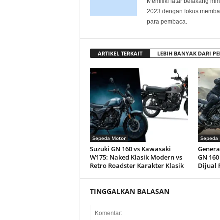
Memiliki latar belakang min
2023 dengan fokus membagi
para pembaca.
ARTIKEL TERKAIT
LEBIH BANYAK DARI PE
Sepeda Motor
Sepeda 
Suzuki GN 160 vs Kawasaki
Genera
W175: Naked Klasik Modern vs
GN 160
Retro Roadster Karakter Klasik
Dijual 
TINGGALKAN BALASAN