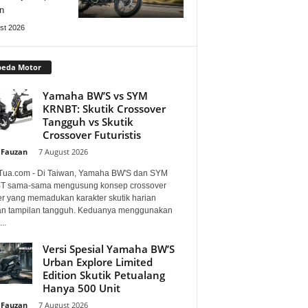
n
st 2026
peda Motor
Yamaha BW’S vs SYM
KRNBT: Skutik Crossover
Tangguh vs Skutik
Crossover Futuristis
 Fauzan
-
7 August 2026
Tua.com - Di Taiwan, Yamaha BW'S dan SYM
 sama-sama mengusung konsep crossover
er yang memadukan karakter skutik harian
n tampilan tangguh. Keduanya menggunakan
..
Versi Spesial Yamaha BW’S
Urban Explore Limited
Edition Skutik Petualang
Hanya 500 Unit
 Fauzan
-
7 August 2026