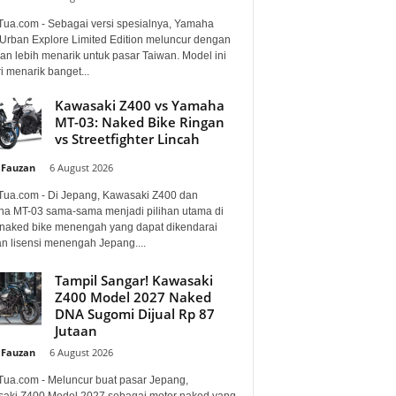
Tua.com - Sebagai versi spesialnya, Yamaha
Urban Explore Limited Edition meluncur dengan
an lebih menarik untuk pasar Taiwan. Model ini
i menarik banget...
Kawasaki Z400 vs Yamaha
MT-03: Naked Bike Ringan
vs Streetfighter Lincah
 Fauzan
-
6 August 2026
Tua.com - Di Jepang, Kawasaki Z400 dan
a MT-03 sama-sama menjadi pilihan utama di
 naked bike menengah yang dapat dikendarai
n lisensi menengah Jepang....
Tampil Sangar! Kawasaki
Z400 Model 2027 Naked
DNA Sugomi Dijual Rp 87
Jutaan
 Fauzan
-
6 August 2026
Tua.com - Meluncur buat pasar Jepang,
aki Z400 Model 2027 sebagai motor naked yang