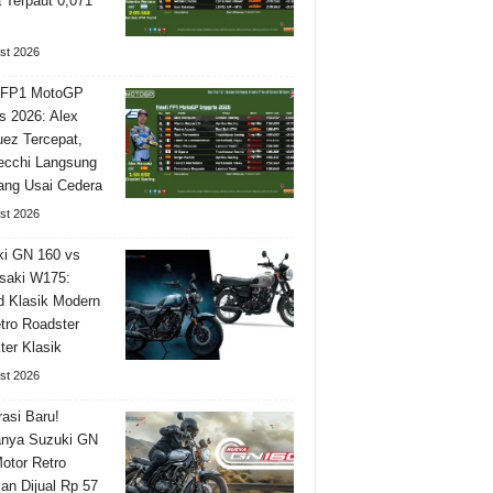
Terpaut 0,071
st 2026
l FP1 MotoGP
is 2026: Alex
ez Tercepat,
ecchi Langsung
ng Usai Cedera
st 2026
i GN 160 vs
saki W175:
 Klasik Modern
tro Roadster
ter Klasik
st 2026
asi Baru!
nya Suzuki GN
otor Retro
n Dijual Rp 57