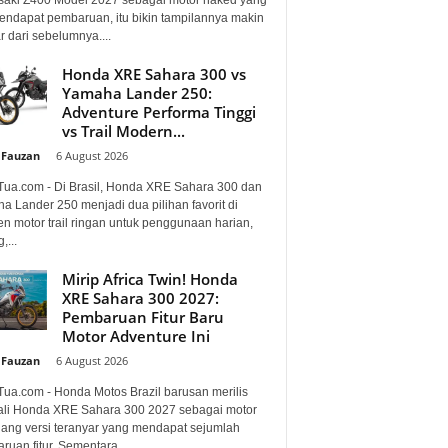
mendapat pembaruan, itu bikin tampilannya makin
 dari sebelumnya....
Honda XRE Sahara 300 vs
Yamaha Lander 250:
Adventure Performa Tinggi
vs Trail Modern...
 Fauzan
-
6 August 2026
Tua.com - Di Brasil, Honda XRE Sahara 300 dan
a Lander 250 menjadi dua pilihan favorit di
n motor trail ringan untuk penggunaan harian,
,...
Mirip Africa Twin! Honda
XRE Sahara 300 2027:
Pembaruan Fitur Baru
Motor Adventure Ini
 Fauzan
-
6 August 2026
Tua.com - Honda Motos Brazil barusan merilis
li Honda XRE Sahara 300 2027 sebagai motor
lang versi teranyar yang mendapat sejumlah
uan fitur. Sementara...