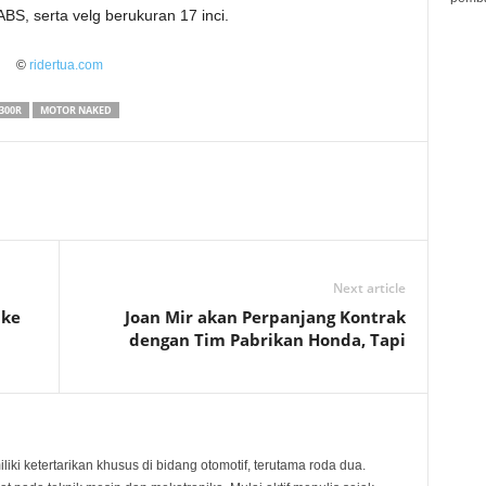
S, serta velg berukuran 17 inci.
©
ridertua.com
300R
MOTOR NAKED
Next article
 ke
Joan Mir akan Perpanjang Kontrak
dengan Tim Pabrikan Honda, Tapi
ki ketertarikan khusus di bidang otomotif, terutama roda dua.