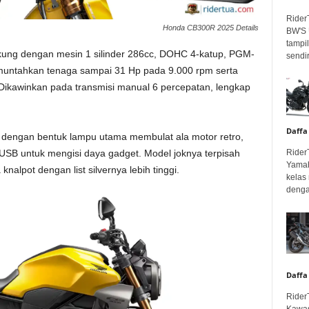
Rider
Honda CB300R 2025 Details
BW'S 
tampil
ukung dengan mesin 1 silinder 286cc, DOHC 4-katup, PGM-
sendir
muntahkan tenaga sampai 31 Hp pada 9.000 rpm serta
Dikawinkan pada transmisi manual 6 percepatan, lengkap
Daffa
 dengan bentuk lampu utama membulat ala motor retro,
Rider
 USB untuk mengisi daya gadget. Model joknya terpisah
Yamah
alpot dengan list silvernya lebih tinggi.
kelas
denga
Daffa
Rider
Kawas