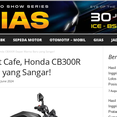
BK
SEPEDA MOTOR
OTOMOTIF – MOBIL
GIIAS
JA
onda CB300R Dapat Warna Baru yang Sangar!
Ber
t Cafe, Honda CB300R
Hasil
 yang Sangar!
Inggr
Lolos
 June 2024
Posis
7 Augu
Hasil
Inggr
Prata