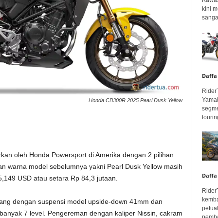
kini 
sangar
Daffa
Rider
Yamah
Honda CB300R 2025 Pearl Dusk Yellow
segme
touring
kan oleh Honda Powersport di Amerika dengan 2 pilihan
 dan warna model sebelumnya yakni Pearl Dusk Yellow masih
Daffa
5,149 USD atau setara Rp 84,3 jutaan.
Rider
kemba
topang dengan suspensi model upside-down 41mm dan
petua
banyak 7 level. Pengereman dengan kaliper Nissin, cakram
pembar