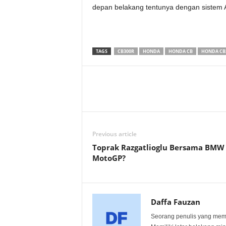
depan belakang tentunya dengan sistem AB
TAGS
CB300R
HONDA
HONDA CB
HONDA CB
Previous article
Toprak Razgatlioglu Bersama BMW
MotoGP?
Daffa Fauzan
Seorang penulis yang memili