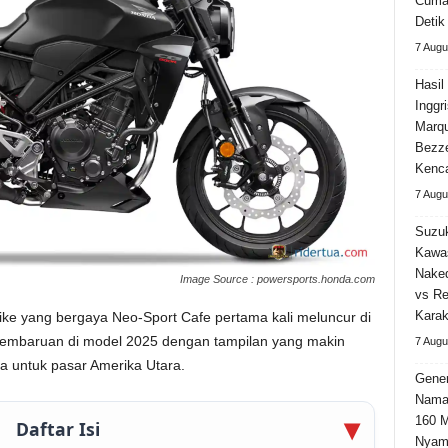
Cuma 
Detik
7 Augu
Hasi
Inggr
Marqu
Bezz
Kenca
7 Augu
Suzuk
Kawa
Naked
Image Source : powersports.honda.com
vs Re
Karak
e yang bergaya Neo-Sport Cafe pertama kali meluncur di
 pembaruan di model 2025 dengan tampilan yang makin
7 Augu
a untuk pasar Amerika Utara.
Gener
Nama
160 M
Daftar Isi
Nyama