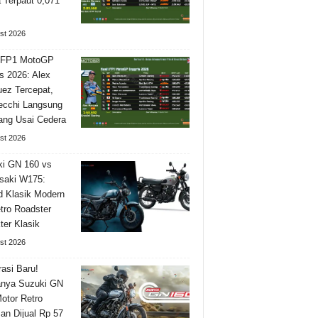
Terpaut 0,071
st 2026
l FP1 MotoGP
is 2026: Alex
ez Tercepat,
ecchi Langsung
ng Usai Cedera
st 2026
i GN 160 vs
saki W175:
 Klasik Modern
tro Roadster
ter Klasik
st 2026
asi Baru!
nya Suzuki GN
otor Retro
n Dijual Rp 57