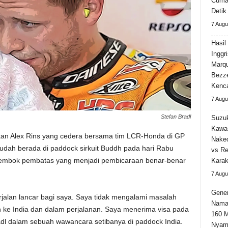
Cuma 
Detik
7 Augu
Hasi
Inggr
Marqu
Bezz
Kenca
7 Augu
Stefan Bradl
Suzuk
Kawa
kan Alex Rins yang cedera bersama tim LCR-Honda di GP
Naked
sudah berada di paddock sirkuit Buddh pada hari Rabu
vs Re
tembok pembatas yang menjadi pembicaraan benar-benar
Karak
7 Augu
Gener
rjalan lancar bagi saya. Saya tidak mengalami masalah
Nama
h ke India dan dalam perjalanan. Saya menerima visa pada
160 M
radl dalam sebuah wawancara setibanya di paddock India.
Nyama