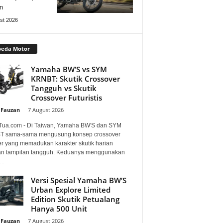
n
st 2026
peda Motor
Yamaha BW’S vs SYM
KRNBT: Skutik Crossover
Tangguh vs Skutik
Crossover Futuristis
 Fauzan
-
7 August 2026
Tua.com - Di Taiwan, Yamaha BW'S dan SYM
 sama-sama mengusung konsep crossover
er yang memadukan karakter skutik harian
n tampilan tangguh. Keduanya menggunakan
..
Versi Spesial Yamaha BW’S
Urban Explore Limited
Edition Skutik Petualang
Hanya 500 Unit
 Fauzan
-
7 August 2026