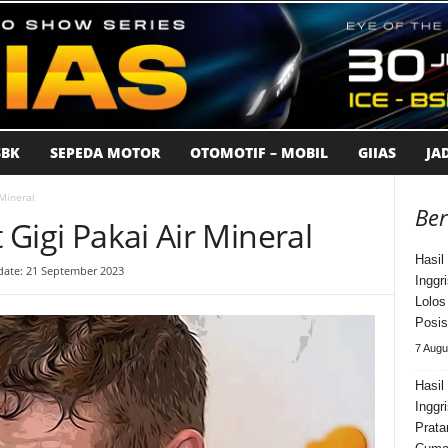
BK
SEPEDA MOTOR
OTOMOTIF – MOBIL
GIIAS
JA
r Mineral
Ber
t Gigi Pakai Air Mineral
Hasil
date: 21 September 2023
Inggr
Lolos
Posis
7 Augu
Hasil
Inggr
Prata