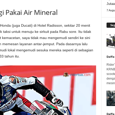
Jutaa
gi Pakai Air Mineral
7 Augu
Se
nda (juga Ducati) di Hotel Radisson, sekitar 20 menit
ik taksi untuk menuju ke sirkuit pada Rabu sore. Itu tidak
 kemacetan, saya tidak mau mengemudi sendiri ke sini
im memesan layanan antar-jemput. Pada dasarnya lalu
gemudi lokal mengemudi sesuka mereka seperti di sebagian
33 tahun itu.
Daffa
Rider
KRNBT
scoot
denga
mesin.
Daffa