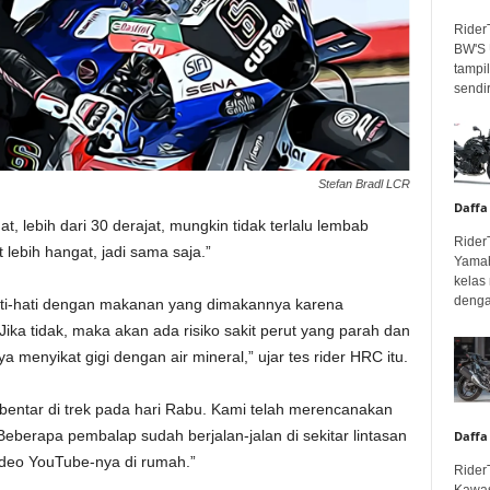
Rider
BW'S 
tampil
sendir
Stefan Bradl LCR
Daffa
, lebih dari 30 derajat, mungkin tidak terlalu lembab
Rider
t lebih hangat, jadi sama saja.”
Yamah
kelas
denga
ti-hati dengan makanan yang dimakannya karena
ika tidak, maka akan ada risiko sakit perut yang parah dan
ya menyikat gigi dengan air mineral,” ujar tes rider HRC itu.
ebentar di trek pada hari Rabu. Kami telah merencanakan
Beberapa pembalap sudah berjalan-jalan di sekitar lintasan
Daffa
deo YouTube-nya di rumah.”
Rider
Kawas