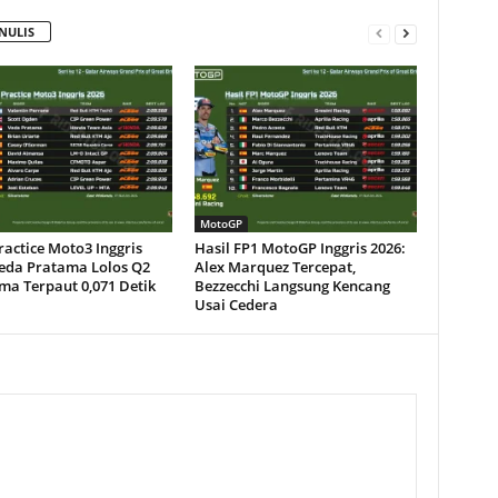
NULIS
MotoGP
ractice Moto3 Inggris
Hasil FP1 MotoGP Inggris 2026:
Veda Pratama Lolos Q2
Alex Marquez Tercepat,
ma Terpaut 0,071 Detik
Bezzecchi Langsung Kencang
Usai Cedera