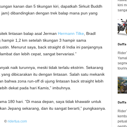
kini 
ungan kanan dan 5 tikungan kiri, dapatkah Sirkuit Buddh
sangar
um jam) dibandingkan dengan trek balap mana pun yang
itek lintasan balap asal Jerman
Hermann Tilke
, Bradl
g hampir 1,2 km setelah tikungan 3 hampir sama
Daffa
stin. Menurut saya, back straight di India ini panjangnya
Rider
lambat dan lebih cepat, sangat bervariasi.”
Yamah
segme
nyak naik turunnya, meski tidak terlalu ekstrim. Sekarang
touring
 yang dibicarakan itu dengan lintasan. Salah satu mekanik
ahwa zona run-off di ujung lintasan back straight lebih
lebih dekat pada hari Kamis,” imbuhnya.
elama 180 hari. “Di masa depan, saya tidak khawatir untuk
Daffa
ikan Jepang sekarang, dan itu sangat berarti,” pungkasnya.
Rider
kemba
petua
©
ridertua.com
pembar