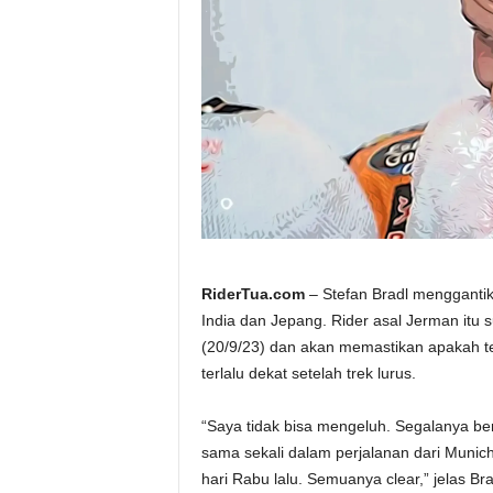
a
.
c
o
m
RiderTua.com
– Stefan Bradl mengganti
India dan Jepang. Rider asal Jerman itu 
(20/9/23) dan akan memastikan apakah 
terlalu dekat setelah trek lurus.
“Saya tidak bisa mengeluh. Segalanya be
sama sekali dalam perjalanan dari Munic
hari Rabu lalu. Semuanya clear,” jelas B