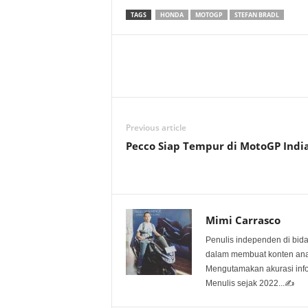
TAGS
HONDA
MOTOGP
STEFAN BRADL
Previous article
Pecco Siap Tempur di MotoGP Indi
Mimi Carrasco
Penulis independen di bid
dalam membuat konten anali
Mengutamakan akurasi info
Menulis sejak 2022...✍️