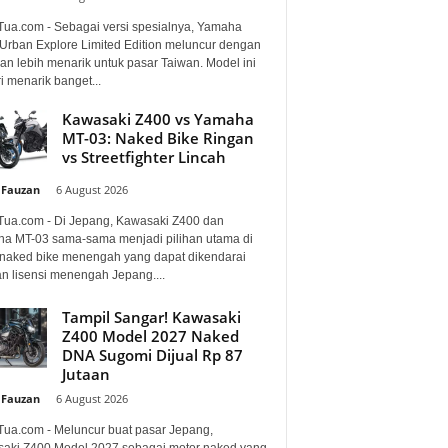
Tua.com - Sebagai versi spesialnya, Yamaha
Urban Explore Limited Edition meluncur dengan
an lebih menarik untuk pasar Taiwan. Model ini
i menarik banget...
Kawasaki Z400 vs Yamaha
MT-03: Naked Bike Ringan
vs Streetfighter Lincah
 Fauzan
-
6 August 2026
Tua.com - Di Jepang, Kawasaki Z400 dan
a MT-03 sama-sama menjadi pilihan utama di
 naked bike menengah yang dapat dikendarai
n lisensi menengah Jepang....
Tampil Sangar! Kawasaki
Z400 Model 2027 Naked
DNA Sugomi Dijual Rp 87
Jutaan
 Fauzan
-
6 August 2026
Tua.com - Meluncur buat pasar Jepang,
aki Z400 Model 2027 sebagai motor naked yang