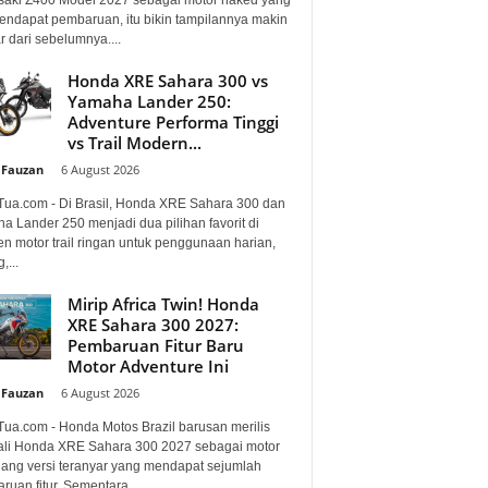
mendapat pembaruan, itu bikin tampilannya makin
 dari sebelumnya....
Honda XRE Sahara 300 vs
Yamaha Lander 250:
Adventure Performa Tinggi
vs Trail Modern...
 Fauzan
-
6 August 2026
Tua.com - Di Brasil, Honda XRE Sahara 300 dan
a Lander 250 menjadi dua pilihan favorit di
n motor trail ringan untuk penggunaan harian,
,...
Mirip Africa Twin! Honda
XRE Sahara 300 2027:
Pembaruan Fitur Baru
Motor Adventure Ini
 Fauzan
-
6 August 2026
Tua.com - Honda Motos Brazil barusan merilis
li Honda XRE Sahara 300 2027 sebagai motor
lang versi teranyar yang mendapat sejumlah
uan fitur. Sementara...