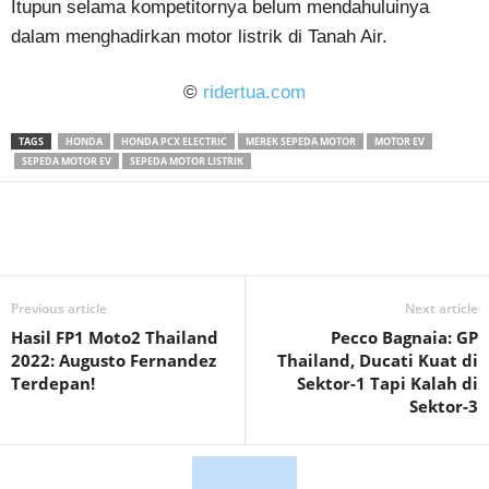
Itupun selama kompetitornya belum mendahuluinya
dalam menghadirkan motor listrik di Tanah Air.
©
ridertua.com
TAGS
HONDA
HONDA PCX ELECTRIC
MEREK SEPEDA MOTOR
MOTOR EV
SEPEDA MOTOR EV
SEPEDA MOTOR LISTRIK
Previous article
Next article
Hasil FP1 Moto2 Thailand
Pecco Bagnaia: GP
2022: Augusto Fernandez
Thailand, Ducati Kuat di
Terdepan!
Sektor-1 Tapi Kalah di
Sektor-3