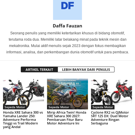
Daffa Fauzan
Seorang penulis yang memiliki ketertarikan khusus di bidang otomotif,
terutama roda dua. Memiliki latar belakang minat pada teknik mesin dan
mekatronika. Mulai aktif menulis sejak 2023 dengan fokus membagikan
informasi, analisa, dan perkembangan dunia otomotif untuk para pembaca.
ARTIKEL TERKAIT
LEBIH BANYAK DARI PENULIS
Sepeda Motor
Sepeda Motor
Sepeda Motor
Honda XRE Sahara 300 vs
Mirip Africa Twin! Honda
Cyclone RX2 vs QJMotor
Yamaha Lander 250:
XRE Sahara 300 2027:
SRT 125 DX: Duel Motor
Adventure Performa
Pembaruan Fitur Baru
Adventure Ringan
Tinggi vs Trail Modern
Motor Adventure Ini
Serbaguna
yang Andal