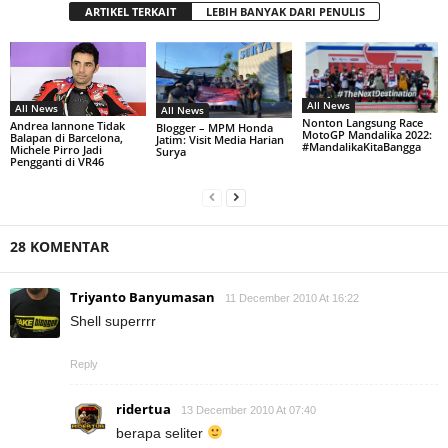
ARTIKEL TERKAIT
LEBIH BANYAK DARI PENULIS
All News
All News
All News
Nonton Langsung Race
Andrea Iannone Tidak
Blogger – MPM Honda
MotoGP Mandalika 2022:
Balapan di Barcelona,
Jatim: Visit Media Harian
#MandalikaKitaBangga
Michele Pirro Jadi
Surya
Pengganti di VR46
28 KOMENTAR
Triyanto Banyumasan
11 December 2010 At 16:22
Shell superrrr
Reply
ridertua
13 December 2010 At 07:40
berapa seliter