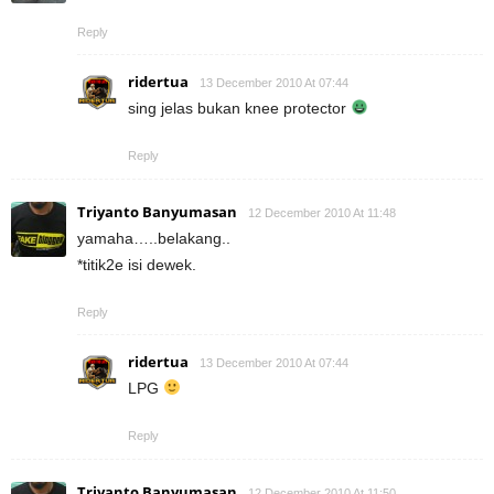
Reply
ridertua
13 December 2010 At 07:44
sing jelas bukan knee protector
Reply
Triyanto Banyumasan
12 December 2010 At 11:48
yamaha…..belakang..
*titik2e isi dewek.
Reply
ridertua
13 December 2010 At 07:44
LPG
Reply
Triyanto Banyumasan
12 December 2010 At 11:50