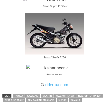
Honda Supra X 125 R
Suzuki Satria F150
Kaisar soonic
©
ridertua.com
TAGS
HONDA
KAWASAKI
MOCHIN
NEW JUPITER MX
NEW JUPITER MX 2011
REAR DISC BRAKE
REM CAKRAM BELAKANG
SUZUKI
YAMAHA