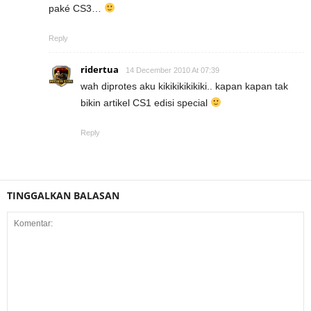
paké CS3…
Reply
ridertua
14 December 2010 At 07:39
wah diprotes aku kikikikikikiki.. kapan kapan tak
bikin artikel CS1 edisi special
Reply
TINGGALKAN BALASAN