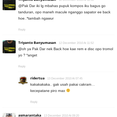
@Pak Dar iki lg mbahas pupuk kompos iku bagus go
tanduran, opo maneh macule nganggo sapator ee back
hoe..*tambah ngawur
Reply
Triyanto Banyumasan
12 December 2010 At 11:52
@oh ya Pak Dar nek Back hoe kae rem e disc opo tromol
yo ? *anget
Reply
ridertua
13 December 2010 At 07:45
kakakakaka.. gak usah pakai cakram…
kecepatane piro max
Reply
asmarantaka
13 December 2010 At 09:20