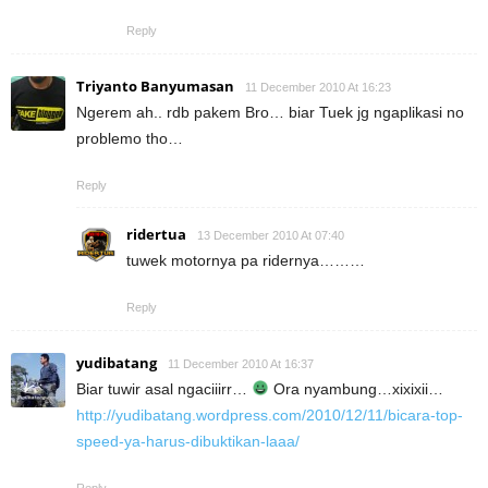
Reply
Triyanto Banyumasan
11 December 2010 At 16:23
Ngerem ah.. rdb pakem Bro… biar Tuek jg ngaplikasi no
problemo tho…
Reply
ridertua
13 December 2010 At 07:40
tuwek motornya pa ridernya………
Reply
yudibatang
11 December 2010 At 16:37
Biar tuwir asal ngaciiirr…
Ora nyambung…xixixii…
http://yudibatang.wordpress.com/2010/12/11/bicara-top-
speed-ya-harus-dibuktikan-laaa/