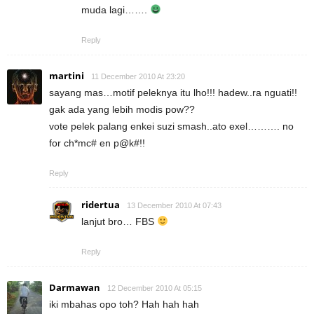
muda lagi…….
Reply
martini
11 December 2010 At 23:20
sayang mas…motif peleknya itu lho!!! hadew..ra nguati!!
gak ada yang lebih modis pow??
vote pelek palang enkei suzi smash..ato exel………. no
for ch*mc# en p@k#!!
Reply
ridertua
13 December 2010 At 07:43
lanjut bro… FBS
Reply
Darmawan
12 December 2010 At 05:15
iki mbahas opo toh? Hah hah hah