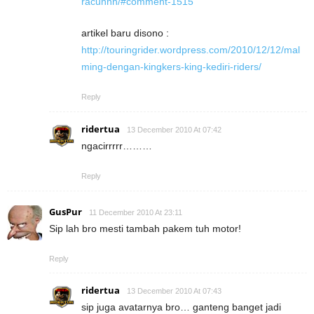
racunnn/#comment-1515
artikel baru disono :
http://touringrider.wordpress.com/2010/12/12/mal
ming-dengan-kingkers-king-kediri-riders/
Reply
ridertua
13 December 2010 At 07:42
ngacirrrrr………
Reply
GusPur
11 December 2010 At 23:11
Sip lah bro mesti tambah pakem tuh motor!
Reply
ridertua
13 December 2010 At 07:43
sip juga avatarnya bro… ganteng banget jadi