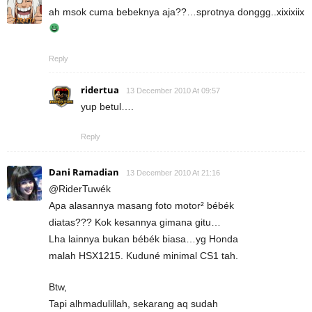
ah msok cuma bebeknya aja??…sprotnya donggg..xixixiix
Reply
ridertua
13 December 2010 At 09:57
yup betul….
Reply
Dani Ramadian
13 December 2010 At 21:16
@RiderTuwék
Apa alasannya masang foto motor² bébék
diatas??? Kok kesannya gimana gitu…
Lha lainnya bukan bébék biasa…yg Honda
malah HSX1215. Kuduné minimal CS1 tah.
Btw,
Tapi alhmadulillah, sekarang aq sudah