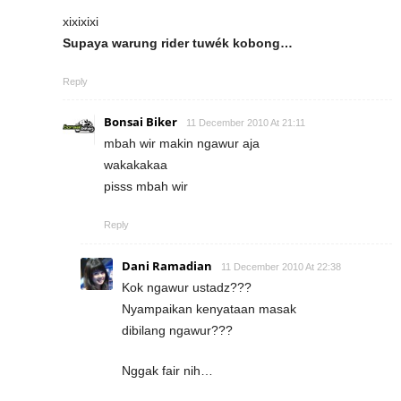
xixixixi
Supaya warung rider tuwék kobong…
Reply
Bonsai Biker
11 December 2010 At 21:11
mbah wir makin ngawur aja
wakakakaa
pisss mbah wir
Reply
Dani Ramadian
11 December 2010 At 22:38
Kok ngawur ustadz???
Nyampaikan kenyataan masak
dibilang ngawur???
Nggak fair nih…