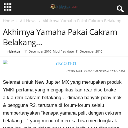
Home
All News
Akhirnya Yamaha Pakai Cakram Belakang…
Akhirnya Yamaha Pakai Cakram
Belakang…
By
ridertua
-
11 December 2010
Modified date: 11 December 2010
REAR DISC BRAKE di NEW JUPITER MX
Selamat untuk New Jupiter MX yang merupakan produk
YMKI pertama yang mengaplikasikan rear disc brake
a.k.a rem cakram belakang… dimana banyak penyimak
& pengguna R2, terutama di forum-forum selalu
mempertanyakan “kenapa yamaha pelit dengan cakram
belakang…” yang menurut mereka bisa mendongkrak