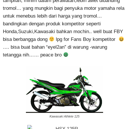
tampilan, minim dalam perawatan,lebih awet dibanding
tromol… yang mungkin bagi penyuka motor yamaha rela
untuk menebus lebih dari harga yang tromol…
bandingkan dengan produk kompetitor seperti
Honda,Suzuki,Kawasaki bahkan mochin.. well buat FBY
bisa berbangga dong
lpg for Fans Boy kompetitor
…. bisa buat bahan “eyel2an” di warung -warung
tetangga nih…… peace bro
Kawasaki Athlete 125