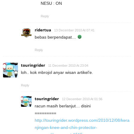
NESU : ON
Reply
ridertua
13 December 2010 At 07:41
bebas berpendapat…
Reply
touringrider
11 December 2010 At 23:04
loh.. kok mbrojol anyar wisan artikel’e.
Reply
touringrider
12 December 2010 At 01:36
racun masih berlanjut… disini
=========
http://touringrider.wordpress.com/2010/12/08/kera
njingan-knee-and-chin-protector-