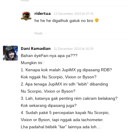
Reply
ridertua
13 December 2010 At 07:41
he he he digathuk gatuk no bro
Reply
Dani Ramadian
11 December 2010 At 20:20
Bahan éyél²an-nya apa ya???
Mungkin ini :
1. Kenapa kok malah JupiMX yg dipasang RDB?
Kok nggak Nu Scorpio, Vixion or Byson?
2. Apa tenaga JupiMX ini sdh “lebih” dibanding
Nu Scorpio, Vixion or Byson?
3. Lah, katanya gak penting rém cakram belakang?
Kok sekarang dipasang juga?
4. Sudah paké 5 percepatan kayak Nu Scorpio,
Vixion or Byson, tapi nggak ada tachometer.
Lha padahal bébék “liar” lainnya ada loh…