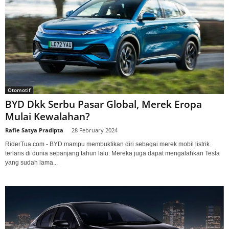
Otomotif
BYD Dkk Serbu Pasar Global, Merek Eropa
Mulai Kewalahan?
Rafie Satya Pradipta
-
28 February 2024
RiderTua.com - BYD mampu membuktikan diri sebagai merek mobil listrik
terlaris di dunia sepanjang tahun lalu. Mereka juga dapat mengalahkan Tesla
yang sudah lama...