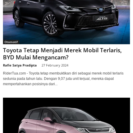
Otomotif
Toyota Tetap Menjadi Merek Mobil Terlaris,
BYD Mulai Mengancam?
Rafie Satya Pradipta
-
27 February 2024
RiderTua.com - Toyota tetap membuktikan diri sebagai merek mobil terlaris
sedunia pada tahun lalu. Dengan 9,07 juta unit terjual, mereka dapat
mempertahankan posisinya dari...