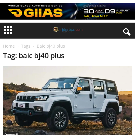
Home
Tags
Baic bj40 plus
Tag: baic bj40 plus
Otomotif