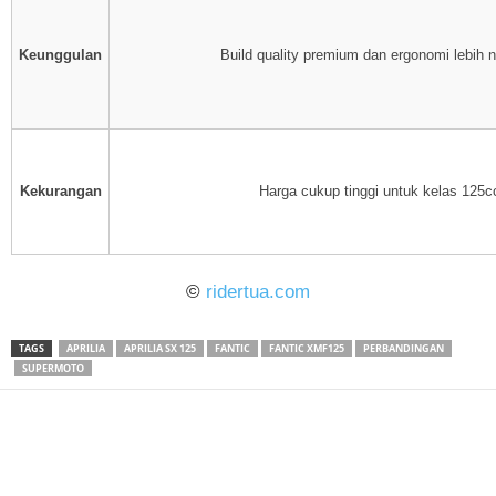
Keunggulan
Build quality premium dan ergonomi lebih
Kekurangan
Harga cukup tinggi untuk kelas 125c
©
ridertua.com
TAGS
APRILIA
APRILIA SX 125
FANTIC
FANTIC XMF125
PERBANDINGAN
SUPERMOTO