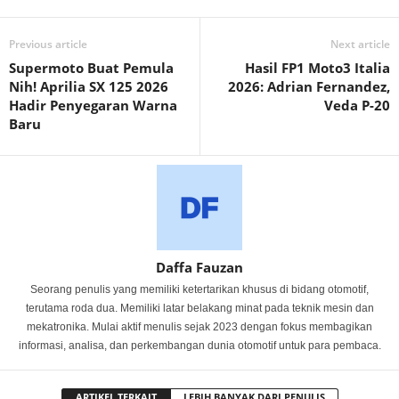
Previous article
Next article
Supermoto Buat Pemula
Hasil FP1 Moto3 Italia
Nih! Aprilia SX 125 2026
2026: Adrian Fernandez,
Hadir Penyegaran Warna
Veda P-20
Baru
Daffa Fauzan
Seorang penulis yang memiliki ketertarikan khusus di bidang otomotif,
terutama roda dua. Memiliki latar belakang minat pada teknik mesin dan
mekatronika. Mulai aktif menulis sejak 2023 dengan fokus membagikan
informasi, analisa, dan perkembangan dunia otomotif untuk para pembaca.
ARTIKEL TERKAIT
LEBIH BANYAK DARI PENULIS