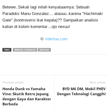
Betewe..Sekali lagi inilah kenyataannya: Sebuah
Paradoks Manu Gonzalez… atauuu..karena “Hachimaki
Gate” (kontroversi ikat kepala)?? Sampaikan analisis
kalian di kolom komentar…ojo nesuu!
©
ridertua.com
TAGS
MANUEL GONZALEZ
MOTOGP
Previous article
Next article
Honda Dunk vs Yamaha
BYD M6 DM, Mobil PHEV
Vino: Skutik Retro Jepang
Dengan Teknologi Canggih!
dengan Gaya dan Karakter
Berbeda