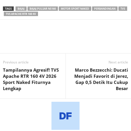
TAGS
BAJAJ
BAJAJ PULSAR NS160
MOTOR SPORT NAKED
PERBANDINGAN
TVS
TVS APACHE RTR 160 4V
Previous article
Next article
Tampilannya Agresif! TVS
Marco Bezzecchi: Ducati
Apache RTR 160 4V 2026
Menjadi Favorit di Jerez,
Sport Naked Fiturnya
Gap 0,5 Detik Itu Cukup
Lengkap
Besar