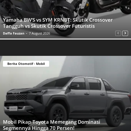
Yamaha BW’S vs SYM KRNBT: Skutik Crossover
Tangguh vs Skutik Crossover Futuristis
Daffa Fauzan
-
7 August 2026
Berita Otomotif - Mobil
Mobil Pikap Toyota Memegang Dominasi
Segmennya Hingga 70 Persen!