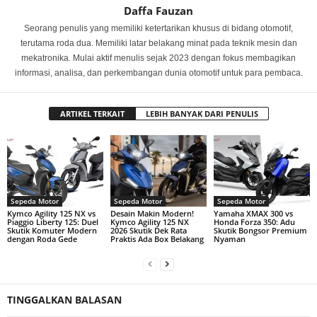
Daffa Fauzan
Seorang penulis yang memiliki ketertarikan khusus di bidang otomotif,
terutama roda dua. Memiliki latar belakang minat pada teknik mesin dan
mekatronika. Mulai aktif menulis sejak 2023 dengan fokus membagikan
informasi, analisa, dan perkembangan dunia otomotif untuk para pembaca.
ARTIKEL TERKAIT
LEBIH BANYAK DARI PENULIS
Sepeda Motor
Sepeda Motor
Sepeda Motor
Kymco Agility 125 NX vs
Desain Makin Modern!
Yamaha XMAX 300 vs
Piaggio Liberty 125: Duel
Kymco Agility 125 NX
Honda Forza 350: Adu
Skutik Komuter Modern
2026 Skutik Dek Rata
Skutik Bongsor Premium
dengan Roda Gede
Praktis Ada Box Belakang
Nyaman
TINGGALKAN BALASAN