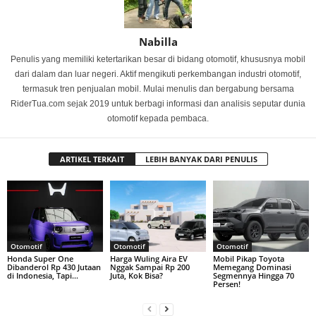
Nabilla
Penulis yang memiliki ketertarikan besar di bidang otomotif, khususnya mobil
dari dalam dan luar negeri. Aktif mengikuti perkembangan industri otomotif,
termasuk tren penjualan mobil. Mulai menulis dan bergabung bersama
RiderTua.com sejak 2019 untuk berbagi informasi dan analisis seputar dunia
otomotif kepada pembaca.
ARTIKEL TERKAIT
LEBIH BANYAK DARI PENULIS
Otomotif
Otomotif
Otomotif
Honda Super One
Harga Wuling Aira EV
Mobil Pikap Toyota
Dibanderol Rp 430 Jutaan
Nggak Sampai Rp 200
Memegang Dominasi
di Indonesia, Tapi…
Juta, Kok Bisa?
Segmennya Hingga 70
Persen!