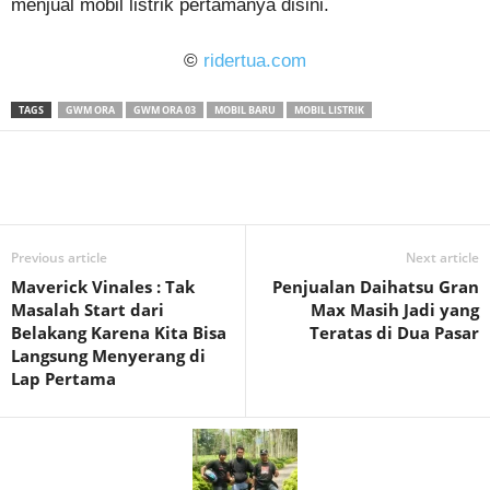
menjual mobil listrik pertamanya disini.
©
ridertua.com
TAGS
GWM ORA
GWM ORA 03
MOBIL BARU
MOBIL LISTRIK
Previous article
Next article
Maverick Vinales : Tak
Penjualan Daihatsu Gran
Masalah Start dari
Max Masih Jadi yang
Belakang Karena Kita Bisa
Teratas di Dua Pasar
Langsung Menyerang di
Lap Pertama