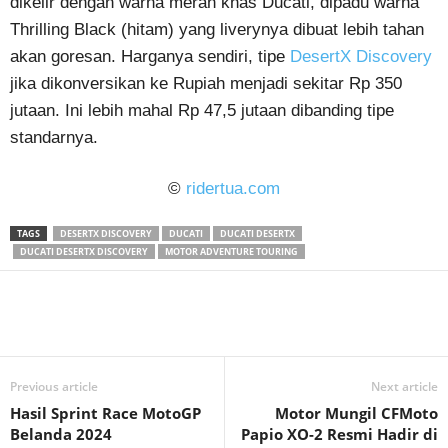
dikelir dengan warna merah khas Ducati, dipadu warna
Thrilling Black (hitam) yang liverynya dibuat lebih tahan
akan goresan. Harganya sendiri, tipe
DesertX Discovery
jika dikonversikan ke Rupiah menjadi sekitar Rp 350
jutaan. Ini lebih mahal Rp 47,5 jutaan dibanding tipe
standarnya.
©
ridertua.com
TAGS
DESERTX DISCOVERY
DUCATI
DUCATI DESERTX
DUCATI DESERTX DISCOVERY
MOTOR ADVENTURE TOURING
Previous article
Next article
Hasil Sprint Race MotoGP
Motor Mungil CFMoto
Belanda 2024
Papio XO-2 Resmi Hadir di