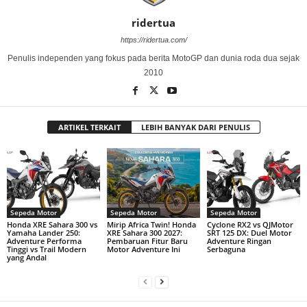
ridertua
https://ridertua.com/
Penulis independen yang fokus pada berita MotoGP dan dunia roda dua sejak
2010
ARTIKEL TERKAIT
LEBIH BANYAK DARI PENULIS
Sepeda Motor
Sepeda Motor
Sepeda Motor
Honda XRE Sahara 300 vs
Mirip Africa Twin! Honda
Cyclone RX2 vs QJMotor
Yamaha Lander 250:
XRE Sahara 300 2027:
SRT 125 DX: Duel Motor
Adventure Performa
Pembaruan Fitur Baru
Adventure Ringan
Tinggi vs Trail Modern
Motor Adventure Ini
Serbaguna
yang Andal