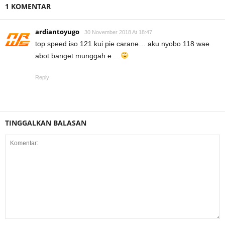
1 KOMENTAR
ardiantoyugo
30 November 2018 At 18:47
top speed iso 121 kui pie carane… aku nyobo 118 wae
abot banget munggah e…
Reply
TINGGALKAN BALASAN