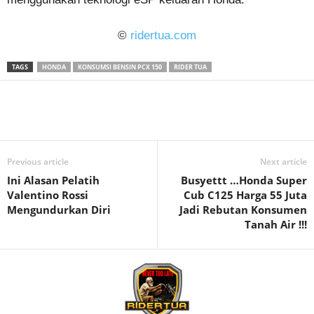
©
ridertua.com
TAGS
HONDA
KONSUMSI BENSIN PCX 150
RIDER TUA
Previous article
Next article
Ini Alasan Pelatih
Busyettt …Honda Super
Valentino Rossi
Cub C125 Harga 55 Juta
Mengundurkan Diri
Jadi Rebutan Konsumen
Tanah Air !!!