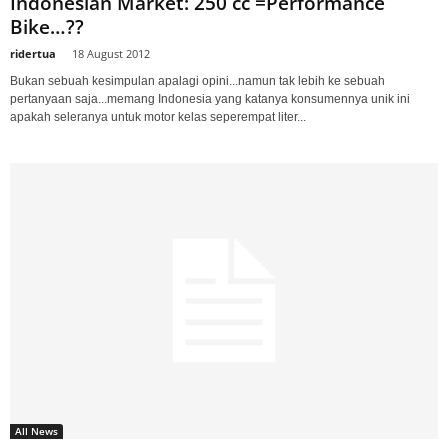
Indonesian Market: 250 cc =Performance
Bike…??
ridertua
-
18 August 2012
Bukan sebuah kesimpulan apalagi opini...namun tak lebih ke sebuah
pertanyaan saja...memang Indonesia yang katanya konsumennya unik ini
apakah seleranya untuk motor kelas seperempat liter...
All News