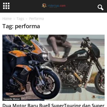
Home
Tags
Performa
Tag: performa
Sepeda Motor
Dua Motor Baru Buell SuperTouring dan Super