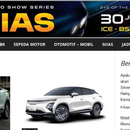
BK
SEPEDA MOTOR
OTOMOTIF – MOBIL
GIIAS
JA
Ber
Apak
akan 
Silve
Halny
Kema
6 Augu
Mobil
Meme