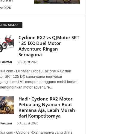
ture Ini
st 2026
peda Motor
Cyclone RX2 vs QJMotor SRT
125 DX: Duel Motor
Adventure Ringan
Serbaguna
 Fauzan
-
5 August 2026
Tua.com - Di pasar Eropa, Cyclone RX2 dan
or SRT 125 DX sama-sama menyasar
ang lisensi A1 maupun pengguna mobil harian
menginginkan motor adventure...
Hadir Cyclone RX2 Motor
Petualang Nyaman Buat
Kemana Aja, Lebih Murah
dari Kompetitornya
 Fauzan
-
5 August 2026
Tua.com - Cyclone RX2 namanya yang dirilis