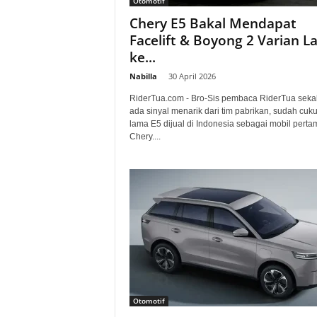
Otomotif
a
Chery E5 Bakal Mendapat
Facelift & Boyong 2 Varian La
.
ke...
c
Nabilla
-
30 April 2026
RiderTua.com - Bro-Sis pembaca RiderTua sekal
o
ada sinyal menarik dari tim pabrikan, sudah cuk
lama E5 dijual di Indonesia sebagai mobil perta
m
Chery....
Otomotif