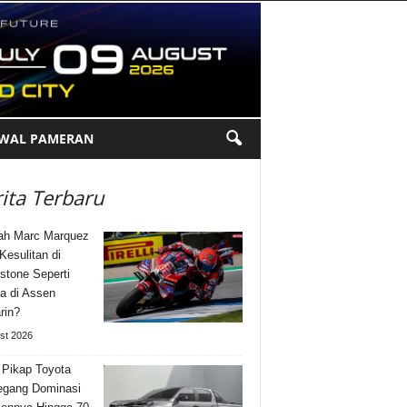
DWAL PAMERAN
ita Terbaru
ah Marc Marquez
Kesulitan di
rstone Seperti
a di Assen
rin?
st 2026
 Pikap Toyota
gang Dominasi