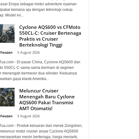
pasar Eropa sebagai motor adventure nyaman
dipakai kemana aja dengan teknologi cukup
p. Model ini...
Cyclone AQS600 vs CFMoto
550CL-C: Cruiser Bertenaga
Praktis vs Cruiser
Berteknologi Tinggi
 Fauzan
-
5 August 2026
Tua.com - Di pasar China, Cyclone AQS600 dan
o 550CL-C sama-sama bermain di segmen
er menengah bermesin dua silinder. Keduanya
arkan gaya klasik Amerika...
Meluncur Cruiser
Menengah Baru Cyclone
AQS600 Pakai Transmisi
AMT Otomatis!
 Fauzan
-
5 August 2026
Tua.com - Produk keluaran dari merek Zongshen,
 meluncur motor cruiser anyar Cyclone AQS600
menawarkan mesin bertenaga, harga menarik,