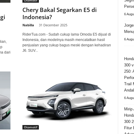
Segm
Otomotif
Perse
Chery Bakal Segarkan E5 di
6 Augu
gi
Indonesia?
Nabilla
-
31 December 2025
Jorge
Menuj
RiderTua.com - Sudah cukup lama Omoda E5 dijual di
6 Augu
Indonesia, dan modelnya masih mencatatkan hasil
ian,
penjualan yang cukup bagus meski dengan kehadiran
up
J6. SUV...
ma dari
Hond
300 v
250: 
Perfo
Trail
Andal
6 Augu
Mirip 
Hond
300 2
Otomotif
Fitur