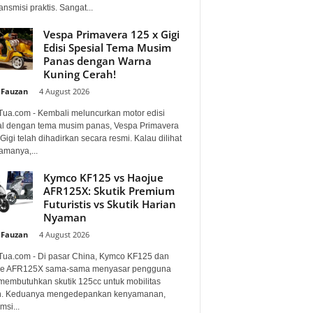
ansmisi praktis. Sangat...
Vespa Primavera 125 x Gigi
Edisi Spesial Tema Musim
Panas dengan Warna
Kuning Cerah!
 Fauzan
-
4 August 2026
Tua.com - Kembali meluncurkan motor edisi
al dengan tema musim panas, Vespa Primavera
Gigi telah dihadirkan secara resmi. Kalau dilihat
amanya,...
Kymco KF125 vs Haojue
AFR125X: Skutik Premium
Futuristis vs Skutik Harian
Nyaman
 Fauzan
-
4 August 2026
Tua.com - Di pasar China, Kymco KF125 dan
e AFR125X sama-sama menyasar pengguna
membutuhkan skutik 125cc untuk mobilitas
n. Keduanya mengedepankan kenyamanan,
si...