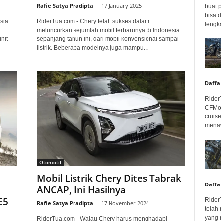
Rafie Satya Pradipta
-
17 January 2025
buat 
bisa 
sia
RiderTua.com - Chery telah sukses dalam
lengka
meluncurkan sejumlah mobil terbarunya di Indonesia
nit
sepanjang tahun ini, dari mobil konvensional sampai
listrik. Beberapa modelnya juga mampu...
Daffa
Rider
CFMot
cruis
menaw
Otomotif
Mobil Listrik Chery Dites Tabrak
Daffa
ANCAP, Ini Hasilnya
E5
Rider
Rafie Satya Pradipta
-
17 November 2024
telah
yang 
RiderTua.com - Walau Chery harus menghadapi