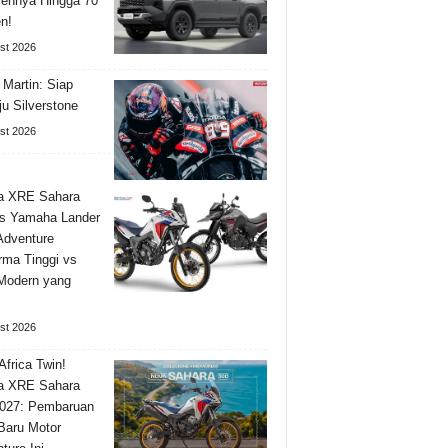
ennya Hingga 70
n!
st 2026
 Martin: Siap
u Silverstone
st 2026
a XRE Sahara
s Yamaha Lander
Adventure
rma Tinggi vs
 Modern yang
st 2026
Africa Twin!
a XRE Sahara
027: Pembaruan
 Baru Motor