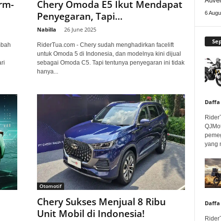
Adven
rm-
Chery Omoda E5 Ikut Mendapat
Penyegaran, Tapi…
6 Augu
Nabilla
-
26 June 2025
Se
mbah
RiderTua.com - Chery sudah menghadirkan facelift
untuk Omoda 5 di Indonesia, dan modelnya kini dijual
ri
sebagai Omoda C5. Tapi tentunya penyegaran ini tidak
hanya...
Daffa
Rider
QJMot
pemeg
yang 
Otomotif
Chery Sukses Menjual 8 Ribu
Daffa
Unit Mobil di Indonesia!
Rider