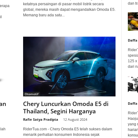
dan tr
ketatnya persaingan di pasar mobil listrik secara
berapa
global, mereka masih dapat mengandalkan Omoda E5.
Memang baru ada satu...
l
Daffa
Rider
spesi
125 x 
dari n
Otomotif
an
Chery Luncurkan Omoda E5 di
Daffa
Thailand, Segini Harganya
Rider
Haoju
Rafie Satya Pradipta
-
12 August 2024
yang 
lah
RiderTua.com - Chery Omoda E5 telah sukses dalam
haria
menarik perhatian konsumen Indonesia sejak
konsum