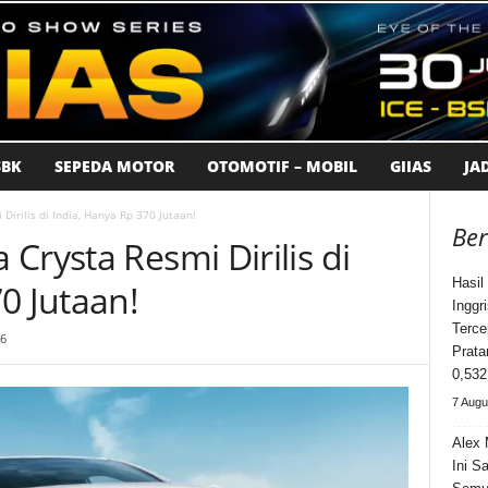
BK
SEPEDA MOTOR
OTOMOTIF – MOBIL
GIIAS
JA
irilis di India, Hanya Rp 370 Jutaan!
Ber
Crysta Resmi Dirilis di
Hasil
0 Jutaan!
Inggr
Terce
26
Prata
0,532
7 Augu
Alex 
Ini S