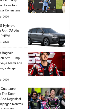
a Pembalap
as Kesulitan
ga Konsistensi
st 2026
S Hybrid+,
n Baru ZS Ala
l PHEV!
st 2026
 Bagnaia:
lah Arm Pump
Saya Alami Ada
nnya dengan
st 2026
 Quartararo
e The Door’:
 Ada Negosiasi
njangan Kontrak