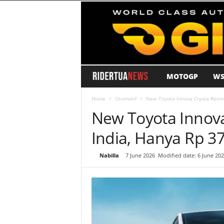
MOTOGP
WS
R
i
Home
Otomotif
New Toyota Innova Crysta Resmi D
New Toyota Innova 
d
India, Hanya Rp 37
e
By
Nabilla
-
7 June 2026
Modified date: 6 June 20
r
T
u