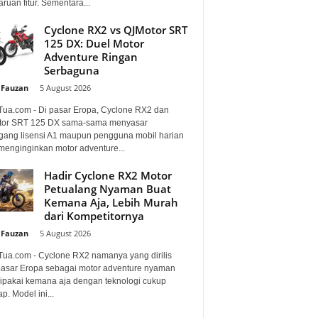
uan fitur. Sementara...
Cyclone RX2 vs QJMotor SRT
125 DX: Duel Motor
Adventure Ringan
Serbaguna
 Fauzan
-
5 August 2026
Tua.com - Di pasar Eropa, Cyclone RX2 dan
or SRT 125 DX sama-sama menyasar
ang lisensi A1 maupun pengguna mobil harian
menginginkan motor adventure...
Hadir Cyclone RX2 Motor
Petualang Nyaman Buat
Kemana Aja, Lebih Murah
dari Kompetitornya
 Fauzan
-
5 August 2026
Tua.com - Cyclone RX2 namanya yang dirilis
pasar Eropa sebagai motor adventure nyaman
dipakai kemana aja dengan teknologi cukup
p. Model ini...