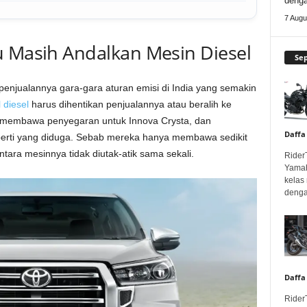
deng
7 Augu
u Masih Andalkan Mesin Diesel
Se
penjualannya gara-gara aturan emisi di India yang semakin
diesel
harus dihentikan penjualannya atau beralih ke
t membawa penyegaran untuk Innova Crysta, dan
Daffa
eperti yang diduga. Sebab mereka hanya membawa sedikit
tara mesinnya tidak diutak-atik sama sekali.
Rider
Yamah
kelas
denga
Daffa
Rider