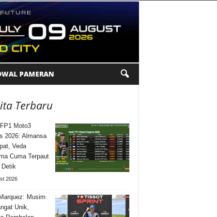
DWAL PAMERAN
ita Terbaru
 FP1 Moto3
is 2026: Almansa
pat, Veda
ma Cuma Terpaut
 Detik
st 2026
Marquez: Musim
angat Unik,