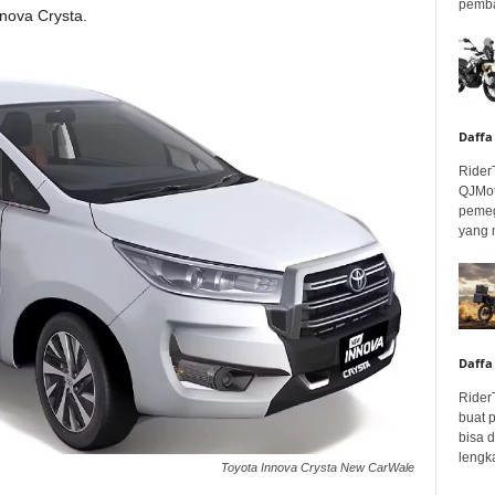
pembar
nnova Crysta.
Daffa
Rider
QJMot
pemeg
yang 
Daffa
Rider
buat 
bisa 
lengka
Toyota Innova Crysta New CarWale