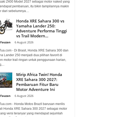
aki Z400 Model 2027 sebagai motor naked yang
mendapat pembaruan, itu bikin tampilannya makin
 dari sebelumnya....
Honda XRE Sahara 300 vs
Yamaha Lander 250:
Adventure Performa Tinggi
vs Trail Modern...
 Fauzan
-
6 August 2026
Tua.com - Di Brasil, Honda XRE Sahara 300 dan
a Lander 250 menjadi dua pilihan favorit di
n motor trail ringan untuk penggunaan harian,
,...
Mirip Africa Twin! Honda
XRE Sahara 300 2027:
Pembaruan Fitur Baru
Motor Adventure Ini
 Fauzan
-
6 August 2026
Tua.com - Honda Motos Brazil barusan merilis
li Honda XRE Sahara 300 2027 sebagai motor
lang versi teranyar yang mendapat sejumlah