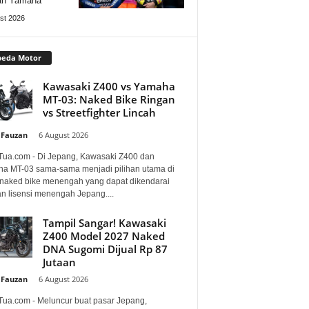
an Yamaha
st 2026
peda Motor
Kawasaki Z400 vs Yamaha
MT-03: Naked Bike Ringan
vs Streetfighter Lincah
 Fauzan
-
6 August 2026
Tua.com - Di Jepang, Kawasaki Z400 dan
a MT-03 sama-sama menjadi pilihan utama di
 naked bike menengah yang dapat dikendarai
n lisensi menengah Jepang....
Tampil Sangar! Kawasaki
Z400 Model 2027 Naked
DNA Sugomi Dijual Rp 87
Jutaan
 Fauzan
-
6 August 2026
Tua.com - Meluncur buat pasar Jepang,