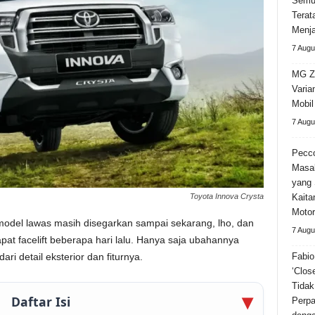
Semu
Terat
Menja
7 Augu
MG Z
Varia
Mobi
7 Augu
Pecco
Masa
yang 
Toyota Innova Crysta
Kaita
Motor
model lawas masih disegarkan sampai sekarang, lho, dan
7 Augu
pat facelift beberapa hari lalu. Hanya saja ubahannya
ri detail eksterior dan fiturnya.
Fabio
‘Clos
Tidak
Daftar Isi
Perpa