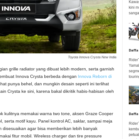
Kawas
kini 
sangar
Daffa
Toyota Innova Crysta New India
Rider
Yamah
ian grille radiator yang dibuat lebih modern, serta garnish
segme
membuat Innova Crysta berbeda dengan
Innova Reborn di
touring
ihat punya behel, dan mungkin desain seperti ini terlihat
 Crysta ke sini, karena bakal dikritik habis-habisan oleh
jok kulitnya memakai warna two tone, aksen Graze Cooper
Daffa
l, serta motif kayu. Panel kontrol AC, saklar, sampai meja
Rider
dan disesuaikan agar bisa memberikan lebih banyak
kemba
petua
ai fitur mobil. Wireless charger dan tire pressure