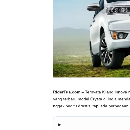
a
.
c
o
m
RiderTua.com –
Ternyata Kijang Innova 
yang terbaru model Crysta di India menda
nggak begitu drastis, tapi ada perbedaan da
▶