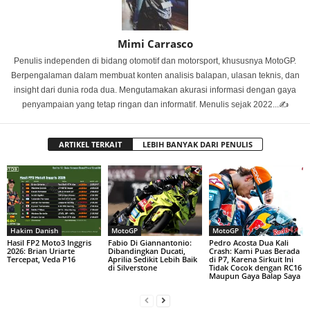
Mimi Carrasco
Penulis independen di bidang otomotif dan motorsport, khususnya MotoGP.
Berpengalaman dalam membuat konten analisis balapan, ulasan teknis, dan
insight dari dunia roda dua. Mengutamakan akurasi informasi dengan gaya
penyampaian yang tetap ringan dan informatif. Menulis sejak 2022...✍️
ARTIKEL TERKAIT
LEBIH BANYAK DARI PENULIS
Hakim Danish
MotoGP
MotoGP
Hasil FP2 Moto3 Inggris
Fabio Di Giannantonio:
Pedro Acosta Dua Kali
2026: Brian Uriarte
Dibandingkan Ducati,
Crash: Kami Puas Berada
Tercepat, Veda P16
Aprilia Sedikit Lebih Baik
di P7, Karena Sirkuit Ini
di Silverstone
Tidak Cocok dengan RC16
Maupun Gaya Balap Saya