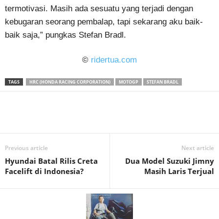
termotivasi. Masih ada sesuatu yang terjadi dengan
kebugaran seorang pembalap, tapi sekarang aku baik-
baik saja,” pungkas Stefan Bradl.
©
ridertua.com
TAGS
HRC (HONDA RACING CORPORATION)
MOTOGP
STEFAN BRADL
Previous article
Next article
Hyundai Batal Rilis Creta
Dua Model Suzuki Jimny
Facelift di Indonesia?
Masih Laris Terjual