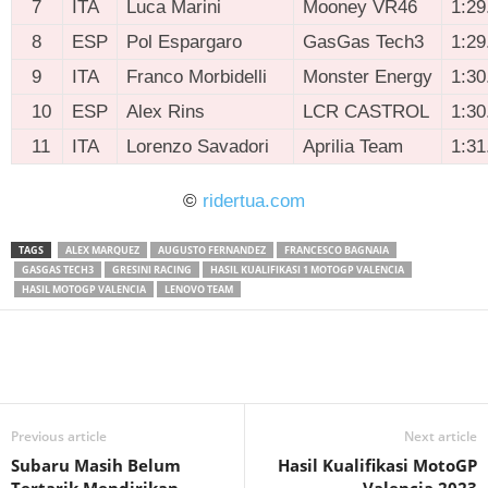
7
ITA
Luca Marini
Mooney VR46
1:29
8
ESP
Pol Espargaro
GasGas Tech3
1:29
9
ITA
Franco Morbidelli
Monster Energy
1:30
10
ESP
Alex Rins
LCR CASTROL
1:30
11
ITA
Lorenzo Savadori
Aprilia Team
1:31
©
ridertua.com
TAGS
ALEX MARQUEZ
AUGUSTO FERNANDEZ
FRANCESCO BAGNAIA
GASGAS TECH3
GRESINI RACING
HASIL KUALIFIKASI 1 MOTOGP VALENCIA
HASIL MOTOGP VALENCIA
LENOVO TEAM
Previous article
Next article
Subaru Masih Belum
Hasil Kualifikasi MotoGP
Tertarik Mendirikan
Valencia 2023