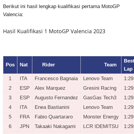
Berikut ini hasil lengkap kualifikasi pertama MotoGP
Valencia:
Hasil Kualifikasi 1 MotoGP Valencia 2023
Bes
Pos
Nat
Rider
Team
Lap
1
ITA
Francesco Bagnaia
Lenovo Team
1:29
2
ESP
Alex Marquez
Gresini Racing
1:29
3
ESP
Augusto Fernandez
GasGas Tech3
1:29
4
ITA
Enea Bastianini
Lenovo Team
1:29
5
FRA
Fabio Quartararo
Monster Energy
1:29
6
JPN
Takaaki Nakagami
LCR IDEMITSU
1:29